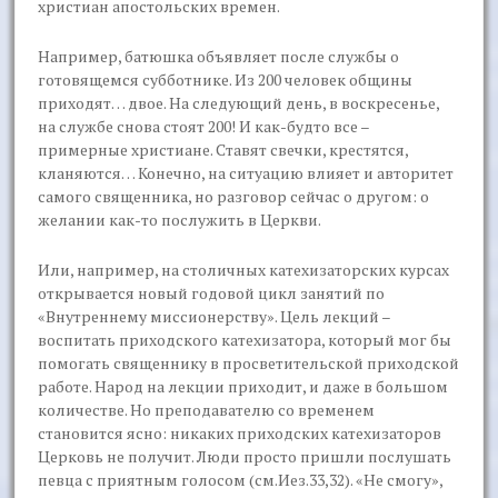
христиан апостольских времен.
Например, батюшка объявляет после службы о
готовящемся субботнике. Из 200 человек общины
приходят… двое. На следующий день, в воскресенье,
на службе снова стоят 200! И как-будто все –
примерные христиане. Ставят свечки, крестятся,
кланяются… Конечно, на ситуацию влияет и авторитет
самого священника, но разговор сейчас о другом: о
желании как-то послужить в Церкви.
Или, например, на столичных катехизаторских курсах
открывается новый годовой цикл занятий по
«Внутреннему миссионерству». Цель лекций –
воспитать приходского катехизатора, который мог бы
помогать священнику в просветительской приходской
работе. Народ на лекции приходит, и даже в большом
количестве. Но преподавателю со временем
становится ясно: никаких приходских катехизаторов
Церковь не получит. Люди просто пришли послушать
певца с приятным голосом (см.Иез.33,32). «Не смогу»,