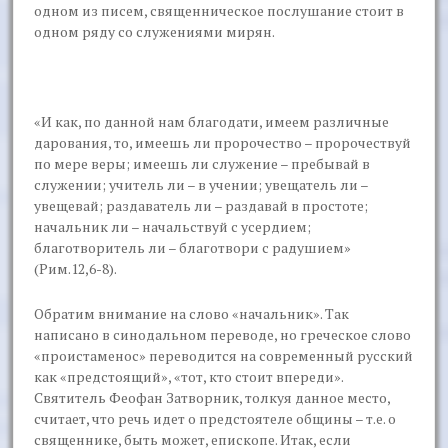
одном из писем, священническое послушание стоит в
одном ряду со служениями мирян.
«И как, по данной нам благодати, имеем различные
дарования, то, имеешь ли пророчество – пророчествуй
по мере веры; имеешь ли служение – пребывай в
служении; учитель ли – в учении; увещатель ли –
увещевай; раздаватель ли – раздавай в простоте;
начальник ли – начальствуй с усердием;
благотворитель ли – благотвори с радушием»
(Рим.12,6-8).
Обратим внимание на слово «начальник». Так
написано в синодальном переводе, но греческое слово
«проистаменос» переводится на современный русский
как «предстоящий», «тот, кто стоит впереди».
Святитель Феофан Затворник, толкуя данное место,
считает, что речь идет о предстоятеле общины – т.е. о
священнике, быть может, епископе. Итак, если