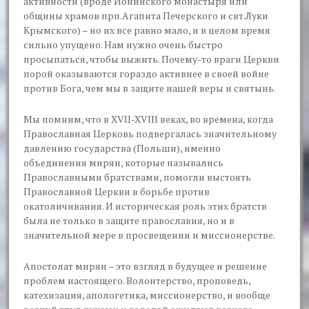
активности (вроде Ионинского монастыря или
общины храмов прп.Агапита Печерского и свт.Луки
Крымского) – но их все равно мало, и в целом время
сильно упущено. Нам нужно очень быстро
просыпаться, чтобы выжить. Почему-то враги Церкви
порой оказываются гораздо активнее в своей войне
против Бога, чем мы в защите нашей веры и святынь.
Мы помним, что в XVII-XVIII веках, во времена, когда
Православная Церковь подвергалась значительному
давлению государства (Польши), именно
объединения мирян, которые назывались
Православными братствами, помогли выстоять
Православной Церкви в борьбе против
окатоличивания. И историческая роль этих братств
была не только в защите православия, но и в
значительной мере в просвещении и миссионерстве.
Апостолат мирян – это взгляд в будущее и решение
проблем настоящего. Волонтерство, проповедь,
катехизация, апологетика, миссионерство, и вообще