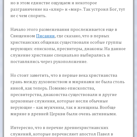
но в этом единстве ощущаем и некоторое
разграничение на «клир» и «мир». Так устроил Бог, тут
не с чем спорить.
Начало этого размежевания прослеживается еще в
Священном
Писании
, где сказано, что в первых
христианских общинах существовали особые группы
верующих: епископы, пресвитеры, диаконы. На данное
служение христиане специально выбирались и
поставлялись через рукоположение.
Но стоит заметить, что в первые века христианства
грань между духовенством и мирянами не была столь
явной, как теперь. Помимо епископства,
пресвитерства, диаконства существовали и другие
церковные служения, которые несли обычные
верующие – как мужчины, так и женщины. Вообще
миряне в древней Церкви были очень активными.
Интересно, что в перечне древнехристианских
служений, которые перечисляет апостол Павел в