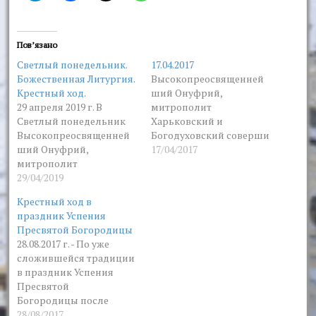
Пов’язано
Светлый понедельник.
17.04.2017
Божественная Литургия.
Высокопреосвященней
Крестный ход.
ший Онуфрий,
29 апреля 2019 г. В
митрополит
Светлый понедельник
Харьковский и
Высокопреосвященней
Богодуховский соверши
ший Онуфрий,
л Божественную
17/04/2017
митрополит
литургию 17.04.2017 г. - В
Харьковский и
29/04/2019
понедельник Светлой
Богодуховский
седмицы митрополит
Крестный ход в
совершил
Онуфрий совершил
праздник Успения
Божественную
Литургию в Озерянском
Пресвятой Богородицы
Литургию в Озерянском
храме нашей святой
28.08.2017 г. - По уже
храме Свято-
обители. "
сложившейся традиции
Покровского мужского
order_by="sortorder"
в праздник Успения
монастыря. По
order_direction="ASC"
Пресвятой
окончании литургии
returns="included"
Богородицы после
митрополит Онуфрий
maximum_entity_count="5
окончания
28/08/2017