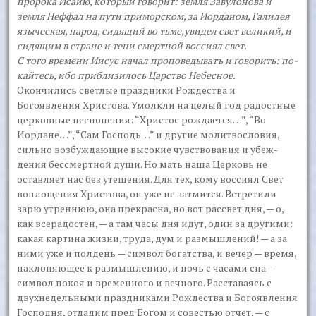
пророка Исаию, который говорит: земля Завулонова и
земля Неффал на пути приморском, за Иорданом, Галилея
языческая, народ, сидящий во тьме,увидел свет великий, и
сидящим в стра­не и тени смертной воссиял свет.
С того времени Иисус начал проповедыватъ и говорить: по­
кайтесь, ибо приблизилось Царство Небесное.
Окончились светлые праздники Рождества и
Богоявления Хрис­това. Умолкли на целый год радостные
церковные песнопения: “Христос рождается…”, “Во
Иордане…”, “Сам Господь…” и другие молитвословия,
сильно возбуждающие высокие чувствования и убеж­
дения бессмертной души. Но мать наша Церковь не
оставляет нас без утешения. Для тех, кому воссиял Свет
воплощения Христова, он уже не затмится. Встретили
зарю утреннюю, она прекрасна, но вот рассвет дня, — о,
как всерадостен, — а там часы дня идут, один за другими:
ка­кая картина жизни, труда, дум и размышлений! — а за
ними уже и пол­день — символ богатства, и вечер — время,
наклоняющее к размышле­нию, и ночь с часами сна —
символ покоя и временного и вечного. Расставаясь с
двухнедельными праздниками Рождества и Богоявления
Господня, отдадим пред Богом и совестью отчет, — с