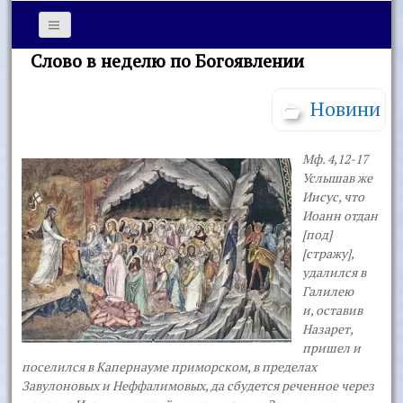
Слово в неделю по Богоявлении
Новини
Мф. 4,12-17
Услышав же
Иисус, что
Иоанн отдан
[под]
[стражу],
удалился в
Галилею
и, оставив
Назарет,
пришел и
поселился в Капернауме примор­ском, в пределах
Завулоновых и Неффалимовых,
да сбудется реченное через