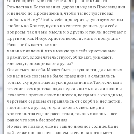
Она говорит: “Христос тебе дал праздник Своего
Рождества и Бо­гоявления, даровал неделю Просвещения
и неделю по Просвещении, чтобы ты восчувствовал
любовь к Нему”. Чтобы себя проверить, чув­ствуем ли мы
любовь ко Христу, нужно по совести решить для себя
вопросы: так ли мы мыслим о других и так ли поступает с
другими, как Иисус Христос велел думать и поступать?
Разве не бывает таких пе-
чальных явлений, что именующие себя христианами
враждуют, зложе­лательствуют, обижают, унижают,
клевещут, опозоривают других?
Оглянемся на себя. Может быть, в сущности, для многих
из нас даже совсем не было праздника, а слышались
только уху приятные звуки праздничные. Так, если мы в
течение всех протекающих недель вы­мышляли козни и
лукавства против своих недругов, когда мы с холод­ным,
черствым сердцем отвращались от скорби и несчастий,
постиг­ших других, то для таковых светлые дни
христианства еще не рассветали, таковых жизнь — все
равно что ночь беспробудная.
Но еще не поздно; еще не зашло дневное солнце. Да не
зайдет же оно во гневе вашем; и если на кого имеете