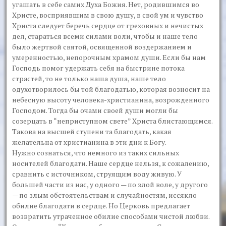
угашать в себе самих Духа Божия. Нет, родившимся во
Христе, восприявшим в свою душу, в свой ум и чувство
Христа следует беречь сердце от греховных и нечистых
дел, стараться всеми силами воли, чтобы и наше тело
было жертвой святой, освященной воздержанием и
умеренностью, непорочным хра­мом души. Если бы нам
Господь помог удержать себя на быстрине по­тока
страстей, то не только наша душа, наше тело
одухотворилось бы той благодатью, которая возносит на
небесную высоту человека-христианина, возрожденного
Господом. Тогда бы очами своей души могли бы
созерцать в “неприступном свете” Христа блистающимся.
Такова на высшей ступени та благодать, какая
желательна от христианина в эти дни к Богу.
Нужно сознаться, что немного из таких сильных
носителей благо­дати. Наше сердце нельзя, к сожалению,
сравнить с источником, стру­ящим воду живую. У
большей части из нас, у одного — по злой воле, у другого
— по злым обстоятельствам и случайностям, иссякло
обилие благодати в сердце. Но Церковь предлагает
возвратить утраченное оби­лие способами чистой любви.