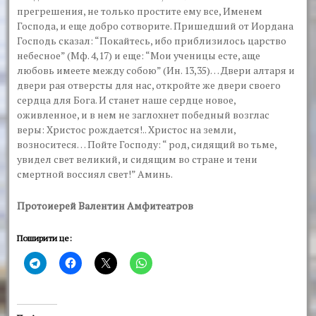
прегрешения, не только простите ему все, Именем
Господа, и еще добро сотворите. Пришед­ший от Иордана
Господь сказал: “Покайтесь, ибо приблизилось цар­ство
небесное” (Мф. 4,17) и еще: “Мои ученицы есте, аще
любовь име­ете между собою” (Ин. 13,35)… Двери алтаря и
двери рая отверсты для нас, откройте же двери своего
сердца для Бога. И станет наше сердце новое,
оживленное, и в нем не заглохнет победный возглас
веры: Хри­стос рождается!.. Христос на земли,
возноситеся… Пойте Господу: “ род, сидящий во тьме,
увидел свет великий, и сидящим во стране и тени
смертной воссиял свет!” Аминь.
Протоиерей Валентин Амфитеатров
Поширити це: