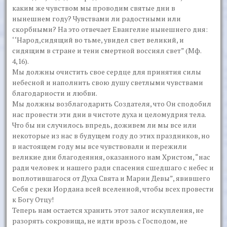
каким же чув­ством мы проводим святые дни в
нынешнем году? Чувствами ли радо­стными или
скорбными? На это отвечает Евангелие нынешнего дня:
‘ ‘Народ,сидящий во тьме, увидел свет великий, и
сидящим в стране и тени смертной воссиял свет” (Мф.
4,16).
Мы должны очистить свое сердце для принятия силы
небесной и наполнить свою душу светлыми чувствами
благодарности и любви.
Мы должны возблагодарить Создателя, что Он сподобил
нас про­вести эти дни в чистоте духа и целомудрия тела.
Что бы ни случилось впредь, доживем ли мы все или
некоторые из нас в будущем году до этих праздников, но
в настоящем году мы все чувствовали и пережили
великие дни благодеяния, оказанного нам Христом, “нас
ради человек и нашего ради спасения сшедшаго с небес и
воплотившагося от Духа Свята и Марии Девы”, явившего
Себя с реки Иордана всей вселенной, чтобы всех провести
к Богу Отцу!
Теперь нам остается хранить этот залог искупления, не
разорять сокровища, не идти врозь с Господом, не