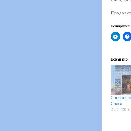
Продолже
Поширити ц
Пов’язано
О неядени
Спаса
21/12/2016