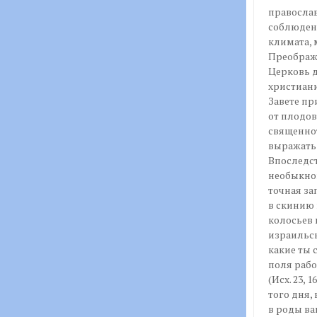
правосла
соблюденн
климата, 
Преображе
Церковь 
христиани
Завете пр
от плодов
священно
выражать 
Впоследст
необыкно
точная за
в скинию 
колосьев 
израильск
какие ты 
поля рабо
(Исх. 23, 
того дня,
в роды ва