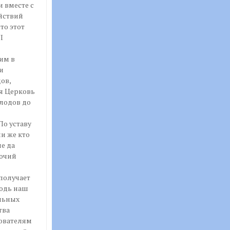
 вместе с
йствий
то этот
I
им в
и
ов,
ая Церковь
плодов до
По уставу
и же кто
е да
рочий
получает
подь наш
льных
тва
ователям