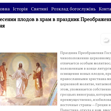
овна
Історія
Святині
Розклад богослужінь
Конт
есении плодов в храм в праздник Преображен
ня
Праздник Преображения Госп
чиноположению церковному
отличается особым молитвос
положенным в конце литурги
освящения новых плодов, п
православными христиана ми
церковной молитве, читаемо
этом, упоминается собственно
гроздьях винограда, которы
преимущественно, изобилов
восточные страны — Греция и
Палестина, откуда к нам, вмес