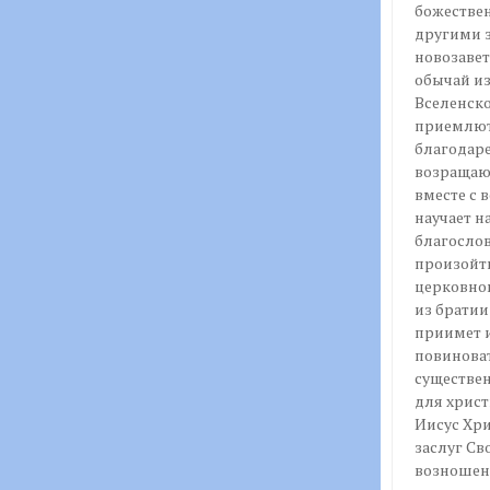
божествен
другими з
новозавет
обычай из
Вселенск
приемлют,
благодаре
возращают
вместе с 
научает н
благослов
произойти
церковном
из братии
приимет и
повиноват
существен
для христ
Иисус Хри
заслуг Св
возношен