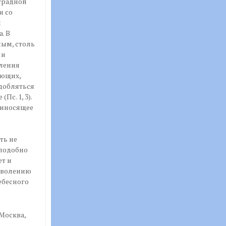
градной
и со
и
. В
ым, столь
 и
вления
ующих,
одобляться
Пс. 1, 3).
риносящее
с
ть не
 подобно
ет и
изволению
ебесного
Москва,