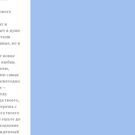
рового
т в
ет в душе
етхом
вые, но и
т вовне
 любви.
млю,
лю самая
 ежегодно
и —
оду
а твоего,
берешь с
га твоего
е ешьте до
ановление
ержденный