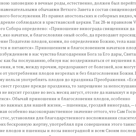
ною заповедию в вечные роды, естественно, должен был перейти
наменательными обычаями Ветхого Завета в состав священноде
ного богослужения. Из правил апостольских и соборных видно, ч
древле соблюдался в христианской церкви. Так 28-м правилом V
ого Собора определено: «Приношение винограда священники да
 яко начатки, и благословляя оный особо, да преподают просящ
ние Подателю плодов, коими, по определению Божию, тела наш
ся и питаются». Приношением и благословением начатков плод
возбуждением в нас чувства благодарения Бога за Его дары, Свят
ас как бы послушанию, обязуя нас воздерживаться от вкушения 
ения, и тем, между прочим, предохраняет от болезней, кои могут
 от употребления плодов незрелых и без благословения Божия. 
у нельзя употреблять плодов до праздника Преображения. «Есл
 снест гроздие прежде праздника, то запрещение за непослушани
 не вкусит гроздие во весь месяц август, отселе да навыкнут и п
ися». Обычай приношения и благословения плодов, особенно
но важных для нашей жизни, — пшеницы, гроздий винограда, — 
иан особенно высоконравственное значение оттого, что Сам Гос
стос, установляя для благодарственного воспоминания спасите
оих бескровную жертву, употреблял при совершении этого таинс
ие плодов и пшеницы и лозы виноградной и всем Своим послед