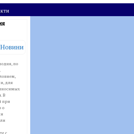
акти
ия
Новини
одня, по
,
ловием,
и, для
риносимых
. В
й при
 о
ми
али
те с