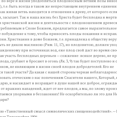
 по вере и жизни уподобляться плодоносным ветвям лозы вино
-7), т.е. быть всегда в таком же непрестающем внутреннем единени
как живая ветвь находится в отношении к древу, от которого есл
, засыхает. Так и наша жизнь без Христа будет бесплодна и мертва
 христианской жизни и деятельности с плодоношением древесн
требляемым в Слове Божием, предлагается самое выразительное
 побуждение к тому, чтобы приносить плоды покаяния и испра
ни. Христианин в доме Божием, т.е. принадлежа к обществу вер
ть не дикою маслиною (Рим. 11, 17), но плодовитою, должен уп
ажденному при источниках вод, еже плод свой даст во время свое (
я участь бесплодных деревьев — сожжение: всякое дерево, не п
ода, срубают и бросают в огонь (Лк. 3, 9) так будет поступлено и 
ном, не являющим в жизни своей плодов добродетелей. Кто не
я такой участи? Да какая с нашей стороны черная неблагодарнос
вовать отеческим о нас попечениям Спасителя нашего, Который,
арю, и насаждает и возращает в душе нашей все доброе, огражда
 от вражиих нападений, ждет от нее плодов, а мы, по злому про
стаемся упорными в беззакониях! Не оскорбительно ли это для Н
даря?
ию «Таинственный смысл символических священнодействий». — 
ая Типография 1906.