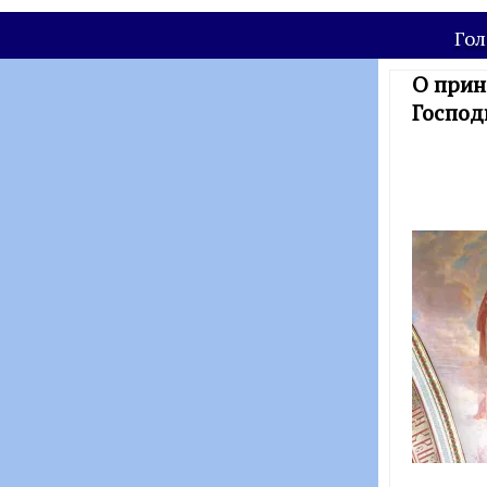
Гол
О прин
Господ