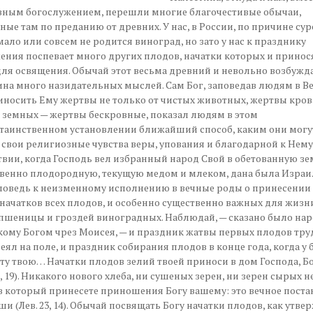
вным богослужением, перешли многие благочестивые обычаи,
ые там по преданию от древних. У нас, в России, по причине су
мало или совсем не родится виноград, но зато у нас к празднику
ния поспевает много других плодов, начатки которых и принося
для освящения.
Обычай этот весьма древний и невольно возбужда
на много назидательных мыслей. Сам Бог, заповедав людям в В
иносить Ему жертвы не только от чистых животных, жертвы крова
 земных — жертвы бескровные, показал людям в этом
таинственном установлении ближайший способ, каким они могу
свои религиозные чувства веры, упования и благодарной к Нему
вии, когда Господь вел избранный народ Свой в обетованную зе
венно плодородную, текущую медом и млеком, дана была Израи
поведь к неизменному исполнению в вечные роды о принесении
начатков всех плодов, и особенно существенно важных для жизн
пшеницы и гроздей виноградных. Наблюдай, — сказано было нар
ому Богом чрез Моисея, — и праздник жатвы первых плодов труд
сеял на поле, и праздник собирания плодов в конце года, когда у 
ту твою… Начатки плодов зелий твоей приноси в дом Господа, Бо
16, 19). Никакого нового хлеба, ни сушеных зерен, ни зерен сырых н
 в который принесете приношения Богу вашему: это вечное пост
ши (Лев. 23, 14). Обычай посвящать Богу начатки плодов, как утв