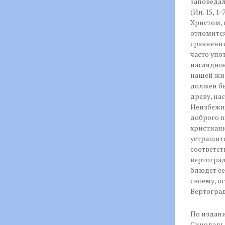
заповедал
(Ин. 15, 1
Христом, 
отломится
сравнении
часто упо
наглядное
нашей жиз
должен бы
древу, нас
Неизбежна
доброго пл
христиани
устрашитс
соответст
вертоград
блюдет ее
своему, о
Вертогра
По издан
Синодальн