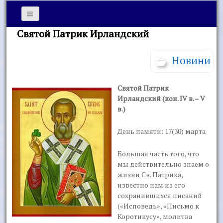
Cвятой Патрик Ирландский
Новини
Cвятой Патрик
Ирландский (кон. IV в. – V
в.)
День памяти: 17(30) марта
Большая часть того, что
мы действительно знаем о
жизни Св. Патрика,
известно нам из его
сохранившихся писаний
(«Исповедь», «Письмо к
Коротикусу», молитва