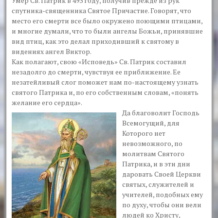
Умер Св. Патрик в 493 году, получив прежде из рук
спутника-священника Святое Причастие. Говорят, что
место его смерти все было окружено поющими птицами,
и многие думали, что то были ангелы Божьи, принявшие
вид птиц, как это делал приходивший к святому в
видениях ангел Виктор.
Как полагают, свою «Исповедь» Св. Патрик составил
незадолго до смерти, чувствуя ее приближение. Ее
незатейливый слог поможет нам по-настоящему узнать
святого Патрика и, по его собственным словам, «понять
желание его сердца».
Да благоволит Господь
Всемогущий, для
Которого нет
невозможного, по
молитвам Святого
Патрика, и в эти дни
даровать Своей Церкви
святых, служителей и
учителей, подобных ему
по духу, чтобы они вели
людей ко Христу,