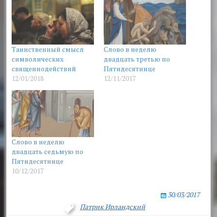
Таинственный смысл
Слово в неделю
символических
двадцать третью по
священнодействий
Пятидесятнице
12/01/2018
12/11/2017
Слово в неделю
двадцать седьмую по
Пятидесятнице
10/12/2017
30/03/2017
Патрик Ирландский