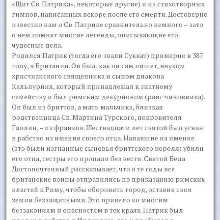
«Щит Св. Патрика», некоторые другие) и из стихотворных
гимнов, написанных вскоре после его смерти. Достоверно
известно нам о Св. Патрике сравнительно немного – зато
о нем помнят многие легенды, описывающие его
чудесные дела.
Родился Патрик (тогда его звали Суккат) примерно в 387
году, в Британии. Он был, как он сам пишет, внуком
христианского священника и сыном диакона
Кальпурния, который принадлежал к знатному
семейству и был римским декурионом (ранг чиновника).
Он был из бриттов, а мать мальчика, близкая
родственница Св. Мартина Турского, покровителя
Галлии, – из франков. Шестнадцати лет святой был угнан
в рабство из имения своего отца. Напавшие на имение
(это были изгнанные сыновья бриттского короля) убили
его отца, сестры его пропали без вести. Святой Беда
Достопочтенный рассказывает, что в те годы все
британские воины отправились по приказанию римских
властей к Риму, чтобы оборонять город, оставив свои
земли беззащитными. Это привело ко многим
беззакониям и опасностям в тех краях. Патрик был