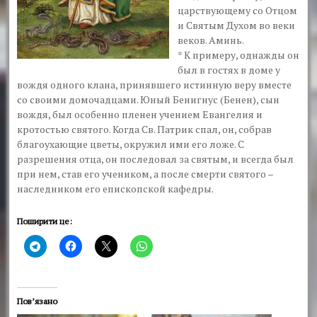
царствующему со Отцом
и Святым Духом во веки
веков. Аминь.
* К примеру, однажды он
был в гостях в доме у
вождя одного клана, принявшего истинную веру вместе
со своими домочадцами. Юный Бенигнус (Бенен), сын
вождя, был особенно пленен учением Евангелия и
кротостью святого. Когда Св. Патрик спал, он, собрав
благоухающие цветы, окружил ими его ложе. С
разрешения отца, он последовал за святым, и всегда был
при нем, став его учеником, а после смерти святого –
наследником его епископской кафедры.
Поширити це:
Пов’язано