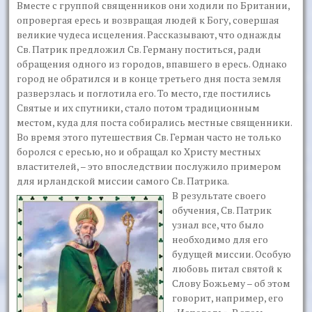
Вместе с группой священников они ходили по Британии,
опровергая ересь и возвращая людей к Богу, совершая
великие чудеса исцеления. Рассказывают, что однажды
Св. Патрик предложил Св. Герману поститься, ради
обращения одного из городов, впавшего в ересь. Однако
город не обратился и в конце третьего дня поста земля
разверзлась и поглотила его. То место, где постились
Святые и их спутники, стало потом традиционным
местом, куда для поста собирались местные священники.
Во время этого путешествия Св. Герман часто не только
боролся с ересью, но и обращал ко Христу местных
властителей, – это впоследствии послужило примером
для ирландской миссии самого Св. Патрика.
В результате своего
обучения, Св. Патрик
узнал все, что было
необходимо для его
будущей миссии. Особую
любовь питал святой к
Слову Божьему – об этом
говорит, например, его