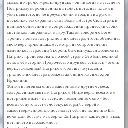
сказали королю жрецы-друиды, – он никогда не угаснет».
По приказу короля воины пытались погасить пламя и
убить святого, но не преуспели ни в том, ни в другом,
поскольку тех охраняла сила Божья. Наутро Св. Патрик в
полном облачении и в сопровождении процессии своих
спутников направился в Тару. Там он говорил о Боге-
Троице, показывая трилистник клевера, чтобы объяснить
свою веру ирландцам. Несмотря на сопротивление
язычников, верховный король был вынужден дозволить
Патрику проповедовать по всей стране. Это был великий
день в ее истории. Пророчество друидов сбылось – огонь
веры, зажженный Патриком, больше не угасал, а
трилистник клевера позже стал одним из символов
Ирландии.
Жития и легенды описывают многие другие чудеса,
совершенные святым Патриком. Иные верят всем этим
историям, иные – не всем, но несомненно одно – Бог
всегда сопутствует человеку, который с верой и
самоотверженностью посвящает себя исполнению Его
воли. Для Бога же, как верил Св. Патрик и как верим и мы,
нет ничего невозможного.