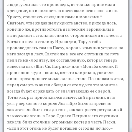
люди, услышав его проповедь, не только принимали
крещение, но и полностью посвящали всю свою жизнь
Христу, становясь священниками и монахами.*
Святому, утверждавшему христианство, приходилось,
конечно же, противостоять языческим верованиям и
выдерживать столкновения со сторонниками язычества.
Когда он шел в столицу Ирландии, Тару, чтобы
проповедовать там на Пасху, король-язычник устроил на
него засаду в лесу. Святой же и все его спутники по пути
пели гимн-молитву, им составленную, которая теперь
известна как «Щит Св. Патрика» или «Мольба оленя». И
произошло чудо – воины, вместо клириков, увидели
лишь проходившее мимо оленье стадо. По словам жития,
перед смертью ангел обещал святому, что эта молитва
всегда будет ограждать от зла читающих ее с верой.
Тогда как раз приближался языческий праздник и по
указу верховного короля Лоэгайрэ было запрещено
зажигать любые огни до того, как загорится ритуальный
языческий огонь в Таре. Однако Патрик и его спутники
зажгли близ столицы огромный костер в честь Пасхи.
«Если этот огонь не будет погашен сегодня ночью, –