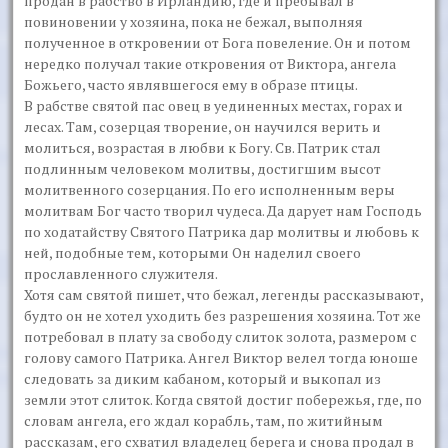
продан в рабство в Ирландию, где и пребывал в
повиновении у хозяина, пока не бежал, выполняя
полученное в откровении от Бога повеление. Он и потом
нередко получал такие откровения от Виктора, ангела
Божьего, часто являвшегося ему в образе птицы.
В рабстве святой пас овец в уединенных местах, горах и
лесах. Там, созерцая творение, он научился верить и
молиться, возрастая в любви к Богу. Св. Патрик стал
подлинным человеком молитвы, достигшим высот
молитвенного созерцания. По его исполненным веры
молитвам Бог часто творил чудеса. Да дарует нам Господь
по ходатайству Святого Патрика дар молитвы и любовь к
ней, подобные тем, которыми Он наделил своего
прославленного служителя.
Хотя сам святой пишет, что бежал, легенды рассказывают,
будто он не хотел уходить без разрешения хозяина. Тот же
потребовал в плату за свободу слиток золота, размером с
голову самого Патрика. Ангел Виктор велел тогда юноше
следовать за диким кабаном, который и выкопал из
земли этот слиток. Когда святой достиг побережья, где, по
словам ангела, его ждал корабль, там, по житийным
рассказам, его схватил владелец берега и снова продал в