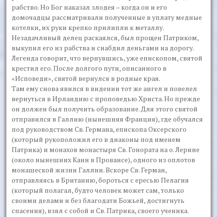
рабство. Но Бог наказал злодея – когда он и его
домочадцы рассматривали полученные в уплату медные
котелки, их руки крепко прилипли к металлу.
Незадачливый делец раскаялся, был прощен Патриком,
выкупил его из рабства и снабдил деньгами на дорогу.
Легенда говорит, что вернувшись, уже епископом, святой
крестил его. После долгого пути, описанного в
«Исповеди», святой вернулся в родные края.
Там ему снова явился в видении тот же ангел и повелел
вернуться в Ирландию с проповедью Христа. Но прежде
он должен был получить образование. Для этого святой
отправился в Галлию (нынешняя Франция), где обучался
под руководством Св. Германа, епископа Оксерского
(который рукоположил его в диаконы под именем
Патрика) и монахов монастыря Св. Гонората на о. Лерине
(около нынешних Канн в Провансе), одного из оплотов
монашеской жизни Галлии. Вскоре Св. Герман,
отправляясь в Британию, бороться с ересью Пелагия
(который полагал, будто человек может сам, только
своими делами и без благодати Божьей, достигнуть
спасения), взял с собой и Св. Патрика, своего ученика.