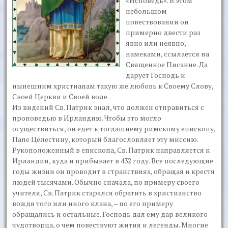
«Исповедь». В этом
небольшом
повествовании он
примерно двести раз
явно или неявно,
намеками, ссылается на
Священное Писание. Да
дарует Господь и
нынешним христианам такую же любовь к Своему Слову,
Своей Церкви и Своей воле.
Из видений Св. Патрик знал, что должен отправиться с
проповедью в Ирландию. Чтобы это могло
осуществиться, он едет к тогдашнему римскому епископу,
Папе Целестину, который благословляет эту миссию.
Рукоположенный в епископа, Св. Патрик направляется к
Ирландии, куда и прибывает в 432 году. Все последующие
годы жизни он проводит в странствиях, обращая и крестя
людей тысячами. Обычно сначала, по примеру своего
учителя, Св. Патрик старался обратить в христианство
вождя того или иного клана, – по его примеру
обращались и остальные. Господь дал ему дар великого
чудотворца, о чем повествуют жития и легенды. Многие