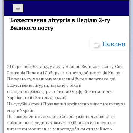
Божественна літургія в Неділю 2-гу
Великого посту
Новини
31 березня 2024 року, у другу Неділю Великого Посту, Свт.
Григорія Палами і Собору всіх преподобних отців Києво-
Печерських, у нашому монастирі було відслужено дві
Божественні літургії, піздню очолив
священноархімандрит обителі Онуфрій,митрополит
Харківський і Богодухівський.
На сугубій єктенії Правлячий архіпастир підніс молитву за
мир в Україні.
По завершенні недільного богослужіння духовенство
вийшло на середину храму та здійснило славлення з
читанням молитви всім преподобним отцям Києво-