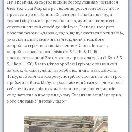
Печерським. За сьогоднішнім богослужінням читалося
Євангеліє від Марка про зцілення розслабленого, якого
принесли до ніг Христа Спасителя. Бачачи цю віру, а
також і віру самого розслабленого, який дозволив себе
спустити в такий спосіб до ніг Ісуса, Господь говорить
розслабленому: «Дерзай, чадо, відпускаються гріхи твої!»,
указуючи цим самим на зв’язок, який є між його
хворобою і гріховністю. За вченням Слова Божого,
хвороби і є наслідком гріхів (Ін. 9:2, Як. 5:14, 15) і
посилаються іноді Богом як покарання за гріхи (1 Кор. 5:3-
5, 1 Кор. 11:30). Часто між хворобою і гріхом є очевидний
зв’язок, якими є, напр., хвороби від пияцтва і розпусти.
Тому, щоб зцілити хворобу, потрібно спочатку зняти гріх,
пробачити його. Мабуть, розслаблений сам усвідомлював
себе великим грішником настільки, що навряд чи міг
сподіватися на прощення, чому Спаситель і підбадьорив
його словами: “дерзай, чадо!”