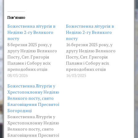
Пов’язано
Божественна літургія в
Божественна літургія в
Неділю 2-гу Великого
Неділю 2-гу Великого
посту
посту
8 березня 2025 року, у
16 березня 2025 року, у
другу Неділю Великого
другу Неділю Великого
Посту, Свт. Григорія
Посту, Свт. Григорія
Палами і Собору всіх
Палами і Собору всіх
преподобних отців
преподобних отців
Києво-Печерських, у
08/03/2026
Києво-Печерських, у
16/03/2025
нашому монастирі було
нашому монастирі було
Божественна Літургія у
відслужено дві
відслужено дві
Хрестопоклонну Неділю
Божественні літургії,
Божественні літургії,
Великого посту, свято
першу з яких звершено
першу з яких звершено
Благовіщення Пресвятої
соборно духовенством
соборно духовенством
Богородиці
монастиря, яку очолив
монастиря, яку очолив
Божественна Літургія у
архімандрит Нестор з
архімандрит Нестор з
Хрестопоклонну Неділю
братіею обителі у
братіею обителі у
Великого посту, свято
священному сані. Після
священному сані. Після
Благовіщення Пресвятої
проголошення сугубої
проголошення сугубої