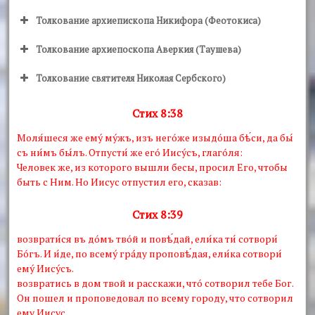
Толкование архиепископа Никифора (Феотокиса)
Толкование архиепоскопа Аверкия (Таушева)
Толкование святителя Николая Сербского)
Стих 8:38
Моля́шеся же емý мýжъ, изъ негóже изыдóша бѣ́си, да бы́
съ ни́мъ бы́лъ. Отпусти́ же егó Иисýсъ, глагóля:
Человек же, из которого вышли бесы, просил Его, чтобы
быть с Ним. Но Иисус отпустил его, сказав:
Стих 8:39
возврати́ся въ дóмъ твóй и повѣ́дай, ели́ка ти́ сотвори́
Бóгъ. И и́де, по всемý грáду проповѣ́дая, ели́ка сотвори́
емý Иисýсъ.
возвратись в дом твой и расскажи, чтó сотворил тебе Бог.
Он пошел и проповедовал по всему городу, что сотворил
ему Иисус.