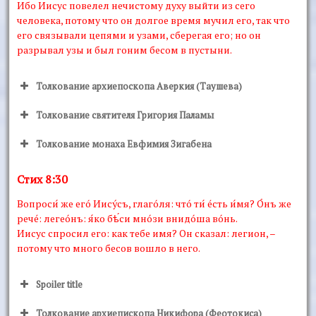
Ибо Иисус повелел нечистому духу выйти из сего
человека, потому что он долгое время мучил его, так что
его связывали цепями и узами, сберегая его; но он
разрывал узы и был гоним бесом в пустыни.
Толкование архиепоскопа Аверкия (Таушева)
Толкование святителя Григория Паламы
Толкование монаха Евфимия Зигабена
Стих 8:30
Вопроси́ же егó Иисýсъ, глагóля: чтó ти́ éсть и́мя? О́нъ же
речé: легеóнъ: я́ко бѣ́си мнóзи внидóша вóнь.
Иисус спросил его: как тебе имя? Он сказал: легион, –
потому что много бесов вошло в него.
Spoiler title
Толкование архиепископа Никифора (Феотокиса)