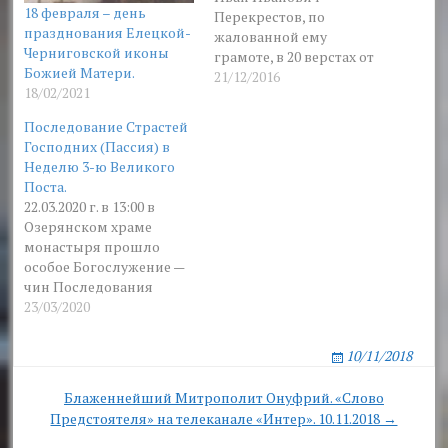
18 февраля – день
Перекрестов, по
празднования Елецкой-
жалованной ему
Черниговской иконы
грамоте, в 20 верстах от
Божией Матери.
города Ахтырки на реке
21/12/2016
18/02/2021
Хухре основал новое
село. Старостой
Последование Страстей
(осадчим) в этом селе
Господних (Пассия) в
стал человек по
Неделю 3-ю Великого
прозванию Каплун, по
Поста.
имени которого село
22.03.2020 г. в 13:00 в
получило название
Озерянском храме
Каплуновки. В
монастыря прошло
слободско-украинских
особое Богослужение —
полках тогда был на
чин Последования
службе Иван Уманов,
Страстей Господних
23/03/2020
выходец…
(Пассия). Пассию
отслужил насельник
10/11/2018
Свято-Покровского
монастыря иеромонах
Post
Блаженнейший Митрополит Онуфрий. «Слово
Нафанаил. Па́ссия – (лат.
Предстоятеля» на телеканале «Интер». 10.11.2018 →
navigation
«страдание») – особое
богослужебное