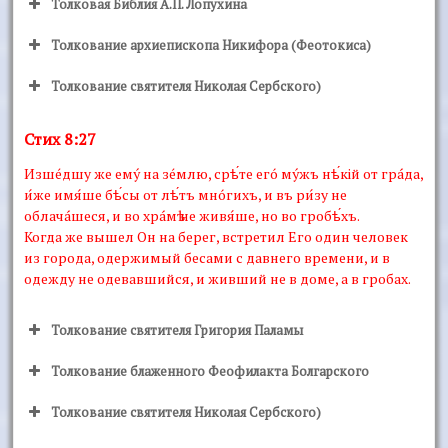
Толковая Библия А.П. Лопухина
Толкование архиепископа Никифора (Феотокиса)
Толкование святителя Николая Сербского)
Стих 8:27
Изшéдшу же емý на зéмлю, срѣ́те егó мýжъ нѣ́кiй от грáда,
и́же имя́ше бѣ́сы от лѣ́тъ мнóгихъ, и въ ри́зу не
облачáшеся, и во хрáмѣ не живя́ше, но во гробѣ́хъ.
Когда же вышел Он на берег, встретил Его один человек
из города, одержимый бесами с давнего времени, и в
одежду не одевавшийся, и живший не в доме, а в гробах.
Толкование святителя Григория Паламы
Толкование блаженного Феофилакта Болгарского
Толкование святителя Николая Сербского)