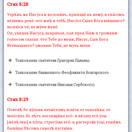
Стих 8:28
Узрѣ́въ же Иисýса и возопи́въ, припадé къ немý, и глáсомъ
вéлiимъ речé: чтó мнѣ́ и тебѣ́, Иисýсе Сы́не Бóга вы́шняго?
молю́ся ти́, не мýчи менé.
Он, увидев Иисуса, вскричал, пал пред Ним и громким
голосом сказал: чтó Тебе до меня, Иисус, Сын Бога
Всевышнего? умоляю Тебя, не мучь меня.
Толкование святителя Григория Паламы
Толкование блаженного Феофилакта Болгарского
Толкование святителя Николая Сербского)
Стих 8:29
Повелѣ́ бо дýхови нечи́стому изы́ти от человѣ́ка: от
мнóгихъ бо лѣ́тъ восхищáше егó: и вя́заху егó ýзы
[желѣ́зны] и пýты, стрегýще егó: и растерзáя ýзы, гони́мь
бывáше бѣ́сомъ сквозѣ́ пусты́ни.