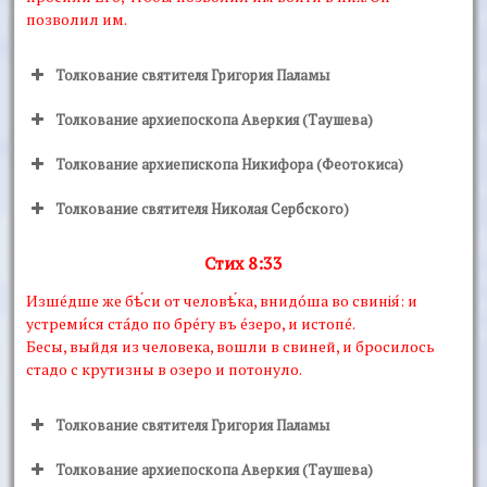
позволил им.
Толкование святителя Григория Паламы
Толкование архиепоскопа Аверкия (Таушева)
Толкование архиепископа Никифора (Феотокиса)
Толкование святителя Николая Сербского)
Стих 8:33
Изшéдше же бѣ́си от человѣ́ка, внидóша во свинiя́: и
устреми́ся стáдо по брéгу въ éзеро, и истопé.
Бесы, выйдя из человека, вошли в свиней, и бросилось
стадо с крутизны в озеро и потонуло.
Толкование святителя Григория Паламы
Толкование архиепоскопа Аверкия (Таушева)