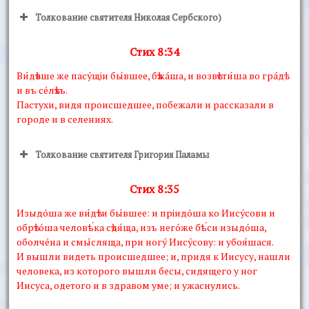
Толкование святителя Николая Сербского)
Стих 8:34
Ви́дѣвше же пасýщiи бы́вшее, бѣжáша, и возвѣсти́ша во грáдѣ
и въ сéлѣхъ.
Пастухи, видя происшедшее, побежали и рассказали в
городе и в селениях.
Толкование святителя Григория Паламы
Стих 8:35
Изыдóша же ви́дѣти бы́вшее: и прiидóша ко Иисýсови и
обрѣтóша человѣ́ка сѣдя́ща, изъ негóже бѣ́си изыдóша,
оболчéна и смы́сляща, при ногý Иисýсову: и убоя́шася.
И вышли видеть происшедшее; и, придя к Иисусу, нашли
человека, из которого вышли бесы, сидящего у ног
Иисуса, одетого и в здравом уме; и ужаснулись.