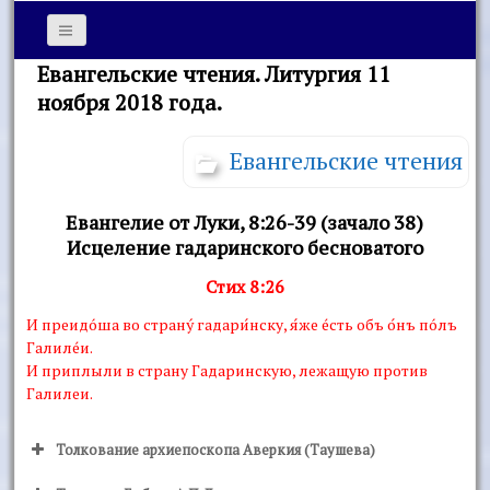
Евангельские чтения. Литургия 11
ноября 2018 года.
Евангельские чтения
Евангелие от Луки, 8:26-39 (зачало 38)
Исцеление гадаринского бесноватого
Стих 8:26
И преидóша во странý гадари́нску, я́же éсть объ о́нъ пóлъ
Галилéи.
И приплыли в страну Гадаринскую, лежащую против
Галилеи.
Толкование архиепоскопа Аверкия (Таушева)