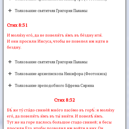
Толкование святителя Григория Паламы
Стих 8:31
И моля́ху егó, да не повели́тъ и́мъ въ бéздну ити́.
И они просили Иисуса, чтобы не повелел им идти в
бездну.
Толкование святителя Григория Паламы
Толкование архиепископа Никифора (Феотокиса)
Толкование преподобного Ефрема Сирина
Стих 8:32
Бѣ́ же тý стáдо свинéй мнóго пасóмо въ горѣ́: и моля́ху
егó, да повели́тъ и́мъ въ ты́ вни́ти. И повелѣ́ и́мъ.
Тут же на горе паслось большое стадо свиней; и бесы
просили Его, чтобы позволил им войти в них. Он