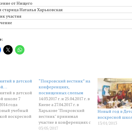
ение от Нищего
ч
я старица Наталья Харьковская
з
ик участия
г
ючение
е:
нятий в детской
“Покровский вестник” на
ой…
конференциях,
нятий в детской
посвященных слепым
й школе 7
14.03.2017 г. и 25.04.2017 г. в
2014 года
Киеве а 27.04.2017 г. в
новый учебный
Харькове "Покровский
Новый год в Дет
ской воскресной
вестник" принимал
воскресной шко
аженной
участие в конференциях с
13/01/2013
при Свято-
темой доклада "Тема
03/05/2017