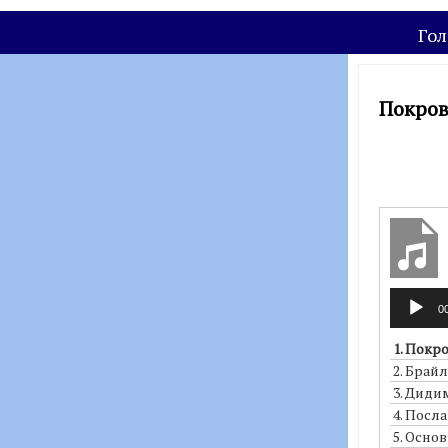
Гол
Покров
Аудіопр
0
1. Покр
2.
Брайл
3.
Диди
4.
Посла
5.
Основ