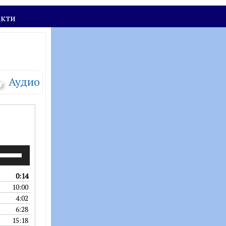
акти
Аудио
икористовуйте
лавіші
і
0:14
трілками
10:00
гору/
4:02
низ
6:28
ля
15:18
більшення