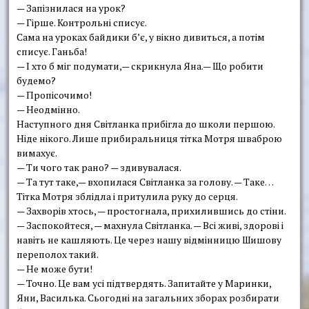
— Запізнилася на урок?
— Гірше. Контрольні списує.
Сама на уроках байдики б’є, у вікно дивиться, а потім
списує. Ганьба!
— І хто б міг подумати,— скрикнула Яна.— Що робити
будемо?
— Пропісочимо!
— Неодмінно.
Наступного дня Світланка прибігла до школи першою.
Ніде нікого. Лише прибиральниця тітка Мотря шваброю
вимахує.
— Ти чого так рано? — здивувалася.
— Та тут таке,— вхопилася Світланка за голову. — Таке…
Тітка Мотря зблідла і притулила руку до серця.
— Захворів хтось, — простогнала, прихилившись до стіни.
— Заспокойтеся, — махнула Світланка. — Всі живі, здорові і
навіть не кашляють. Це через нашу відмінницю Шишову
переполох такий.
— Не може бути!
— Точно. Це вам усі підтвердять. Запитайте у Маринки,
Яни, Василька. Сьогодні на загальних зборах розбирати