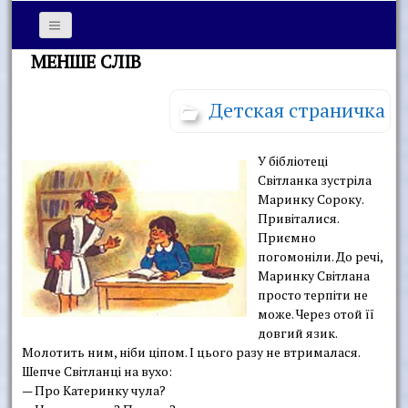
МЕНШЕ СЛІВ
Детская страничка
У бібліотеці
Світланка зустріла
Маринку Сороку.
Привіталися.
Приємно
погомоніли. До речі,
Маринку Світлана
просто терпіти не
може. Через отой її
довгий язик.
Молотить ним, ніби ціпом. І цього разу не втрималася.
Шепче Світланці на вухо:
— Про Катеринку чула?