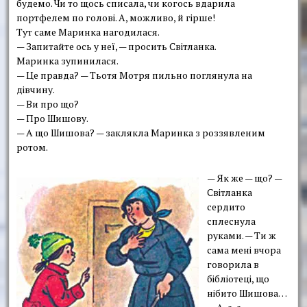
будемо. Чи то щось списала, чи когось вдарила
портфелем по голові. А, можливо, й гірше!
Тут саме Маринка нагодилася.
— Запитайте ось у неї, — просить Світланка.
Маринка зупинилася.
— Це правда? — Тьотя Мотря пильно поглянула на
дівчину.
— Ви про що?
— Про Шишову.
— А що Шишова? — заклякла Маринка з роззявленим
ротом.
— Як же — що? —
Світланка
сердито
сплеснула
руками. — Ти ж
сама мені вчора
говорила в
бібліотеці, що
нібито Шишова…