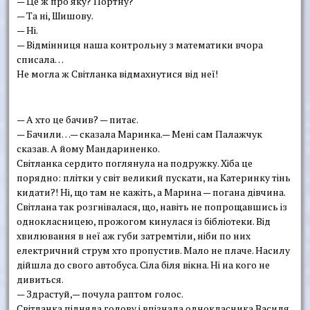
— Це ж про яку? Портну?
— Та ні, Шишову.
— Ні.
— Відмінниця наша контрольну з математики вчора
списала…
Не могла ж Світланка відмахнутися від неї!
— А хто це бачив? — питає.
— Бачили…— сказала Маринка.— Мені сам Палажчук
сказав. А йому Мандариненко.
Світланка сердито поглянула на подружку. Хіба це
порядно: плітки у світ великий пускати, на Катеринку тінь
кидати?! Ні, що там не кажіть, а Марина — погана дівчина.
Світлана так розгнівалася, що, навіть не попрощавшись із
однокласницею, прожогом кинулася із бібліотеки. Від
хвилювання в неї аж губи затремтіли, ніби по них
електричний струм хто пропустив. Мало не плаче. Насилу
дійшла до свого автобуса. Сіла біля вікна. Ні на кого не
дивиться.
— Здрастуй,— почула раптом голос.
Світланка підняла голову і впізнала однокласника Василя