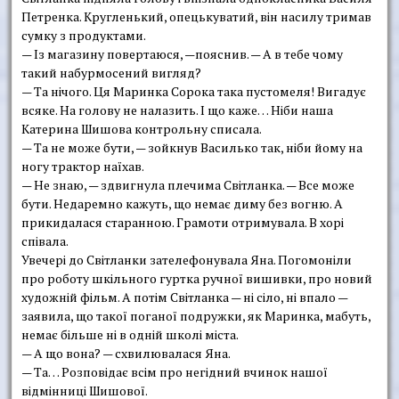
Петренка. Кругленький, опецькуватий, він насилу тримав
сумку з продуктами.
— Із магазину повертаюся, —пояснив. — А в тебе чому
такий набурмосений вигляд?
— Та нічого. Ця Маринка Сорока така пустомеля! Вигадує
всяке. На голову не налазить. І що каже… Ніби наша
Катерина Шишова контрольну списала.
— Та не може бути, — зойкнув Василько так, ніби йому на
ногу трактор наїхав.
— Не знаю, — здвигнула плечима Світланка. — Все може
бути. Недаремно кажуть, що немає диму без вогню. А
прикидалася старанною. Грамоти отримувала. В хорі
співала.
Увечері до Світланки зателефонувала Яна. Погомоніли
про роботу шкільного гуртка ручної вишивки, про новий
художній фільм. А потім Світланка — ні сіло, ні впало —
заявила, що такої поганої подружки, як Маринка, мабуть,
немає більше ні в одній школі міста.
— А що вона? — схвилювалася Яна.
— Та… Розповідає всім про негідний вчинок нашої
відмінниці Шишової.