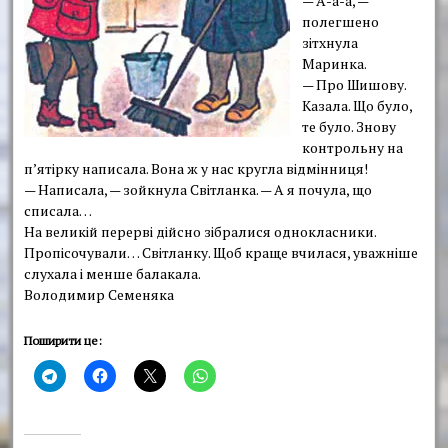
— А-а-а, —
полегшено
зітхнула
Маринка.
— Про Шишову.
Казала. Що було,
те було. Знову
контрольну на
п’ятірку написала. Вона ж у нас кругла відмінниця!
— Написала, — зойкнула Світланка. — А я почула, що
списала…
На великій перерві дійсно зібралися однокласники.
Пропісочували… Світланку. Щоб краще вчилася, уважніше
слухала і менше балакала.
Володимир Семеняка
Поширити це: