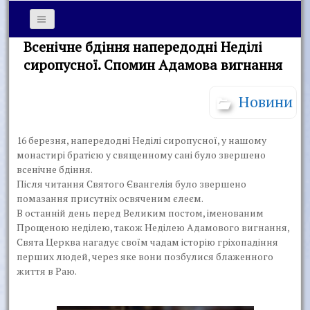
Всенічне бдіння напередодні Неділі
сиропусної. Спомин Адамова вигнання
Новини
16 березня, напередодні Неділі сиропусної, у нашому
монастирі братією у священному сані було звершено
всенічне бдіння.
Після читання Святого Євангелія було звершено
помазання присутніх освяченим єлеєм.
В останній день перед Великим постом, іменованим
Прощеною неділею, також Неділею Адамового вигнання,
Свята Церква нагадує своїм чадам історію гріхопадіння
перших людей, через яке вони позбулися блаженного
життя в Раю.