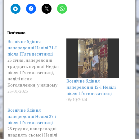
Пов’язано
Всенічне бдіння
напередодні Неділі 31-ї
після П‘ятидесятниці
25 січня, напередодні
тридцять першої Неділі
після П‘ятидесятниці,
неділі після
Всенічне бдіння
Богоявлення, у нашому
напередодні 15-ї Неділі
монастирі було
25/01/2025
після П‘ятидесятниці
звершено всенічне
06/10/2024
бдіння. Богослужіння
очолив благочинний в
Всенічне бдіння
обителі архімандрит
напередодні Неділі 27-ї
Пимен у співслужінні
після П‘ятидесятниці
братії.
28 грудня, напередодні
двадцять сьомої Неділі