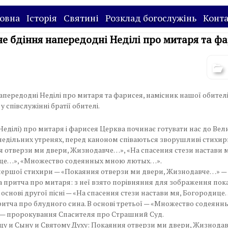
овна
Історія
Святині
Розклад богослужінь
Конт
не бдіння напередодні Неділі про митаря та ф
 напередодні Неділі про митаря та фарисея, намісник нашої обител
 співслужінні братії обителі.
Неділі) про митаря і фарисея Церква починає готувати нас до Вел
 недільних утренях, перед каноном співаються зворушливі стихир
 отверзи ми двери, Жизнодавче…», «На спасения стези настави м
це…», «Множество содеянных мною лютых…».
першої стихири — «Покаяния отверзи ми двери, Жизнодавче…» —
 притча про митаря: з неї взято порівняння для зображення пок
В основі другої пісні — «На спасения стези настави мя, Богородице
итча про блудного сина. В основі третьої — «Множество содеян
— пророкування Спасителя про Страшний Суд.
цу и Сыну и Святому Духу: Покаяния отверзи ми двери, Жизнодав