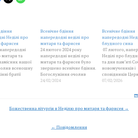
бдіння
Всенічне бдіння
Всенічне бдіння
ні Неділі про
напередодні неділі про
напередодні Неді
 фарисея
митаря та фарисея
блудного сина
 напередодні
24 лютого 2024 року
07 лютого, напе
о митаря та
напередодні неділі про
Неділі про блудн
намісник нашої
митаря та фарисея було
та дня пам’яті С
чолив всеношну
звершено всенічне бдіння.
новомучеників і
інні братії
Богослужіння очолив
сповідників Цер
 Тижня (Неділі)
благочинний монастиря
24/02/2024
Руської намісни
07/02/2026
я і фарисея
архімандрит Пімен.
обителі очолив 
чинає готувати
у співслужінні бр
ликого посту. На
обителі. Вперше 
 утренях, перед
року після поліє
Божественна літургія в Неділю про митаря та фарисея →
піваються
проспівано пок
n
ві стихири
136-й псалом: «Н
я отверзи ми
Вавилонських…».
← Повідомлення
изнодавче…»,
читання Святого
ния стези
Євангелія було