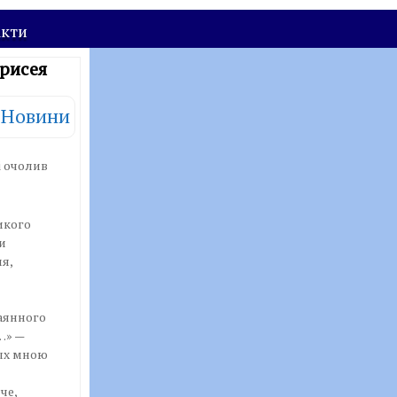
акти
арисея
Новини
і очолив
икого
и
я,
аянного
…» —
ных мною
че,