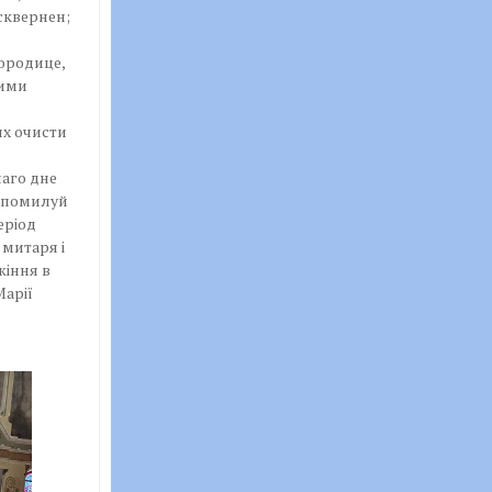
сквернен;
городице,
оими
их очисти
аго дне
: помилуй
еріод
 митаря і
жіння в
Марії