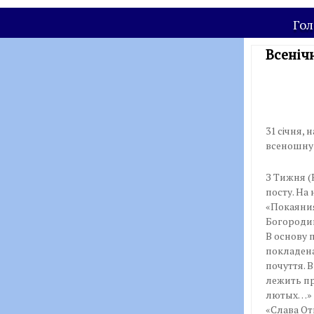
Гол
Всеніч
31 січня,
всеношну у
З Тижня (
посту. На
«Покаяния
Богороди
В основу 
покладена
почуття. 
лежить пр
лютых…» 
«Слава От