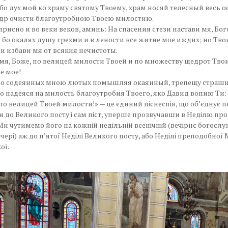
бо дух мой ко храму святому Твоему, храм носяй телесный весь о
едр очисти благоутробною Твоею милостию.
присно и во веки веков, аминь: На спасения стези настави мя, Бо
бо окалях душу грехми и в лености все житие мое иждих; но Тв
 избави мя от всякия нечистоты.
я, Боже, по велицей милости Твоей и по множеству щедрот Тво
е мое!
о содеянных мною лютых помышляя окаянный, трепещу страшн
но надеяся на милость благоутробия Твоего, яко Давид вопию Ти
 по велицей Твоей милости!» — це єдиний піснеспів, що об’єднує п
и до Великого посту і сам піст, уперше прозвучавши в Неділю про
Ми чутимемо його на кожній недільній всенічній (вечірнє богослу
чері) аж до п’ятої Неділі Великого посту, або Неділі преподобної 
ої.