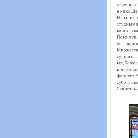
утренюет 
но яко Щ
И ныне и 
студными 
молитвами
Помилуй м
беззакони
Множеств
суднаго, 
мя, Боже,
підготовк
фарисея. 
суботу вве
Єгипетськ