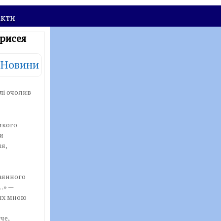
акти
арисея
Новини
лі очолив
икого
и
я,
аянного
…» —
ных мною
че,