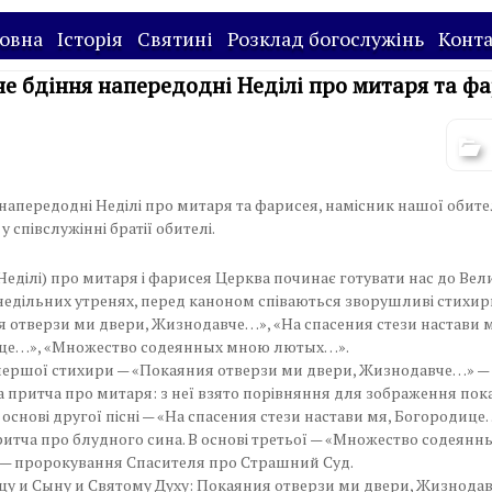
овна
Історія
Святині
Розклад богослужінь
Конт
не бдіння напередодні Неділі про митаря та ф
 напередодні Неділі про митаря та фарисея, намісник нашої обите
 співслужінні братії обителі.
Неділі) про митаря і фарисея Церква починає готувати нас до Вел
 недільних утренях, перед каноном співаються зворушливі стихир
 отверзи ми двери, Жизнодавче…», «На спасения стези настави м
це…», «Множество содеянных мною лютых…».
першої стихири — «Покаяния отверзи ми двери, Жизнодавче…» —
 притча про митаря: з неї взято порівняння для зображення пок
В основі другої пісні — «На спасения стези настави мя, Богородице
итча про блудного сина. В основі третьої — «Множество содеян
— пророкування Спасителя про Страшний Суд.
цу и Сыну и Святому Духу: Покаяния отверзи ми двери, Жизнодав