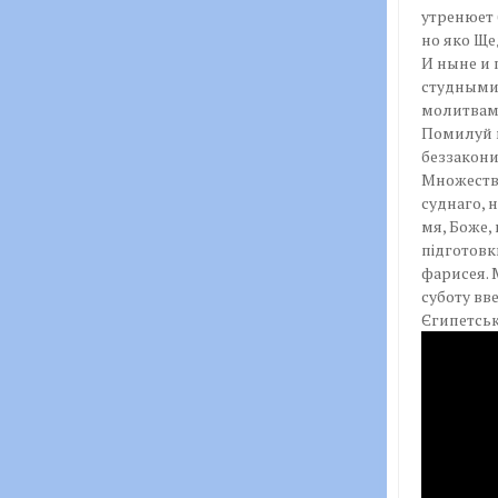
утренюет 
но яко Щ
И ныне и 
студными 
молитвами
Помилуй м
беззакони
Множеств
суднаго, 
мя, Боже,
підготовк
фарисея. 
суботу вве
Єгипетськ