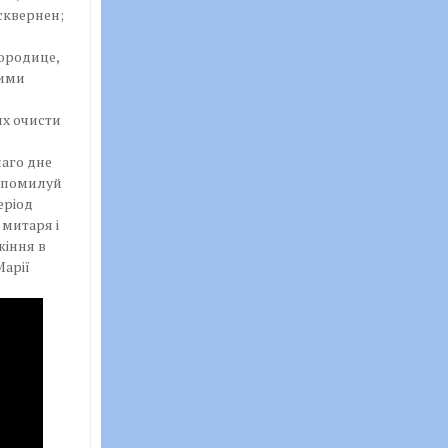
сквернен;
городице,
оими
их очисти
аго дне
: помилуй
еріод
 митаря і
жіння в
Марії