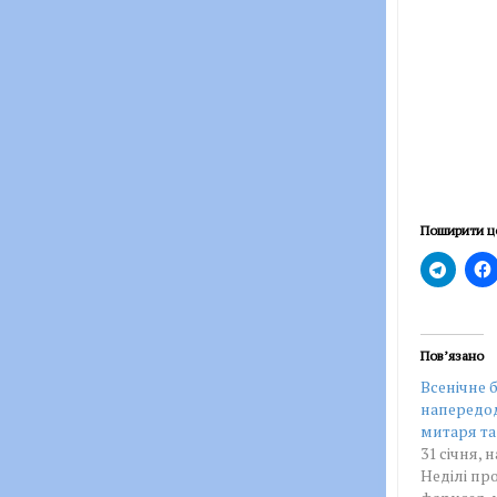
Поширити ц
Пов’язано
Всенічне 
напередод
митаря та
31 січня, 
Неділі пр