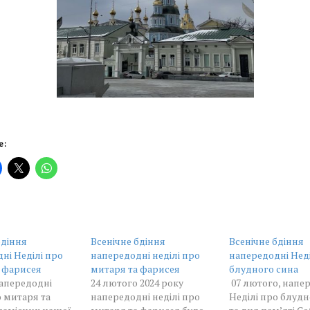
е:
бдіння
Всенічне бдіння
Всенічне бдіння
ні Неділі про
напередодні неділі про
напередодні Неді
 фарисея
митаря та фарисея
блудного сина
напередодні
24 лютого 2024 року
07 лютого, напе
о митаря та
напередодні неділі про
Неділі про блудн