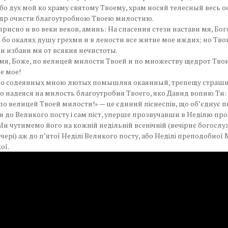
бо дух мой ко храму святому Твоему, храм носяй телесный весь о
едр очисти благоутробною Твоею милостию.
присно и во веки веков, аминь: На спасения стези настави мя, Бо
бо окалях душу грехми и в лености все житие мое иждих; но Тв
 избави мя от всякия нечистоты.
я, Боже, по велицей милости Твоей и по множеству щедрот Тво
е мое!
о содеянных мною лютых помышляя окаянный, трепещу страшн
но надеяся на милость благоутробия Твоего, яко Давид вопию Ти
 по велицей Твоей милости!» — це єдиний піснеспів, що об’єднує п
и до Великого посту і сам піст, уперше прозвучавши в Неділю про
Ми чутимемо його на кожній недільній всенічній (вечірнє богослу
чері) аж до п’ятої Неділі Великого посту, або Неділі преподобної 
ої.