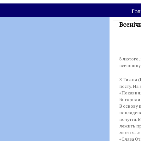
Гол
Всеніч
8 лютого,
всеношну у
З Тижня (
посту. На
«Покаяния
Богороди
В основу 
покладена
почуття. 
лежить пр
лютых…» 
«Слава От