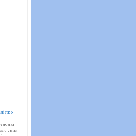
лі про
редодні
ого сина