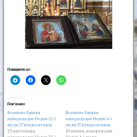
Поширити це:
Пов’язано
Всенічне бдіння
Всенічне бдіння
напередодні Неділі 22-ї
напередодні Неділі 4-ї
після Пʼятидесятниці
після Пʼятидесятниці
23 листопада,
20 липня, напередодні
напередодні Неділі 22-ї
Неділі 4-ї після