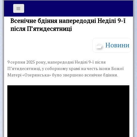
Всенічне бдіння напередодні Неділі 9-ї
після Пʼятидесятниці
Новини
9 серпня 2025 року, напередодні Неділі 9-ї після
Пʼятидесятниці, у соборному храмі на честь ікони Божої
Матері «Озерянська» було звершено всенічне бдіння.