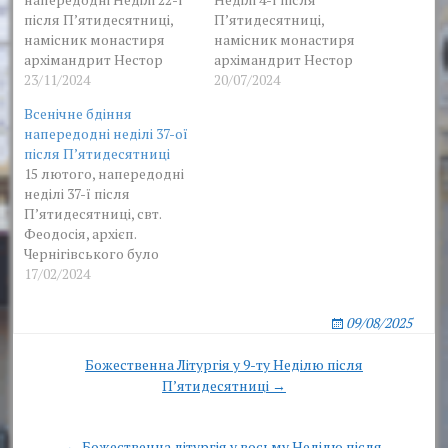
після Пʼятидесятниці,
Пʼятидесятниці,
намісник монастиря
намісник монастиря
архімандрит Нестор
архімандрит Нестор
очолив всенічне бдіння
23/11/2024
очолив всенічне бдіння
20/07/2024
у соборному храмі на
у соборному храмі на
Всенічне бдіння
честь Озерянської ікони
честь ікони Божої
напередодні неділі 37-ої
Божої Матері у
Матері «Озерянська» у
після Пʼятидесятниці
співслужінні братії
співслужінні братії
15 лютого, напередодні
монастиря.
монастиря.
неділі 37-ї після
Пʼятидесятниці, свт.
Феодосія, архієп.
Чернігівського було
завершено всенічне
17/02/2024
бдіння. Богослужіння
очолив намісник
09/08/2025
монастиря архімандрит
Нестор в співслужінні
Post
Божественна Літургія у 9-ту Неділю після
братії в священному
П’ятидесятниці →
navigation
сані.
← Божественна літургія у восьму Неділю після