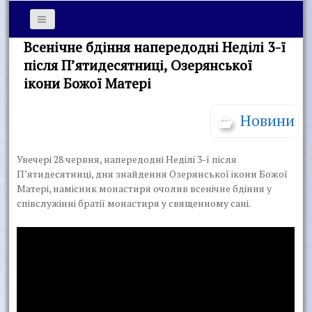
Всенічне бдіння напередодні Неділі 3-ї
після П’ятидесятниці, Озерянської
ікони Божої Матері
Новини
Увечері 28 червня, напередодні Неділі 3-ї після
П’ятидесятниці, дня знайдення Озерянської ікони Божої
Матері, намісник монастиря очолив всенічне бдіння у
співслужінні братії монастиря у священному сані.