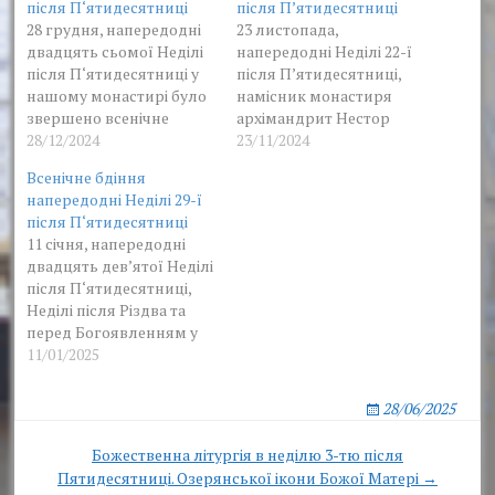
після П‘ятидесятниці
після Пʼятидесятниці
28 грудня, напередодні
23 листопада,
двадцять сьомої Неділі
напередодні Неділі 22-ї
після П‘ятидесятниці у
після Пʼятидесятниці,
нашому монастирі було
намісник монастиря
звершено всенічне
архімандрит Нестор
бдіння у соборному
28/12/2024
очолив всенічне бдіння
23/11/2024
храмі на честь
у соборному храмі на
Всенічне бдіння
Озерянської ікони
честь Озерянської ікони
напередодні Неділі 29-ї
Божої Матері.
Божої Матері у
після П‘ятидесятниці
співслужінні братії
11 січня, напередодні
монастиря.
двадцять девʼятої Неділі
після П‘ятидесятниці,
Неділі після Різдва та
перед Богоявленням у
нашому монастирі було
11/01/2025
звершено всенічне
бдіння у соборному
28/06/2025
храмі на честь
Озерянської ікони
Post
Божественна літургія в неділю 3-тю після
Божої Матері.
Пятидесятниці. Озерянської ікони Божої Матері →
navigation
Богослужіння очолив