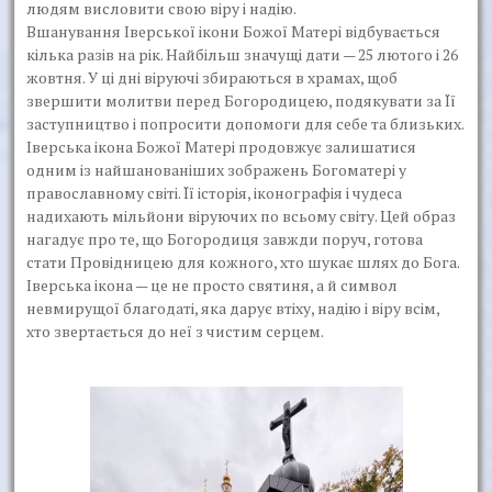
людям висловити свою віру і надію.
Вшанування Іверської ікони Божої Матері відбувається
кілька разів на рік. Найбільш значущі дати — 25 лютого і 26
жовтня. У ці дні віруючі збираються в храмах, щоб
звершити молитви перед Богородицею, подякувати за Її
заступництво і попросити допомоги для себе та близьких.
Іверська ікона Божої Матері продовжує залишатися
одним із найшанованіших зображень Богоматері у
православному світі. Її історія, іконографія і чудеса
надихають мільйони віруючих по всьому світу. Цей образ
нагадує про те, що Богородиця завжди поруч, готова
стати Провідницею для кожного, хто шукає шлях до Бога.
Іверська ікона — це не просто святиня, а й символ
невмирущої благодаті, яка дарує втіху, надію і віру всім,
хто звертається до неї з чистим серцем.