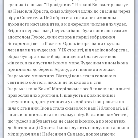
грецької означає “Провідниця”. На іконі Богоматір вказує
на Немовля Христа, символізуючи шлях до спасіння через
віру в Спасителя. Цей образ став не лише символом
духовного наставництва, а й джерелом численних чудес.
Згідно з переказами, Іверська ікона була написана самим
апостолом Лукою, який створив перші зображення
Богородиці ще за Її життя. Однак історія ікони окутана
легендами та чудесами. У IX столітті, під час іконоборства,
образ був врятований від знищення благочестивою
жінкою, яка опустила ікону в море. Чудесним чином ікона
припливла до берегів Афону, де її виявили монахи
Іверського монастиря. Відтоді вона стала головною
святинею обителі і ніколи не покидала її стін.
Іверська ікона Божої Матері займає особливе місце в житті
православних християн. Її шанують як захисницю і
заступницю, здатну втішити у скорботах і направити на
шлях істинний. Ікона стала символом надії і благодаті, а її
списки поширилися по всьому світу. Важливо пам’ятати,
що чудеса відбуваються не самою іконою, а по молитвах
до Богородиці і Христа. Ікона служить сполучною ланкою
між віруючими і Небесними Силами, допомагаючи