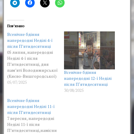
Пов’язано
Всенічне бдіння
напередодні Неділі 4-ї
після Пʼятидесятниці
05 липня, напередодні
Неділі 4-ї після
Пʼятидесятниці, дня
пам’яті Володимирської
Всенічне бдіння
(Києво-Вишгородської)
напередодні 12-ї Неділі
ікони Божої Матері
05/07/2025
після П‘ятидесятниці
намісник монастиря
30/08/2025
архімандрит Нестор
очолив всенічне бдіння
Всенічне бдіння
у соборному храмі на
напередодні Неділі 11-ї
честь ікони Божої
після Пʼятидесятниці
Матері «Озерянська» у
7 вересня, напередодні
співслужінні братії
Неділі 11-ї після
монастиря. 6 липня
Пʼятидесятниці,намісни