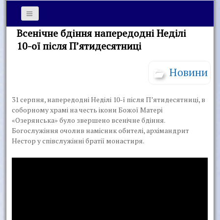
Всенічне бдіння напередодні Неділі
10-ої після П’ятидесятниці
Новини
31 серпня, напередодні Неділі 10-ї після Пʼятидесятниці, в
соборному храмі на честь ікони Божої Матері
«Озерянська» було звершено всенічне бдіння.
Богослужіння очолив намісник обителі, архімандрит
Нестор у співслужінні братії монастиря.