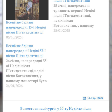
після П‘ятидесятниці
25 січня, напередодні
тридцять першої Неділі
після П‘ятидесятниці,
неділі після
Всенічне бдіння
Богоявлення, у нашому
напередодні 15-ї Неділі
монастирі було
25/01/2025
після П‘ятидесятниці
звершено всенічне
06/10/2024
бдіння. Богослужіння
очолив благочинний в
Всенічне бдіння
обителі архімандрит
напередодні Неділі 33-ї
Пимен у співслужінні
після П‘ятидесятниці
братії.
24 січня, напередодні 33-
ої Неділі після
П‘ятидесятниці, неділі
після Богоявлення, у
нашому монастирі було
звершено всенічне
24/01/2026
бдіння. Богослужіння
очолив намісник
31/08/2024
обителі архімандрит
Нестор у співслужінні
Post
Божественна літургія у 10-ту Неділю після
братії.