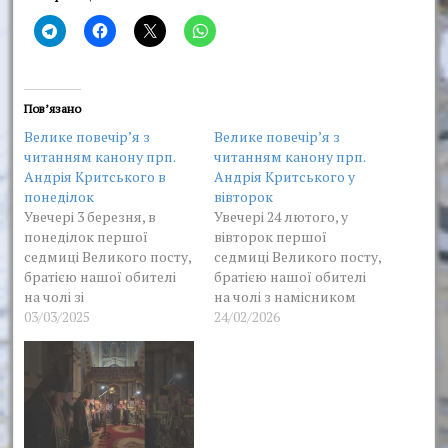
Пов’язано
Велике повечір’я з
Велике повечір’я з
читанням канону прп.
читанням канону прп.
Андрія Критського в
Андрія Критського у
понеділок
вівторок
Увечері 3 березня, в
Увечері 24 лютого, у
понеділок першої
вівторок першої
седмиці Великого посту,
седмиці Великого посту,
братією нашої обителі
братією нашої обителі
на чолі зі
на чолі з намісником
священноархімандрито
03/03/2025
було звершено велике
24/02/2026
м монастиря,
повечір’я з читанням
Високопреосвященніши
канону прп. Андрія
м Онуфрієм, було
Критського.
звершено велике
повечір'я з читанням
канону прп. Андрія