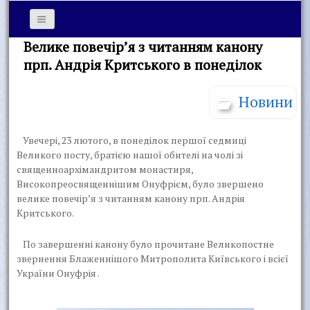
Велике повечір’я з читанням канону
прп. Андрія Критського в понеділок
Новини
Увечері, 23 лютого, в понеділок першої седмиці
Великого посту, братією нашої обителі на чолі зі
священноархімандритом монастиря,
Високопреосвященнішим Онуфрієм, було звершено
велике повечір’я з читанням канону прп. Андрія
Критського.
По завершенні канону було прочитане Великопостне
звернення Блаженнішого Митрополита Київського і всієї
України Онуфрія .