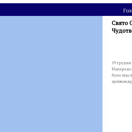
Гол
Свято 
Чудотво
19 грудня 
Напередод
було відс
архімандр