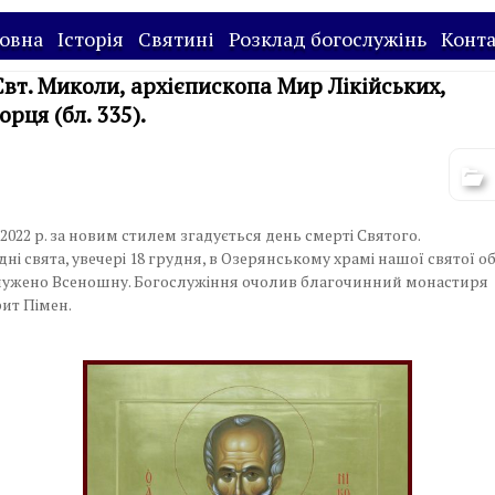
овна
Історія
Святині
Розклад богослужінь
Конт
Свт. Миколи, архієпископа Мир Лікійських,
рця (бл. 335).
2022 р. за новим стилем згадується день смерті Святого.
ні свята, увечері 18 грудня, в Озерянському храмі нашої святої о
лужено Всеношну. Богослужіння очолив благочинний монастиря
ит Пімен.