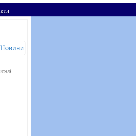
акти
Новини
бителі