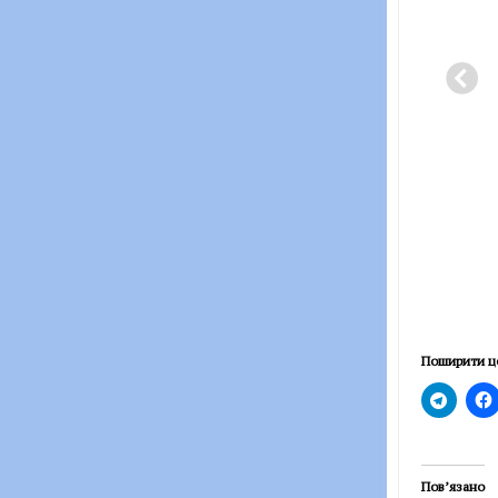
Поширити ц
Пов’язано