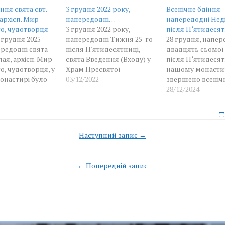
ння свята свт.
3 грудня 2022 року,
Всенічне бдіння
архієп. Мир
напередодні…
напередодні Неділ
го, чудотворця
3 грудня 2022 року,
після П‘ятидесят
 грудня 2025
напередодні Тижня 25-го
28 грудня, напер
ередодні свята
після П'ятидесятниці,
двадцять сьомої 
ая, архієп. Мир
свята Введення (Входу) у
після П‘ятидесят
о, чудотворця, у
Храм Пресвятої
нашому монастир
онастирі було
Владичиці нашої
03/12/2022
звершено всеніч
всенічне
Богородиці та
у соборному храм
28/12/2024
чолив
Приснодіви Марії, в
честь Озерянсько
ит Пімен у
Озерянському храмі
Божої Матері.
ні братії
обителі здійснено
9 грудня 2025
Всеношну. Очолив
Наступний запис →
 відслужено
Богослужіння намісник
n
ну Літургію, яку
монастиря архімандрит
рхімандрит
Нестор.
← Попередній запис
ратією обителі у
у сані. За
нням на сугубой