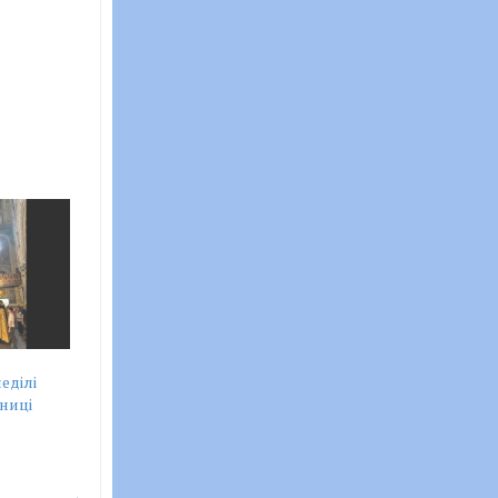
еділі
ниці