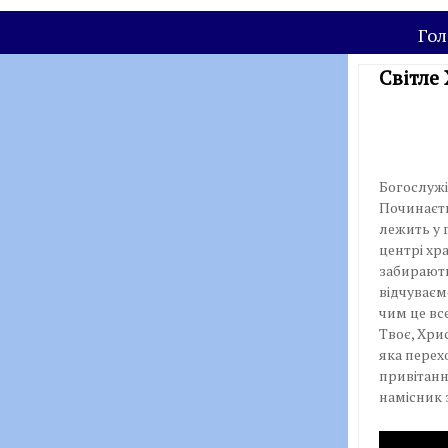
Гол
Світле
Богослужі
Починаєть
лежить у г
центрі хр
забирають 
відчуваємо
чим це вс
Твоє, Хри
яка перехо
привітанн
намісник 