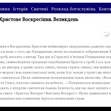
овна
Історія
Святині
Розклад богослужінь
Конт
 Христове Воскресіння. Великдень
ння в Воскресіння Христове неймовірно зворушливе, радісне і кр
ся воно з того, що Плащаницю, ікону на тканині із зображенням 
робі, вносять у вівтар. Три дні зі Страсної п’ятниці Плащаниця пе
аму, символізуючи триденне перебування Христа у гробі. І ось коли
до вівтаря, у храмі гасять світло, тільки горять свічки, і ми майж
 морок і жах палестинської ночі, коли Ісус лежав у труні і ще ніхто
е скінчиться. Після закінчення полуношниці лунає піснеспів: «Вос
сте Спасе, Ангели співають на небесех…» Починається великодня 
дить у літургію святителя Іоанна Златоуста, під час якої звучить
я свята: «Христос Воскрес! Воістину Воскрес!». Після заамвонної
звершив чин освячення Артоса і великоднix страв.