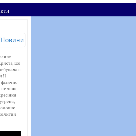
акти
Новини
асиве.
Христа, що
ребувала в
 її
е фізично
 не знав,
кресіння
утреня,
 головне
 молитви