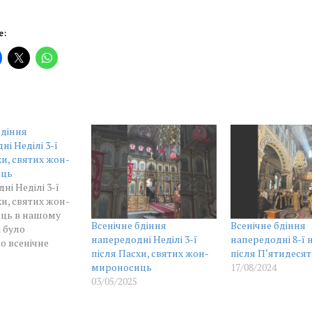
е:
бдіння
і Неділі 3-ї
хи, святих жон-
иць
ні Неділі 3-ї
хи, святих жон-
ць в нашому
Всенічне бдіння
Всенічне бдіння
 було
напередодні Неділі 3-ї
напередодні 8-ї н
о всенічне
після Пасхи, святих жон-
після П‘ятидесят
едільне
мироносиць
17/08/2024
іння очолив
03/05/2025
обителі у
ні братії у