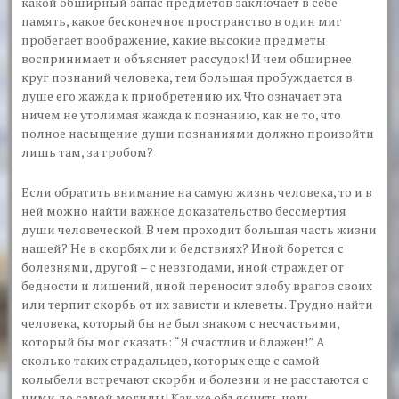
какой обширный запас предметов заключает в себе
память, какое бесконечное пространство в один миг
пробегает воображение, какие высокие предметы
воспринимает и объясняет рассудок! И чем обширнее
круг познаний человека, тем большая пробуждается в
душе его жажда к приобретению их. Что означает эта
ничем не утолимая жажда к познанию, как не то, что
полное насыщение души познаниями должно произойти
лишь там, за гробом?
Если обратить внимание на самую жизнь человека, то и в
ней можно найти важное доказательство бессмертия
души человеческой. В чем проходит большая часть жизни
нашей? Не в скорбях ли и бедствиях? Иной борется с
болезнями, другой – с невзгодами, иной страждет от
бедности и лишений, иной переносит злобу врагов своих
или терпит скорбь от их зависти и клеветы. Трудно найти
человека, который бы не был знаком с несчастьями,
который бы мог сказать: “Я счастлив и блажен!” А
сколько таких страдальцев, которых еще с самой
колыбели встречают скорби и болезни и не расстаются с
ними до самой могилы! Как же объяснить цель