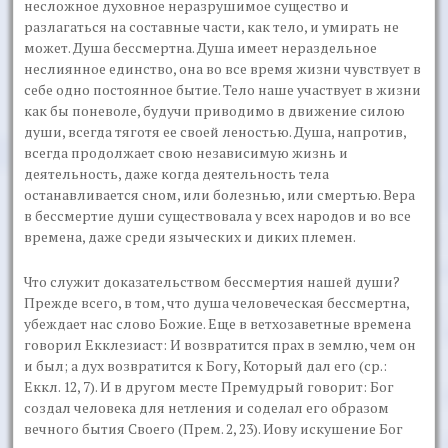
несложное духовное неразрушимое существо и
разлагаться на составные части, как тело, и умирать не
может. Душа бессмертна. Душа имеет нераздельное
неслиянное единство, она во все время жизни чувствует в
себе одно постоянное бытие. Тело наше участвует в жизни
как бы поневоле, будучи приводимо в движение силою
души, всегда тяготя ее своей леностью. Душа, напротив,
всегда продолжает свою независимую жизнь и
деятельность, даже когда деятельность тела
останавливается сном, или болезнью, или смертью. Вера
в бессмертие души существовала у всех народов и во все
времена, даже среди языческих и диких племен.
Что служит доказательством бессмертия нашей души?
Прежде всего, в том, что душа человеческая бессмертна,
убеждает нас слово Божие. Еще в ветхозаветные времена
говорил Екклезиаст: И возвратится прах в землю, чем он
и был; а дух возвратится к Богу, Который дал его (ср.:
Еккл. 12, 7). И в другом месте Премудрый говорит: Бог
создал человека для нетления и соделал его образом
вечного бытия Своего (Прем. 2, 23). Иову искушение Бог