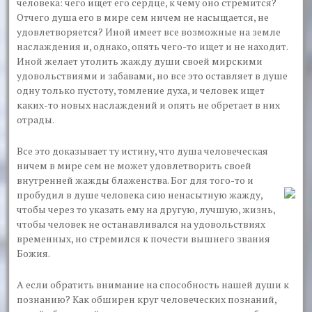
человека: чего ищет его сердце, к чему оно стремится?
Отчего душа его в мире сем ничем не насыщается, не
удовлетворяется? Иной имеет все возможные на земле
наслаждения и, однако, опять чего-то ищет и не находит.
Иной желает утолить жажду души своей мирскими
удовольствиями и забавами, но все это оставляет в душе
одну только пустоту, томление духа, и человек ищет
каких-то новых наслаждений и опять не обретает в них
отрады.
Все это доказывает ту истину, что душа человеческая
ничем в мире сем не может удовлетворить своей
внутренней жажды блаженства. Бог для того-то и
пробудил в душе
человека сию ненасытную жажду,
чтобы через то указать ему на другую, лучшую, жизнь,
чтобы человек не останавливался на удовольствиях
временных, но стремился к почести вышнего звания
Божия.
А если обратить внимание на способность нашей души к
познанию? Как обширен круг человеческих познаний,