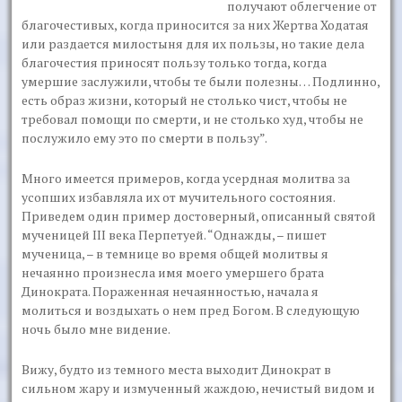
получают облегчение от
благочестивых, когда приносится за них Жертва Ходатая
или раздается милостыня для их пользы, но такие дела
благочестия приносят пользу только тогда, когда
умершие заслужили, чтобы те были полезны… Подлинно,
есть образ жизни, который не столько чист, чтобы не
требовал помощи по смерти, и не столько худ, чтобы не
послужило ему это по смерти в пользу”.
Много имеется примеров, когда усердная молитва за
усопших избавляла их от мучительного состояния.
Приведем один пример достоверный, описанный святой
мученицей III века Перпетуей. “Однажды, – пишет
мученица, – в темнице во время общей молитвы я
нечаянно произнесла имя моего умершего брата
Динократа. Пораженная нечаянностью, начала я
молиться и воздыхать о нем пред Богом. В следующую
ночь было мне видение.
Вижу, будто из темного места выходит Динократ в
сильном жару и измученный жаждою, нечистый видом и