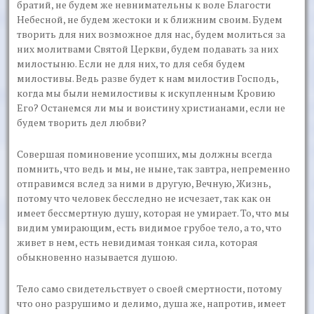
братий, не будем же невнимательны к воле Благости
Небесной, не будем жестоки и к ближним своим. Будем
творить для них возможное для нас, будем молиться за
них молитвами Святой Церкви, будем подавать за них
милостыню. Если не для них, то для себя будем
милостивы. Ведь разве будет к нам милостив Господь,
когда мы были немилостивы к искупленным Кровию
Его? Останемся ли мы и воистину христианами, если не
будем творить дел любви?
Совершая поминовение усопших, мы должны всегда
помнить, что ведь и мы, не ныне, так завтра, непременно
отправимся вслед за ними в другую, Вечную, Жизнь,
потому что человек бесследно не исчезает, так как он
имеет бессмертную душу, которая не умирает. То, что мы
видим умирающим, есть видимое грубое тело, а то, что
живет в нем, есть невидимая тонкая сила, которая
обыкновенно называется душою.
Тело само свидетельствует о своей смертности, потому
что оно разрушимо и делимо, душа же, напротив, имеет