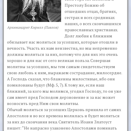
Престолу Божию об
отшедших отцах, братиях,
сестрах и всех сродниках
наших, о всех скончавшихся
Архимандрит Кирилл (Павлов)
православных христианах.
Долг любви к ближним
обязывает нас молиться за усопших, которые отошли в
вечность. Участь их нам неизвестна, но мы непременно
должны молиться за них, потому что для них это очень
хорошо и для нас от сего великая польза. Совершая
молитвы за усопших, мы тем самым свидетельствуем
свою любовь к ним, выражаем сострадание, милосердие.
А Господь сказал, что блаженны милостивые, ибо они
помилованы будут (Мф. 5, 7). К тому же, если наш
ближний, за кого мы молимся, угодил Господу, то он уже
сам имеет пред Господом дерзновение и за нас может
возносить пред Ним свои молитвы.
Обычай молиться за усопших Церковь приняла от самих
Апостолов и во все времена молилась и будет молиться
за них до скончания века. Святитель Иоанн Златоуст
пишет: “Не напрасно узаконено Апостолами поминать