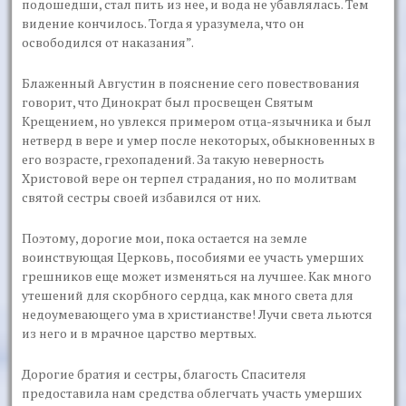
подошедши, стал пить из нее, и вода не убавлялась. Тем
видение кончилось. Тогда я уразумела, что он
освободился от наказания”.
Блаженный Августин в пояснение сего повествования
говорит, что Динократ был просвещен Святым
Крещением, но увлекся примером отца-язычника и был
нетверд в вере и умер после некоторых, обыкновенных в
его возрасте, грехопадений. За такую неверность
Христовой вере он терпел страдания, но по молитвам
святой сестры своей избавился от них.
Поэтому, дорогие мои, пока остается на земле
воинствующая Церковь, пособиями ее участь умерших
грешников еще может изменяться на лучшее. Как много
утешений для скорбного сердца, как много света для
недоумевающего ума в христианстве! Лучи света льются
из него и в мрачное царство мертвых.
Дорогие братия и сестры, благость Спасителя
предоставила нам средства облегчать участь умерших