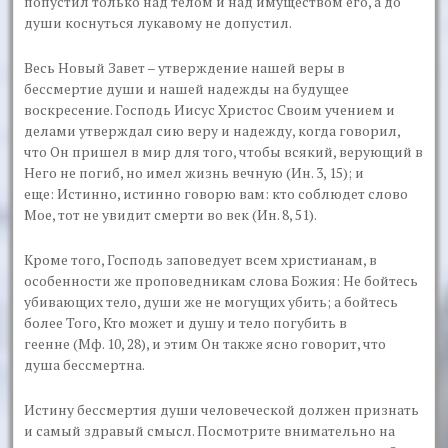
попустил только над телом и над имуществом его, а до
души коснуться лукавому не допустил.
Весь Новый Завет – утверждение нашей веры в
бессмертие души и нашей надежды на будущее
воскресение. Господь Иисус Христос Своим учением и
делами утверждал сию веру и надежду, когда говорил,
что Он пришел в мир для того, чтобы всякий, верующий в
Него не погиб, но имел жизнь вечную (Ин. 3, 15); и
еще: Истинно, истинно говорю вам: кто соблюдет слово
Мое, тот не увидит смерти во век (Ин. 8, 51).
Кроме того, Господь заповедует всем христианам, в
особенности же проповедникам слова Божия: Не бойтесь
убивающих тело, души же не могущих убить; а бойтесь
более Того, Кто может и душу и тело погубить в
геенне (Мф. 10, 28), и этим Он также ясно говорит, что
душа бессмертна.
Истину бессмертия души человеческой должен признать
и самый здравый смысл. Посмотрите внимательно на