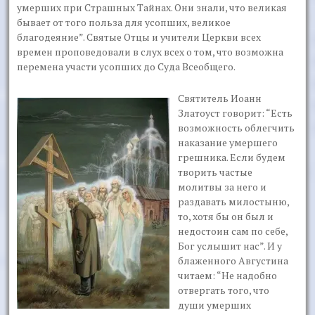
умерших при Страшных Тайнах. Они знали, что великая
бывает от того польза для усопших, великое
благодеяние”. Святые Отцы и учители Церкви всех
времен проповедовали в слух всех о том, что возможна
перемена участи усопших до Суда Всеобщего.
Святитель Иоанн
Златоуст говорит: “Есть
возможность облегчить
наказание умершего
грешника. Если будем
творить частые
молитвы за него и
раздавать милостыню,
то, хотя бы он был и
недостоин сам по себе,
Бог услышит нас”. И у
блаженного Августина
читаем: “Не надобно
отвергать того, что
души умерших