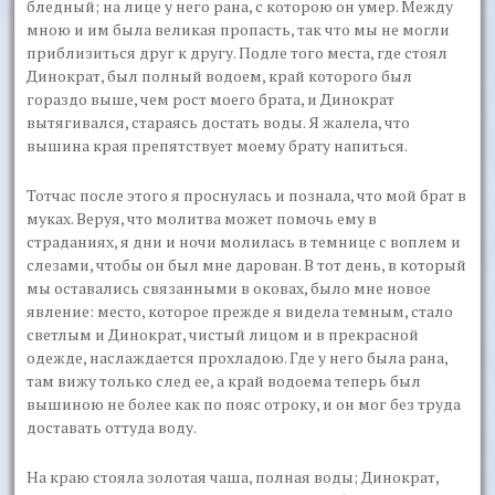
бледный; на лице у него рана, с которою он умер. Между
мною и им была великая пропасть, так что мы не могли
приблизиться друг к другу. Подле того места, где стоял
Динократ, был полный водоем, край которого был
гораздо выше, чем рост моего брата, и Динократ
вытягивался, стараясь достать воды. Я жалела, что
вышина края препятствует моему брату напиться.
Тотчас после этого я проснулась и познала, что мой брат в
муках. Веруя, что молитва может помочь ему в
страданиях, я дни и ночи молилась в темнице с воплем и
слезами, чтобы он был мне дарован. В тот день, в который
мы оставались связанными в оковах, было мне новое
явление: место, которое прежде я видела темным, стало
светлым и Динократ, чистый лицом и в прекрасной
одежде, наслаждается прохладою. Где у него была рана,
там вижу только след ее, а край водоема теперь был
вышиною не более как по пояс отроку, и он мог без труда
доставать оттуда воду.
На краю стояла золотая чаша, полная воды; Динократ,