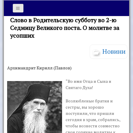
Слово в Родительскую субботу во 2-ю
Седмицу Великого поста. О молитве за
усопших
Новини
Архимандрит Кирилл (Павлов)
“Во имя Отца и Сына и
Святаго Духа!
Возлюбленые братия и
сестры, вы хорошо
поступили, что пришли
сегодня в храм, собрались,
чтобы вознести совместно
свои горячие молитвы к