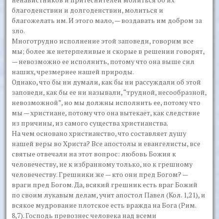
благоденствии и долгоденствии, молиться и
благожелать им. И этого мало, — воздавать им добром за
зло.
Многотрудно исполнение этой заповеди, говорим все
мы; более же нетерпеливые и скорые в решении говорят,
— невозможно ее исполнить, потому что она выше сил
наших, чрезмернее нашей природы.
Однако, что бы ни думали, как бы ни рассуждали об этой
заповеди, как бы ее ни называли, “трудной, несообразной,
невозможной”, но мы должны исполнить ее, потому что
мы — христиане, потому что она вытекает, как следствие
из причины, из самого существа христианства.
На чем основано христианство, что составляет душу
нашей веры во Христа? Все апостолы и евангелисты, все
святые отвечали на этот вопрос: любовь Божия к
человечеству, не к избранному только, но к грешному
человечеству. Грешники же — кто они пред Богом? —
враги пред Богом. Да, всякий грешник есть враг Божий
по своим лукавым делам, учит апостол Павел (Кол. 1,21), и
всякое мудрование плотское есть вражда на Бога (Рим.
8,7). Господь превознес человека над всеми