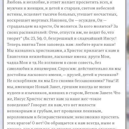
Любовь и незлобие, в ответ желает просветить всех, и
мужчин и женщин, и детей и старцев, светом небесной
истины, исцеляет тысячи больных, утешает несчастных,
воскрешает мертвых. Наконец, Он — осужден, Он —
страдальцем на кресте, Он молится. За кого молится? За
своих распинателей: Отче, отпусти им, не ведят бо, что
творят” (Лк. 23, 34). О, безгрешный и сладчайший Иисус!
Теперь внятна Твоя заповедь нам: любите враги ваши!
Мы назвались христианами, а Христос прилагает к нам в
Евангелии нежнейшие, ласковые имена: други Мои,
чадца Мои и тд. Но взглянем в свою совесть, без
самолюбия и лицемерия. Спросим: действительно ли мы
достойны ласкового имени, — друзей, детей и учеников?
Не оскорбляем ли мы Его своими беззакониями? Увы! И
мы, имеющие Новый Завет, грешим иногда не менее
иудеев и язычников, живших в старом, Ветхом Завете. Что
же, Иисус Христос мстит нам за наше жес¬токое
поведение? Говорит ли нам, что нет милости
непокорным и грубым, нет прощения ленивым,
вероломным и безнравственным; невозможно простить
этих врагов! О нет! Он обращается к нам всегда, ныне и
присно, как в этот час, со своими сердечными словами: