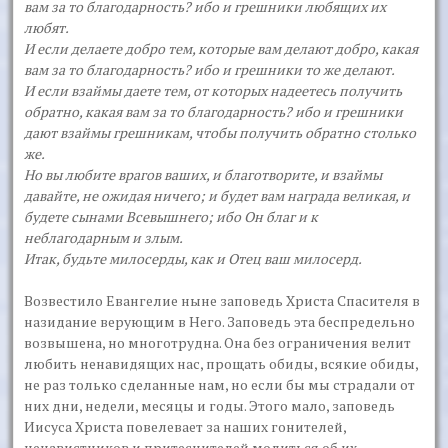
вам за то благодарность? ибо и грешники любящих их
любят.
И если делаете добро тем, которые вам делают добро, какая
вам за то благодарность? ибо и грешники то же делают.
И если взаймы даете тем, от которых надеетесь получить
обратно, какая вам за то благодарность? ибо и грешники
дают взаймы грешникам, чтобы получить обратно столько
же.
Но вы любите врагов ваших, и благотворите, и взаймы
давайте, не ожидая ничего; и будет вам награда великая, и
будете сынами Всевышнего; ибо Он благ и к
неблагодарным и злым.
Итак, будьте милосерды, как и Отец ваш милосерд.
Возвестило Евангелие ныне заповедь Христа Спасителя в
назидание верующим в Него. Заповедь эта беспредельно
возвышена, но многотрудна. Она без ограничения велит
любить ненавидящих нас, прощать обиды, всякие обиды,
не раз только сделанные нам, но если бы мы страдали от
них дни, недели, месяцы и годы. Этого мало, заповедь
Иисуса Христа повелевает за наших гонителей,
ненавистников и притеснителей молиться об их