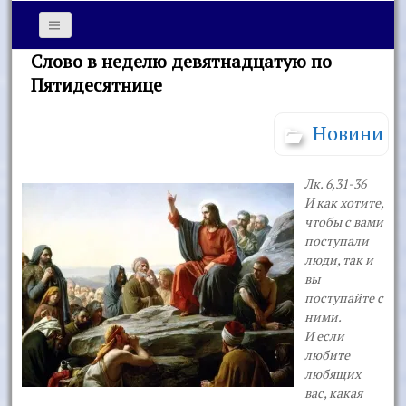
Слово в неделю девятнадцатую по
Пятидесятнице
Новини
Лк. 6,31-36
И как хотите,
чтобы с вами
поступали
люди, так и
вы
поступайте с
ними.
И если
любите
любящих
вас, какая