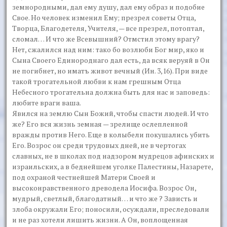
земнородными, дал ему душу, дал ему образ и подобие
Свое. Но человек изменил Ему; презрел советы Отца,
Творца, Благодетеля, Учителя, — все презрел, потоптал,
сломал… И что же Всевышний? Отмстил этому врагу?
Нет, сжалился над ним: тако бо возлюби Бог мир, яко и
Сына Своего Единороднаго дал есть, да всяк веруяй в Он
не погибнет, но иматъ живот вечный (Ин. 3,16). При виде
такой трогательной любви к нам грешным Отца
Небесного трогательна должна быть для нас и заповедь:
любите враги ваша.
Явился на землю Сын Божий, чтобы спасти людей. И что
же? Его вся жизнь земная — зрелище ослепленной
вражды против Него. Еще в колыбели покушались убить
Его. Возрос он среди трудовых дней, не в чертогах
славных, не в школах под надзором мудрецов афинских и
израильских, а в беднейшем уголке Палестины, Назарете,
под охраной честнейшей Матери Своей и
высоконравственного древодела Иосифа. Возрос Он,
мудрый, светлый, благодатный… и что же ? Зависть и
злоба окружали Его; поносили, осуждали, преследовали
и не раз хотели лишить жизни. А Он, воплощенная