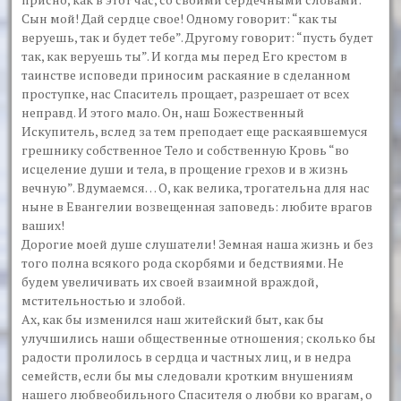
Сын мой! Дай сердце свое! Одному говорит: “как ты
веруешь, так и будет тебе”. Другому говорит: “пусть будет
так, как веруешь ты”. И когда мы перед Его крестом в
таинстве исповеди приносим раскаяние в сделанном
проступке, нас Спаситель прощает, разрешает от всех
неправд. И этого мало. Он, наш Божественный
Искупитель, вслед за тем преподает еще раскаявшемуся
грешнику собственное Тело и собственную Кровь “во
исцеление души и тела, в прощение грехов и в жизнь
вечную”. Вдумаемся… О, как велика, трогательна для нас
ныне в Евангелии возвещенная заповедь: любите врагов
ваших!
Дорогие моей душе слушатели! Земная наша жизнь и без
того полна всякого рода скорбями и бедствиями. Не
будем увеличивать их своей взаимной враждой,
мстительностью и злобой.
Ах, как бы изменился наш житейский быт, как бы
улучшились наши общественные отношения; сколько бы
радости пролилось в сердца и частных лиц, и в недра
семейств, если бы мы следовали кротким внушениям
нашего любвеобильного Спасителя о любви ко врагам, о