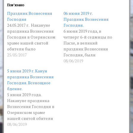
Пов’язано
Праздник Вознесения
06 июня 2019 г.
Господня
Праздник Вознесения
24.05.2017 г. Накануне
Господня.
праздника Вознесения
6 июня 2019 года, в
Господня в Озерянском
четверг 6-й седмицы по
храме нашей святой
Пасхе, в великий
обители было
праздник Вознесения
отслужено Всенощное
25/05/2017
Господня, были
бдение. Службу
отслужены две
08/06/2019
возглавил наместник
Божественные
5 июня 2019 г. Канун
Свято-Покровского
литургии. На сугубой
праздника Вознесения
мужского монастыря
ектении была вознесена
Господня. Всенощное
архимандрит Нестор
молитва о мире в
бдение.
(Петренко). В сам
Украине и о единстве
5 июня 2019 года.
праздник 25.05.2017 г.
Православия во всем
Накануне праздника
была совершена ранняя
мире. Раннее
Вознесения Господня в
и
богослужение
Озерянском храме
поздняя Божественные
возглавил наместник
нашей святой обители
Литургии. "
Свято-Покровского
было отслужено
08/06/2019
order_by="sortorder"
монастыря
Всенощное бдение.
order_direction="ASC"
архимандрит Нестор