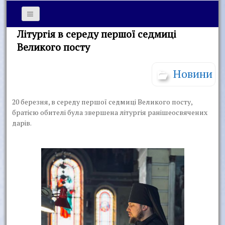
Літургія в середу першої седмиці
Великого посту
Новини
20 березня, в середу першої седмиці Великого посту,
братією обителі була звершена літургія ранішеосвячених
дарів.