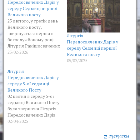
Передосвячених Дарів у
середу Седмиці першої
Великого посту
25 лютого, у третій день
Великого посту,
звершується перша в
Літургія
богослужбовому році
Передосвячених Дарів у
Літургія Ранішосвячених
середу Седмиці першої
Дарів. Богослужіння
25/02/2026
Великого посту
очолив архімандрит
05/03/2025
Глєб в співслужінні
братії. Літургія
Літургія
Ранішосвячених Дарів є
Передосвячених Дарів у
особливим
середу 5-ої седмиці
богослужінням, яке
Великого Посту
звершується тільки в
02 квітня в середу 5-ої
Великий піст по середах
седмиці Великого Посту
і п’ятницях, в четвер 5-ї
була звершена Літургія
седмиці посту (Стояння
Передосвячених Дарів.
Марії Єгипетської) та в
02/04/2025
дні храмових…
20/03/2024