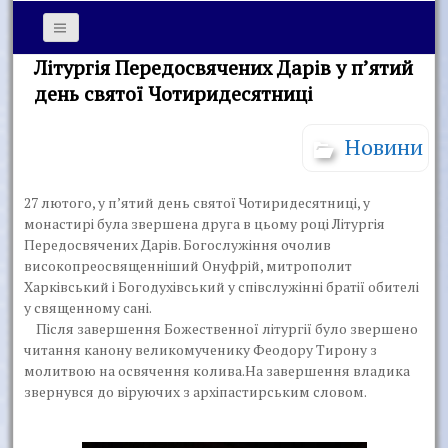
Літургія Передосвячених Дарів у п’ятий
день святої Чотиридесятниці
Новини
27 лютого, у п’ятий день святої Чотиридесятниці, у
монастирі була звершена друга в цьому році Літургія
Передосвячених Дарів. Богослужіння очолив
високопреосвященніший Онуфрій, митрополит
Харківський і Богодухівський у співслужінні братії обителі
у священному сані.
Після завершення Божественної літургії було звершено
читання канону великомученику Феодору Тирону з
молитвою на освячення колива.На завершення владика
звернувся до віруючих з архіпастирським словом.