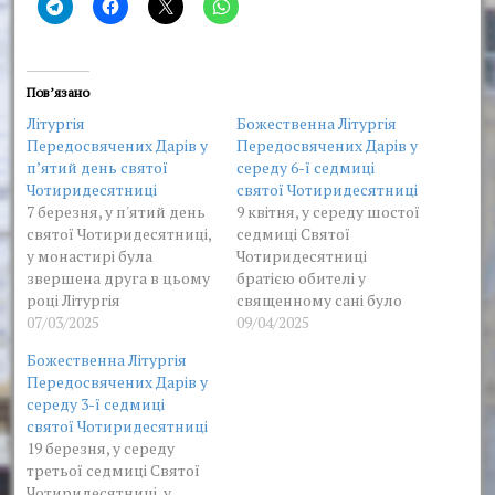
Пов’язано
Літургія
Божественна Літургія
Передосвячених Дарів у
Передосвячених Дарів у
п’ятий день святої
середу 6-ї седмиці
Чотиридесятниці
святої Чотиридесятниці
7 березня, у п'ятий день
9 квітня, у середу шостої
святої Чотиридесятниці,
седмиці Святої
у монастирі була
Чотиридесятниці
звершена друга в цьому
братією обителі у
році Літургія
священному сані було
Передосвячених Дарів.
07/03/2025
звершено Божественну
09/04/2025
Богослужіння очолив
Літургію
Божественна Літургія
високопреосвященніши
Передосвячених Дарів.
Передосвячених Дарів у
й Онуфрій, митрополит
На сугубій єктенії були
середу 3-ї седмиці
Харківський і
піднесені молитовні
святої Чотиридесятниці
Богодухівський у
прохання про
19 березня, у середу
співслужінні братії
дарування миру і тиші
третьої седмиці Святої
обителі у священному
на землі нашій
Чотиридесятниці, у