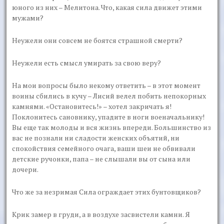
юного из них – Мелитона. Что, какая сила движет этими
мужами?
Неужели они совсем не боятся страшной смерти?
Неужели есть смысл умирать за свою веру?
На мои вопросы было некому ответить – в этот момент
воины сбились в кучу – Лисий велел побить непокорных
камнями. «Остановитесь!» – хотел закричать я!
Поклонитесь сановнику, упадите в ноги военачальнику!
Вы еще так молоды и вся жизнь впереди. Большинство из
вас не познали ни сладости женских объятий, ни
спокойствия семейного очага, ваши шеи не обвивали
детские ручонки, папа – не слышали вы от сына или
дочери.
Что же за незримая Сила ограждает этих бунтовщиков?
Крик замер в груди, а в воздухе засвистели камни. Я