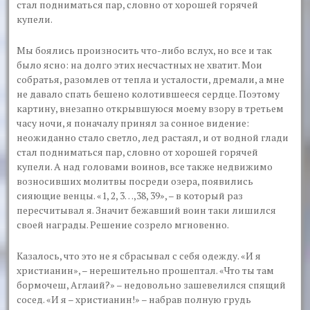
стал подниматься пар, словно от хорошей горячей
купели.
Мы боялись произносить что-либо вслух, но все и так
было ясно: на долго этих несчастных не хватит. Мои
собратья, разомлев от тепла и усталости, дремали, а мне
не давало спать бешено колотившееся сердце. Поэтому
картину, внезапно открывшуюся моему взору в третьем
часу ночи, я поначалу принял за сонное видение:
неожиданно стало светло, лед растаял, и от водной глади
стал подниматься пар, словно от хорошей горячей
купели. А над головами воинов, все также недвижимо
возносивших молитвы посреди озера, появились
сияющие венцы. «1, 2, 3…,38, 39», – в который раз
пересчитывал я. Значит бежавший воин таки лишился
своей награды. Решение созрело мгновенно.
Казалось, что это не я сбрасывал с себя одежду. «И я
христианин», – нерешительно прошептал. «Что ты там
бормочеш, Аглаий?» – недовольно зашевелился спящий
сосед. «И я – христианин!» – набрав полную грудь