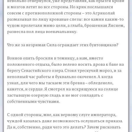
невольно отвернулся, уже представляя, как брызги крови
и мозгов летят во все стороны. Но крик послышался
совсем с противоположной стороны – это Агриколай
размазывал по лицу кровавые слезы: все камни каким-то
чудом пролетали мимо цели, а глыба, брошенная Лисием,
разнесла пол лица военачальнику.
Что же за незримая Сила ограждает этих бунтовщиков?
Воинов опять бросили в темницу, а нам, вместо
положенного отдыха, было велено носить дрова к бане на
берегу Севастийского озера. Стоял трескучий мороз, и за
неполный час работы я буквально окоченел. А когда
узнал, для чего мы таскаем эти бревна – обледенело,
кажется, и сердце. Я смотрел на искрящуюся на солнце
застывшую озерную гладь и не мог совладать с
собственными чувствами.
С одной стороны, мне, как верному слуге императора,
чуждой казалась даже возможность ослушаться приказа.
Да и, собственно, ради чего это делать? Зачем рисковать