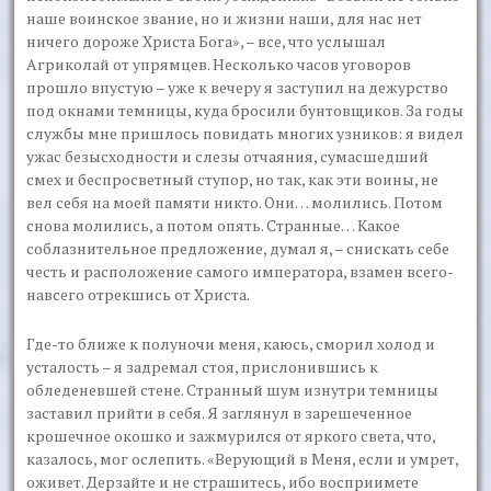
наше воинское звание, но и жизни наши, для нас нет
ничего дороже Христа Бога», – все, что услышал
Агриколай от упрямцев. Несколько часов уговоров
прошло впустую – уже к вечеру я заступил на дежурство
под окнами темницы, куда бросили бунтовщиков. За годы
службы мне пришлось повидать многих узников: я видел
ужас безысходности и слезы отчаяния, сумасшедший
смех и беспросветный ступор, но так, как эти воины, не
вел себя на моей памяти никто. Они… молились. Потом
снова молились, а потом опять. Странные… Какое
соблазнительное предложение, думал я, – снискать себе
честь и расположение самого императора, взамен всего-
навсего отрекшись от Христа.
Где-то ближе к полуночи меня, каюсь, сморил холод и
усталость – я задремал стоя, прислонившись к
обледеневшей стене. Странный шум изнутри темницы
заставил прийти в себя. Я заглянул в зарешеченное
крошечное окошко и зажмурился от яркого света, что,
казалось, мог ослепить. «Верующий в Меня, если и умрет,
оживет. Дерзайте и не страшитесь, ибо восприимете