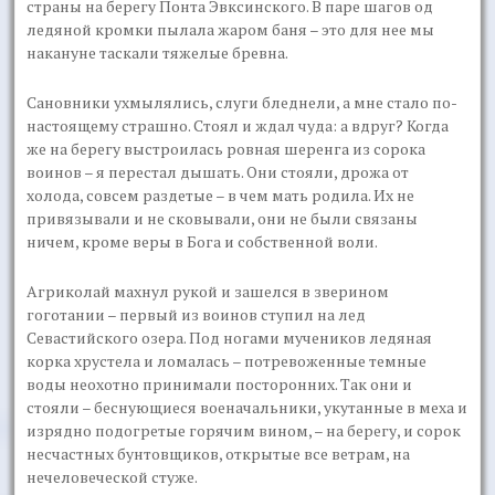
страны на берегу Понта Эвксинского. В паре шагов од
ледяной кромки пылала жаром баня – это для нее мы
накануне таскали тяжелые бревна.
Сановники ухмылялись, слуги бледнели, а мне стало по-
настоящему страшно. Стоял и ждал чуда: а вдруг? Когда
же на берегу выстроилась ровная шеренга из сорока
воинов – я перестал дышать. Они стояли, дрожа от
холода, совсем раздетые – в чем мать родила. Их не
привязывали и не сковывали, они не были связаны
ничем, кроме веры в Бога и собственной воли.
Агриколай махнул рукой и зашелся в зверином
гоготании – первый из воинов ступил на лед
Севастийского озера. Под ногами мучеников ледяная
корка хрустела и ломалась – потревоженные темные
воды неохотно принимали посторонних. Так они и
стояли – беснующиеся военачальники, укутанные в меха и
изрядно подогретые горячим вином, – на берегу, и сорок
несчастных бунтовщиков, открытые все ветрам, на
нечеловеческой стуже.