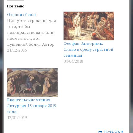
Пов’язано
О наших бедах
Пишу эти строки не для
того, чтобы
позлорадствовать или
посмеяться, а от
Феофан Затворник.
душевной боли... Автор
Слово в среду страстной
строк имеет более 15 лет
21/12/2016
седмицы
опыта пастырской
04/04/2018
работы не только в селе,
но и в городе. Конечно,
везде и всегда люди
разные и по полу, и по
возрасту, и по
образованию, и по месту
жительства,…
Евангельские чтения.
Литургия 13 января 2019
года.
12/01/2019
22/03/2019