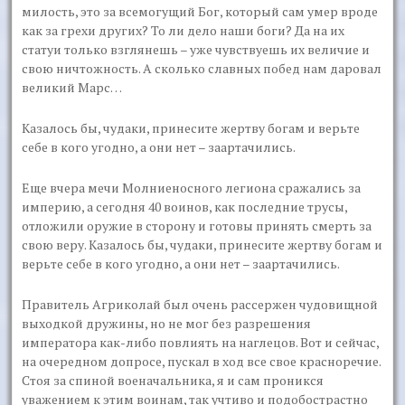
милость, это за всемогущий Бог, который сам умер вроде
как за грехи других? То ли дело наши боги? Да на их
статуи только взглянешь – уже чувствуешь их величие и
свою ничтожность. А сколько славных побед нам даровал
великий Марс…
Казалось бы, чудаки, принесите жертву богам и верьте
себе в кого угодно, а они нет – заартачились.
Еще вчера мечи Молниеносного легиона сражались за
империю, а сегодня 40 воинов, как последние трусы,
отложили оружие в сторону и готовы принять смерть за
свою веру. Казалось бы, чудаки, принесите жертву богам и
верьте себе в кого угодно, а они нет – заартачились.
Правитель Агриколай был очень рассержен чудовищной
выходкой дружины, но не мог без разрешения
императора как-либо повлиять на наглецов. Вот и сейчас,
на очередном допросе, пускал в ход все свое красноречие.
Стоя за спиной военачальника, я и сам проникся
уважением к этим воинам, так учтиво и подобострастно