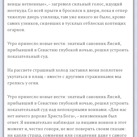
венцы нетленные», – загремел сильный голос, идущий
неоткуда. Со всей прыти я бросился к двери, пока я отпер
тяжелую дверь узилища, там уже никого не было, кроме
самих узников, сидевших в тусклых отблесках коптящих
огарков.
Утро принесло новые вести: знатный сановник Лисий,
прибывший в Севастию глубокой ночью, решил устроить
показательный суд.
На рассвете страшный холод заставил меня поплотнее
укутаться в плащ – вместе с другими стражниками мы
грелись у огня.
Утро принесло новые вести: знатный сановник Лисий,
прибывший в Севастию глубокой ночью, решил устроить
показательный суд над непокорными воинами. «Для нас
нет ничего дороже Христа Бога», – неизменным был
ответ. Я внимательно наблюдал за лицами воинов в этот
момент и, честно говоря, не мог поверить своим глазам:
ни капли страха, сомнения или сожаления даже у самого