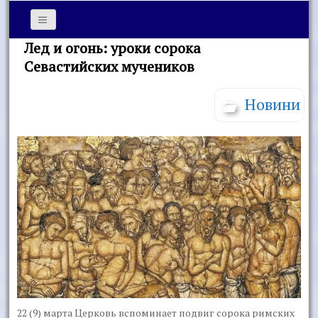
Лед и огонь: уроки сорока
Севастийских мучеников
Новини
22 (9) марта Церковь вспоминает подвиг сорока римских