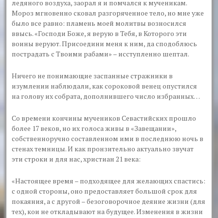
ледяного воздуха, заорал я и помчался к мученикам.
Мороз мгновенно сковал разгоряченное тело, но мне уже
было все равно: пламень моей молитвы возносился
ввысь. «Господи Боже, я верую в Тебя, в Которого эти
воины веруют. Присоедини меня к ним, да сподоблюсь
пострадать с Твоими рабами» – исступленно шептал.
Ничего не понимающие заспанные стражники в
изумлении наблюдали, как сороковой венец опустился
на голову их собрата, дополнившего число избранных…
Со времени кончины мучеников Севастийских прошло
более 17 веков, но их голоса живы в «Завещании»,
собственноручно составленном ими в последнюю ночь в
стенах темницы. И как пронзительно актуально звучат
эти строки и для нас, христиан 21 века:
«Настоящее время – подходящее для желающих спастись:
с одной стороны, оно предоставляет большой срок для
покаяния, а с другой – безоговорочное деяние жизни (для
тех), кои не откладывают на будущее. Изменения в жизни