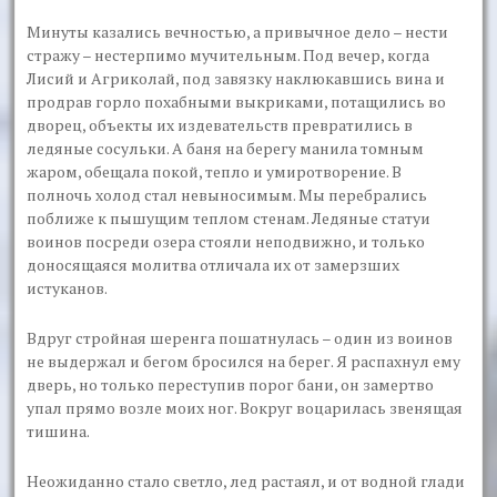
Минуты казались вечностью, а привычное дело – нести
стражу – нестерпимо мучительным. Под вечер, когда
Лисий и Агриколай, под завязку наклюкавшись вина и
продрав горло похабными выкриками, потащились во
дворец, объекты их издевательств превратились в
ледяные сосульки. А баня на берегу манила томным
жаром, обещала покой, тепло и умиротворение. В
полночь холод стал невыносимым. Мы перебрались
поближе к пышущим теплом стенам. Ледяные статуи
воинов посреди озера стояли неподвижно, и только
доносящаяся молитва отличала их от замерзших
истуканов.
Вдруг стройная шеренга пошатнулась – один из воинов
не выдержал и бегом бросился на берег. Я распахнул ему
дверь, но только переступив порог бани, он замертво
упал прямо возле моих ног. Вокруг воцарилась звенящая
тишина.
Неожиданно стало светло, лед растаял, и от водной глади