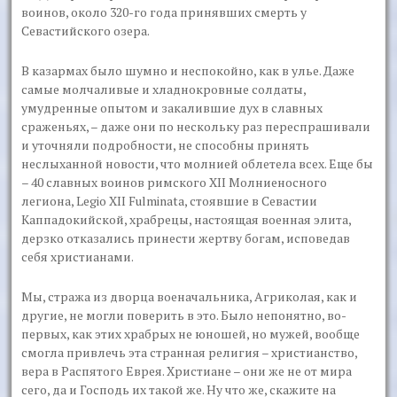
воинов, около 320-го года принявших смерть у
Севастийского озера.
В казармах было шумно и неспокойно, как в улье. Даже
самые молчаливые и хладнокровные солдаты,
умудренные опытом и закалившие дух в славных
сраженьях, – даже они по нескольку раз переспрашивали
и уточняли подробности, не способны принять
неслыханной новости, что молнией облетела всех. Еще бы
– 40 славных воинов римского XII Молниеносного
легиона, Legio XII Fulminata, стоявшие в Севастии
Каппадокийской, храбрецы, настоящая военная элита,
дерзко отказались принести жертву богам, исповедав
себя христианами.
Мы, стража из дворца военачальника, Агриколая, как и
другие, не могли поверить в это. Было непонятно, во-
первых, как этих храбрых не юношей, но мужей, вообще
смогла привлечь эта странная религия – христианство,
вера в Распятого Еврея. Христиане – они же не от мира
сего, да и Господь их такой же. Ну что же, скажите на