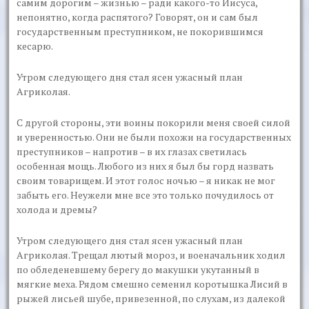
самим дорогим – жизнью – ради какого-то Иисуса,
непонятно, когда распятого? Говорят, он и сам был
государственным преступником, не покорившимся
кесарю.
Утром следующего дня стал ясен ужасный план
Агриколая.
С другой стороны, эти воины покорили меня своей силой
и уверенностью. Они не были похожи на государственных
преступников – напротив – в их глазах светилась
особенная мощь. Любого из них я был бы горд назвать
своим товарищем. И этот голос ночью – я никак не мог
забыть его. Неужели мне все это только почудилось от
холода и дремы?
Утром следующего дня стал ясен ужасный план
Агриколая. Трещал лютый мороз, и военачальник ходил
по обледеневшему берегу до макушки укутанный в
мягкие меха. Рядом смешно семенил коротышка Лисий в
рыжей лисьей шубе, привезенной, по слухам, из далекой