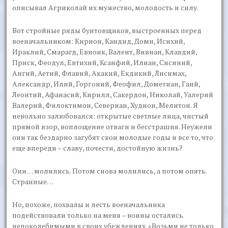
описывал Агриколай их мужество, молодость и силу.
Вот стройные ряды бунтовщиков, выстроенных перед
военачальником: Кирион, Кандид, Домн, Исихий,
Ираклий, Смарагд, Евноик, Валент, Вивиан, Клавдий,
Приск, Феодул, Евтихий, Ксанфий, Илиан, Сисиний,
Ангий, Аетий, Флавий, Акакий, Екдикий, Лисимах,
Александр, Илий, Горгоний, Феофил, Дометиан, Гаий,
Леонтий, Афанасий, Кирилл, Сакердон, Николай, Уалерий
Валерий, Филоктимон, Севериан, Худион, Мелитон. Я
невольно залюбовался: открытые светлые лица, чистый
прямой взор, воплощение отваги и бесстрашия. Неужели
они так бездарно загубят свои молодые годы и все то, что
еще впереди – славу, почести, достойную жизнь?
Они… молились. Потом снова молились, а потом опять.
Странные…
Но, похоже, похвалы и лесть военачальника
подействовали только на меня – воины остались
непоколебимыми в своих убеждениях. «Возьми не только