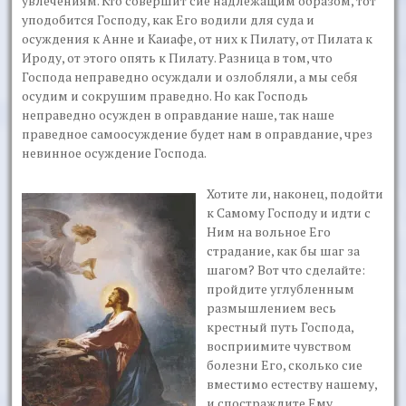
увлечениям. Кто совершит сие надлежащим образом, тот
уподобится Господу, как Его водили для суда и
осуждения к Анне и Каиафе, от них к Пилату, от Пилата к
Ироду, от этого опять к Пилату. Разница в том, что
Господа неправедно осуждали и озлобляли, а мы себя
осудим и сокрушим праведно. Но как Господь
неправедно осужден в оправдание наше, так наше
праведное самоосуждение будет нам в оправдание, чрез
невинное осуждение Господа.
Хотите ли, наконец, подойти
к Самому Господу и идти с
Ним на вольное Его
страдание, как бы шаг за
шагом? Вот что сделайте:
пройдите углубленным
размышлением весь
крестный путь Господа,
восприимите чувством
болезни Его, сколько сие
вместимо естеству нашему,
и спостраждите Ему