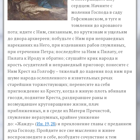
сердцем. Начните с
моления Господа в саду
Гефсиманском, в туге и
томлении до кровавого
пота; идите с Ним, связанным, по крутизнам и ущельям
до двора архиереев; побудьте с Ним при неправедных
нареканиях на Него, при издеваниях рабов глумливых,
при отречении Петра; последуйте за Ним к Пилату, от
Пилата к Ироду и обратно; слушайте крик народа и
ярость осудителей и неправедный приговор; понесите с
Ним Крест на Голгофу – тяжелый до падения под ним при
шуме народа ослепленного и язвительных речах
старейшин торжествующих; перенесите на себя
пригвождение ко Кресту, когда в живую плоть вбивали
гвозди, поднятие Креста, раздиравшее раны и
возмущавшее круговращение жизни, плач
приближенных, и в среде их Матери Пречистой,
глумление неразумных, крайнее унижение
до:
«Жажду»
(
Ин. 19, 28
) и преклонение главы с преданием
духа Господу. Пройдите все сие мысленно и живее
воспроизведите в себе, возбудите сочувствие к тем