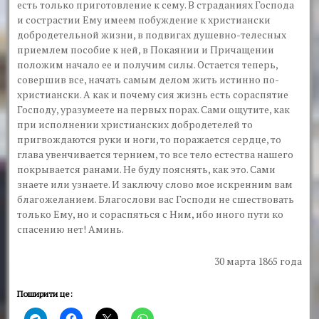
есть только приготовление к сему. В страданиях Господа
и сострастии Ему имеем побуждение к христиански
добродетельной жизни, в подвигах душевно-телесных
приемлем пособие к ней, в Покаянии и Причащении
положим начало ее и получим силы. Остается теперь,
совершив все, начать самым делом жить истинно по-
христиански. А как и почему сия жизнь есть сораспятие
Господу, уразумеете на первых порах. Сами ощутите, как
при исполнении христианских добродетелей то
пригвождаются руки и ноги, то поражается сердце, то
глава увенчивается тернием, то все тело естества нашего
покрывается ранами. Не буду пояснять, как это. Сами
знаете или узнаете. И заключу слово мое искренним вам
благожеланием. Благослови вас Господи не сшествовать
только Ему, но и сораспяться с Ним, ибо иного пути ко
спасению нет! Аминь.
30 марта 1865 года
Поширити це: