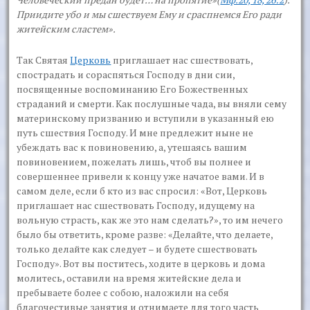
Приидите убо и мы сшествуем Ему и сраспнемся Его ради
житейским сластем».
Так Святая
Церковь
приглашает нас сшествовать,
спострадать и сораспяться Господу в дни сии,
посвященные воспоминанию Его Божественных
страданий и смерти. Как послушные чада, вы вняли сему
материнскому призванию и вступили в указанный ею
путь сшествия Господу. И мне предлежит ныне не
убеждать вас к повиновению, а, утешаясь вашим
повиновением, пожелать лишь, чтоб вы полнее и
совершеннее привели к концу уже начатое вами. И в
самом деле, если б кто из вас спросил: «Вот, Церковь
приглашает нас сшествовать Господу, идущему на
вольную страсть, как же это нам сделать?», то им нечего
было бы ответить, кроме разве: «Делайте, что делаете,
только делайте как следует – и будете сшествовать
Господу». Вот вы поститесь, ходите в церковь и дома
молитесь, оставили на время житейские дела и
пребываете более с собою, наложили на себя
благочестивые занятия и отнимаете для того часть