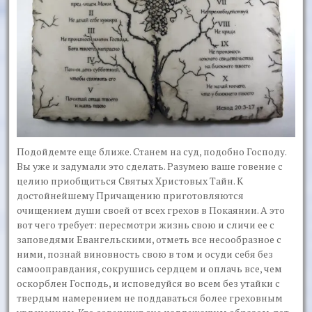
Подойдемте еще ближе. Станем на суд, подобно Господу.
Вы уже и задумали это сделать. Разумею ваше говение с
целию приобщиться Святых Христовых Тайн. К
достойнейшему Причащению приготовляются
очищением души своей от всех грехов в Покаянии. А это
вот чего требует: пересмотри жизнь свою и сличи ее с
заповедями Евангельскими, отметь все несообразное с
ними, познай виновность свою в том и осуди себя без
самооправдания, сокрушись сердцем и оплачь все, чем
оскорблен Господь, и исповедуйся во всем без утайки с
твердым намерением не поддаваться более греховным