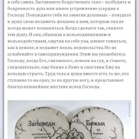
в себе самих. Заставляете бодрствовать тело – возбудите и
бодренность духа или живое устремление усердия к
Господу. Понуждаете себя на занятия духовные – понудьте
и душу свою возыметь желание к ним, которым она не
всегда может похвалиться. Когда сделаете так, свяжете
тем душу. И она, обыкшая к вольнодвижениям и
вольнодействиям, ощутив на себе узы, начнет томиться,
как в неволе, и подымет вопль недовольства. Но не
ослабевайте в самопринуждении. Этим вы уподобитесь
Господу, когда Его, связанного, повели на суд, и станете,
следовательно, еще ближе к Нему в сшествии Ему на
вольную страсть. Труд тела и души вместе есть то же, что
ступание то на одну, то на другую ногу, и представляет
благоуспешнейшее шествие вслед Господа.