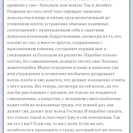
времени у сна – большую или малую. Так и делайте.
Пощение до того, чтоб тело ощущало лишение
довольства в пище и питии, труд молитвенный до
утомления плоти, устранение обычных взаимных
соотношений с принуждением себя к занятиям
душеспасительным, бодрствование, несмотря на то, что
клонит ко сну, и многое другое, сопряженное с
выполнением говения, составляет первый шаг в
следовании за Господом на распятие. Надобно только
охотно, без саможаления, поднять тяготу сию. Человек
животолюбив. Малое оскудение в пище и лишение сна
или утруждение и утомление необычное раздражает
вопль плоти и ему кажется, что делают покушение отнять
у него жизнь. Кто теперь, несмотря на сей вопль, на это
как бы расставание с жизнию, не только не поддается
саможалению, а напротив, с желанием самоозлобления
нудит себя на показанные труды, тот всякий раз, как
делает сие, делает шаг вслед Господа. И надобно сказать,
что только такой и сшествует Ему в сем отношении. Так
ли это у вас? Если так, то вы у цели. Если же нет,
позаботьтесь приложить к труду, который всё же несете,