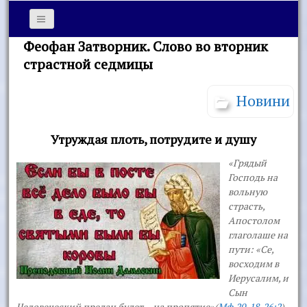
Феофан Затворник. Слово во вторник
страстной седмицы
Новини
Утруждая плоть, потрудите и душу
«Грядый
Господь на
вольную
страсть,
Апостолом
глаголаше на
пути:
«Се,
восходим в
Иерусалим, и
Сын
Человеческий предан будет… на пропятие»
(
Мф.20, 18, 26:2
).