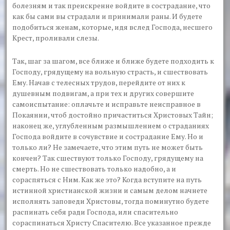
болезням и так преискренне войдите в сострадание, что
как бы сами вы страдали и принимали раны. И будете
подобиться женам, которые, идя вслед Господа, несшего
Крест, проливали слезы.
Так, шаг за шагом, все ближе и ближе будете подходить к
Господу, грядущему на вольную страсть, и сшествовать
Ему. Начав с телесных трудов, перейдите от них к
душевным подвигам, а при тех и других совершите
самоиспытание: оплачьте и исправьте неисправное в
Покаянии, чтоб достойно причаститься Христовых Тайн;
наконец же, углубленным размышлением о страданиях
Господа войдите в сочувствие и сострадание Ему. Но и
только ли? Не замечаете, что этим путь не может быть
кончен? Так сшествуют только Господу, грядущему на
смерть. Но не сшествовать только надобно, а и
сораспяться с Ним. Как же это? Когда вступите на путь
истинной христианской жизни и самым делом начнете
исполнять заповеди Христовы, тогда поминутно будете
распинать себя ради Господа, или спасительно
сораспинаться Христу Спасителю. Все указанное прежде