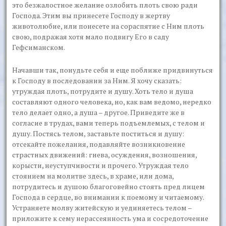
это безжалостное желание озлобить плоть свою ради
Господа. Этим вы принесете Господу в жертву
животолюбие, или понесете на сораспятие с Ним плоть
свою, подражая хотя мало подвигу Его в саду
Гефсиманском.
Начавши так, понудьте себя и еще поближе придвинуться
к Господу в последовании за Ним. Я хочу сказать:
утруждая плоть, потрудите и душу. Хоть тело и душа
составляют одного человека, но, как вам ведомо, нередко
тело делает одно, а душа – другое. Приведите же в
согласие в трудах, вами теперь подъемлемых, с телом и
душу. Постясь телом, заставьте поститься и душу:
отсекайте пожелания, подавляйте возникновение
страстных движений: гнева, осуждения, возношения,
корысти, неуступчивости и прочего. Утруждая тело
стоянием на молитве здесь, в храме, или дома,
потрудитесь и душою благоговейно стоять пред лицем
Господа в сердце, во внимании к поемому и читаемому.
Устраняете молву житейскую и уединяетесь телом –
приложите к сему нерассеянность ума и сосредоточение