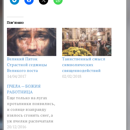
Пов’язано
Великий Пяток
Таинственный смысл
Страстной седмицы
символических
Великого поста
священнодействий
14/04/2017
02/02/2018
ПЧЕЛА — БОЖИЯ
РАБОТНИЦА
Еще только на лугах
проталинки появились,
и солнце взаправду
взялось сгонять снег, а
уж пчелки распечатали
дверцу своего теремка-
20/12/2016