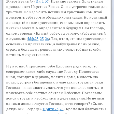
Живот Вечный»
(
Ин.3, 36
). Истинно так есть. Христианам
принадлежит Царствие Божие. Оно и устроено только для
христиан. Но надо быть истинным христианином, чтоб
присвоить себе то, что обещано христианам. Но истинный
ли каждый из нас христианин, сего мы сами определить
никак не можем. А определит то в будущем Сам Господь,
одному говоря:
«Благий рабе»
, а другому:
«Рабе ленивый
и лукавый»
(
Мф.25, 23, 26
). Так, в том, что мы христиане, не
основание к притязаниям, а побуждение к смирению,
страху и большему ревнованию о том, чтоб явить себя
истинными христианами.
И у нас иной присвояет себе Царствие ради того, что
совершает какое-либо служение Господу. Попостится
иной, походит в церковь, молится дома, милостыню
подаст, устроит богадельню и еще как потрудится ради
Господа – и начинает думать, что уже попал во святые, и
присвоять себе светлые обители Небесные. Похвальны
все сии труды и необходимы в деле спасения. Но не ими
одними довольствуется Господь, а что говорит?
«Сыне,
даждь Ми… сердце»
(
Притч.23, 26
). Кроме дел благочестия