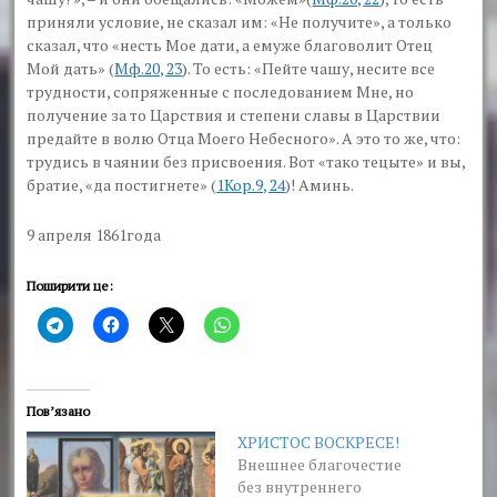
приняли условие, не сказал им: «Не получите», а только
сказал, что
«несть Мое дати
, а емуже благоволит
Отец
Мой
дать» (
Мф.20, 23
). То есть: «Пейте чашу, несите все
трудности, сопряженные с последованием Мне, но
получение за то Царствия и степени славы в Царствии
предайте в волю Отца Моего Небесного». А это то же, что:
трудись в чаянии без присвоения. Вот
«тако тецыте»
и вы,
братие,
«да постигнете»
(
1Кор.9, 24
)! Аминь.
9 апреля 1861года
Поширити це:
Пов’язано
ХРИСТОС ВОСКРЕСЕ!
Внешнее благочестие
без внутреннего