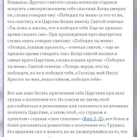
Владыка». Другого святого сатана всячески старался
искусить самоприсвоением себе спасения. Когда умирал
он, сатана говорил ему: «Победил ты меня» (а это то же,
что спастись и в Царство Божие внити). Святой отвечал:
«Ты ложь и лжешь, что я победил тебя. Еще не пришло
время сказать сие». При прохождении чрез мытарства
сатана опять говорит святому: «Победил ты меня».
«Отойди, лукавая прелесть, – отвечал святой, – еще не
пришло время говорить так». Когда святой входил в
самые врата Царствия, сатана издали кричал: «Победил
ты меня». Святой отвечал: «Теперь верую, что ты
побежден, но не я победил тебя, а Господь мой Иисус
Христос во мне, недостойном, победил тебя».
Вот как надо бегать присвоения себе Царствия при всех
трудах о получении его. Но совсем не затем, чтоб
расслабляться в ревновании или склоняться на нечаяние
получить Царствие, а затем, чтоб,
«со страхом и
трепетом»
содевая
«свое спасение»
(
Флп. 2, 12
), все более и
более распаляться ревностию о получении его. Трудись
без щадения сил и живота, но не засматривайся на то, что