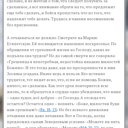
сделано, и не мечтай о том, что следует получить за
сделанное, а все внимание обрати на то, что предлежит
еще тебе сделать, и бойся пропустить что из того, что
надлежит тебе делать. Трудись в чаянии несомненном
без присвоения.
А отчаиваться не должно. Смотрите на Марию
Египетскую. Ей посвящается нынешнее воскресенье. По
обращении от греховной жизни ко Господу, каких не
подъяла она трудов? Но до самой смерти все говорила:
«Грешница я непотребная, недостойна никаких милостей
Божиих». И это тогда даже, как по прозорливости и имя
Зосимы угадала. Иначе ведь и нельзя. Кто истинно
трудится, тот видит ясно, что, если не помощь Божия,
ничего, не сделаешь. Как этот урок повторяется всю
жизнь, то и образуется в сердце одно убеждение, что наше
– одно худое, всё доброе – от Господа. А отсюда что
остается? Остается одно – вопиять: «Боже, милостив буди
нам грешным!» (
Лк. 18, 13
). Но без всякого движения
отчаяния или даже нечаяния. Вот и Господь, когда
предложил сынам Зеведеевым условие:
«Можете ли пить
чашу?»
, – и они обещались:
«Можем»
(
Мф.20, 22
), то есть