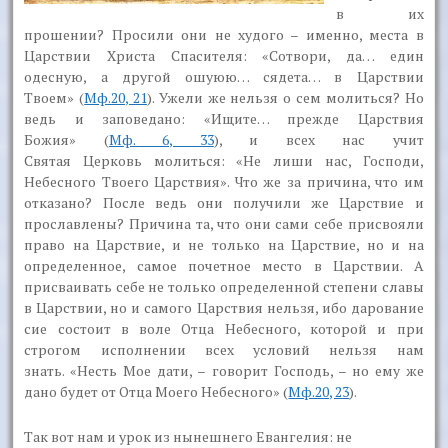
в их
прошении? Просили они не худого – именно, места в
Царствии Христа Спасителя: «Сотвори,
да… един
одесную,
а другой
ошуюю… сядета… в Царствии
Твоем»
(
Мф.20, 21
). Ужели же нельзя о сем молиться? Но
ведь и заповедано:
«Ищите… прежде Царствия
Божия»
(
Мф. 6, 33
), и всех нас учит
Святая Церковь молиться: «Не лиши нас, Господи,
Небесного Твоего Царствия». Что же за причина, что им
отказано? После ведь они получили же Царствие и
прославлены? Причина та, что они сами себе присвояли
право на Царствие, и не только на Царствие, но и на
определенное, самое почетное место в Царствии. А
присваивать себе не только определенной степени славы
в Царствии, но и самого Царствия нельзя, ибо дарование
сие состоит в воле Отца Небесного, которой и при
строгом исполнении всех условий нельзя нам
знать.
«Несть Мое дати
, – говорит Господь, –
но
ему же
дано будет
от Отца Моего
Небесного» (
Мф.20, 23
).
Так вот нам и урок из нынешнего Евангелия: не