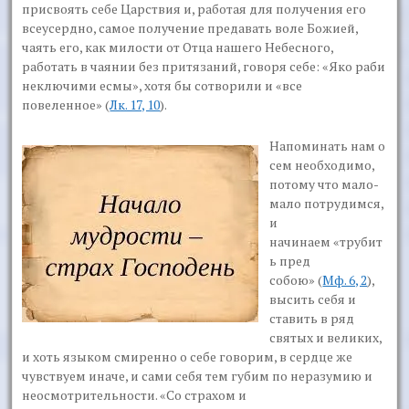
присвоять себе Царствия и, работая для получения его
всеусердно, самое получение предавать воле Божией,
чаять его, как милости от Отца нашего Небесного,
работать в чаянии без притязаний, говоря себе:
«Яко раби
неключими есмы»
, хотя бы сотворили и
«все
повеленное»
(
Лк. 17, 10
).
Напоминать нам о
сем необходимо,
потому что мало-
мало потрудимся,
и
начинаем
«трубит
ь
пред
собою»
(
Мф. 6, 2
),
высить себя и
ставить в ряд
святых и великих,
и хоть языком смиренно о себе говорим, в сердце же
чувствуем иначе, и сами себя тем губим по неразумию и
неосмотрительности.
«Со страхом и