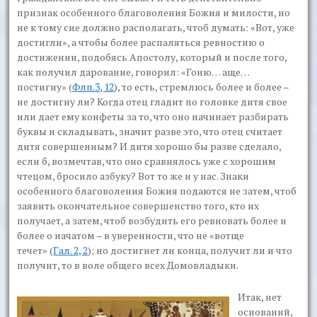
признак особенного благоволения Божия и милости, но
не к тому сие должно располагать, чтоб думать: «Вот, уже
достигли», а чтобы более распаляться ревностию о
достижении, подобясь Апостолу, который и после того,
как получил дарование, говорил:
«Гоню… аще…
постигну»
(
Флп.3, 12
), то есть, стремлюсь более и более –
не достигну ли? Когда отец гладит по головке дитя свое
или дает ему конфеты за то, что оно начинает разбирать
буквы и складывать, значит разве это, что отец считает
дитя совершенным? И дитя хорошо бы разве сделало,
если б, возмечтав, что оно сравнялось уже с хорошим
чтецом, бросило азбуку? Вот то же и у нас. Знаки
особенного благоволения Божия подаются не затем, чтоб
заявить окончательное совершенство того, кто их
получает, а затем, чтоб возбудить его ревновать более и
более о начатом – в уверенности, что не
«вотще
течет»
(
Гал. 2, 2
); но достигнет ли конца, получит ли и что
получит, то в воле общего всех Домовладыки.
Итак, нет
оснований,