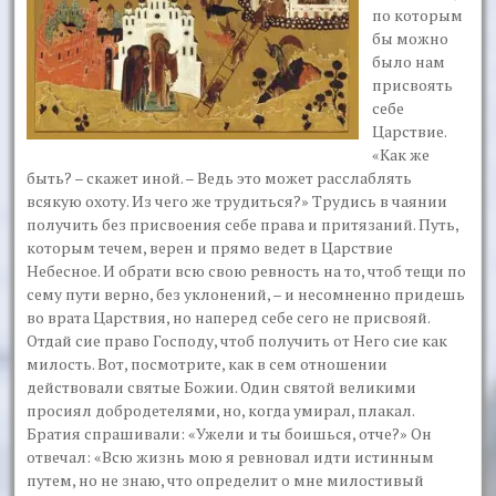
по которым
бы можно
было нам
присвоять
себе
Царствие.
«Как же
быть? – скажет иной. – Ведь это может расслаблять
всякую охоту. Из чего же трудиться?» Трудись в чаянии
получить без присвоения себе права и притязаний. Путь,
которым течем, верен и прямо ведет в Царствие
Небесное. И обрати всю свою ревность на то, чтоб тещи по
сему пути верно, без уклонений, – и несомненно придешь
во врата Царствия, но наперед себе сего не присвояй.
Отдай сие право Господу, чтоб получить от Него сие как
милость. Вот, посмотрите, как в сем отношении
действовали святые Божии. Один святой великими
просиял добродетелями, но, когда умирал, плакал.
Братия спрашивали: «Ужели и ты боишься, отче?» Он
отвечал: «Всю жизнь мою я ревновал идти истинным
путем, но не знаю, что определит о мне милостивый