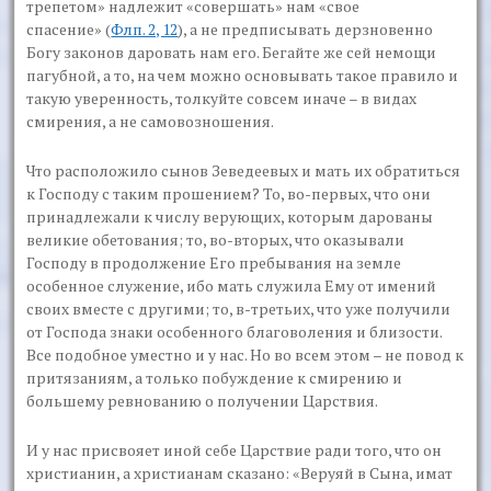
трепетом»
надлежит
«совершать»
нам
«свое
спасение»
(
Флп. 2, 12
), а не предписывать дерзновенно
Богу законов даровать нам его. Бегайте же сей немощи
пагубной, а то, на чем можно основывать такое правило и
такую уверенность, толкуйте совсем иначе – в видах
смирения, а не самовозношения.
Что расположило сынов Зеведеевых и мать их обратиться
к Господу с таким прошением? То, во-первых, что они
принадлежали к числу верующих, которым дарованы
великие обетования; то, во-вторых, что оказывали
Господу в продолжение Его пребывания на земле
особенное служение, ибо мать служила Ему от имений
своих вместе с другими; то, в-третьих, что уже получили
от Господа знаки особенного благоволения и близости.
Все подобное уместно и у нас. Но во всем этом – не повод к
притязаниям, а только побуждение к смирению и
большему ревнованию о получении Царствия.
И у нас присвояет иной себе Царствие ради того, что он
христианин, а христианам сказано:
«Веруяй в Сына, имат