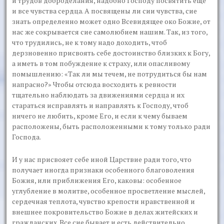
и трудов доброделания, надобно Господу посвятить еще
и все чувства сердца. А посвящены ли сии чувства, сие
знать определенно может одно Всевидящее око Божие, от
нас же сокрывается сие самолюбием нашим. Так, из того,
что трудились, не к тому надо доходить, чтоб
дерзновенно присвоять себе достоинство близких к Богу,
а иметь в том побуждение к страху, или опасливому
помышлению: «Так ли мы течем, не потрудиться бы нам
напрасно?» Чтобы отсюда восходить к ревности
тщательно наблюдать за движениями сердца и их
стараться исправлять и направлять к Господу, чтоб
ничего не любить, кроме Его, и если к чему бываем
расположены, быть расположенными к тому только ради
Господа.
И у нас присвояет себе иной Царствие ради того, что
получает иногда признаки особенного благоволения
Божия, или приближения Его, каковы: особенное
углубление в молитве, особенное просветление мыслей,
сердечная теплота, чувство крепости нравственной и
внешнее покровительство Божие в делах житейских и
гражданских. Все сие бывает и есть действительно