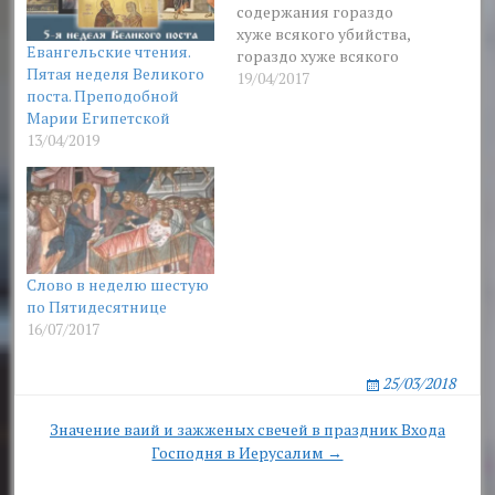
содержания гораздо
хуже всякого убийства,
Евангельские чтения.
гораздо хуже всякого
Пятая неделя Великого
пьянства. Да, пьяница
19/04/2017
поста. Преподобной
социально неприятен,
Марии Египетской
лежит вонючий,
13/04/2019
заросший, но он
гораздо ближе к Богу,
чем многие из тех,
которые ходят в
церковь, имеют
благочестивый вид,
отглаженный платочек
Слово в неделю шестую
и пребывают в
по Пятидесятнице
собственной гордыне,
16/07/2017
тешат себя надеждой,
что у них…
25/03/2018
Post
Значение ваий и зажженых свечей в праздник Входа
Господня в Иерусалим →
navigation