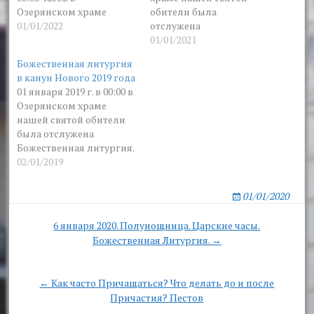
Озерянском храме
обители была
нашей святой обители
01/01/2022
отслужена
была отслужена
Божественная литургия.
01/01/2021
Божественная литургия.
Возглавил
Божественная литургия
Возглавил
Богослужение
в канун Нового 2019 года
Богослужение
архимандрит Глеб
01 января 2019 г. в 00:00 в
архимандрит Глеб
(Свидло). За
Озерянском храме
(Свидло). По окончании,
богослужением были
нашей святой обители
архимандрит Глеб
вознесены молитвы о
была отслужена
поблагодарил всех
мире в Украине и о
Божественная литургия.
сошедшихся в
Святой Церкви. По
Возглавил
02/01/2019
ангельскую радость
окончании
Богослужение
обители за совместную
архимандрит Глеб
архимандрит Глеб
молитву. После
поблагодарил всех
01/01/2020
(Свидло). На
литургии был отслужен
сошедшихся в
Божественной литургии
молебен на
ангельскую радость
Post
6 января 2020. Полунощница. Царские часы.
после чтения Евангелия
гражданское…
обители за совместную
Божественная Литургия. →
navigation
архимандрит Глеб
молитву. После…
обратился с
проповедью к
← Как часто Причащаться? Что делать до и после
многочисленной пастве.
Причастия? Пестов
За богослужением были