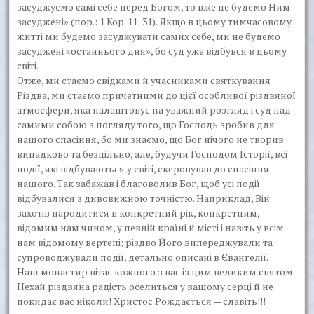
засуджуємо самі себе перед Богом, то вже не будемо Ним
засуджені» (пор.: 1 Кор. 11: 31). Якщо в цьому тимчасовому
житті ми будемо засуджувати самих себе, ми не будемо
засуджені «останнього дня», бо суд уже відбувся в цьому
світі.
Отже, ми стаємо свідками й учасниками святкування
Різдва, ми стаємо причетними до цієї особливої різдвяної
атмосфери, яка налаштовує на уважний розгляд і суд над
самими собою з погляду того, що Господь зробив для
нашого спасіння, бо ми знаємо, що Бог нічого не творив
випадково та безцільно, але, будучи Господом Історії, всі
події, які відбуваються у світі, скеровував до спасіння
нашого. Так забажав і благоволив Бог, щоб усі події
відбувалися з дивовижною точністю. Наприклад, Він
захотів народитися в конкретний рік, конкретним,
відомим нам чином, у певній країні й місті і навіть у всім
нам відомому вертепі; різдво Його випереджували та
супроводжували події, детально описані в Євангелії.
Наш монастир вітає кожного з вас із цим великим святом.
Нехай різдвяна радість оселиться у вашому серці й не
покидає вас ніколи! Христос Рождається — славіть!!!