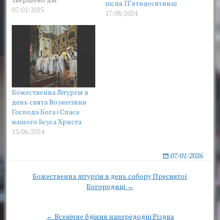
після П‘ятидесятниці
Божественні літургії,
07/01/2025
17/08/2024
першу очолив намісник
нашої обителі з братією
монастиря.
Переживаючи радісну
подію народження
Господа нашого Ісуса
Христа, ми відчуваємо
цю величезну
Божественна Літургія в
Божественну любов до
день свята Вознесіння
нас, і наше серце
Господа Бога і Спаса
тремтить від
нашого Іісуса Христа
найбільшої подяки…
13/06/2024
07/01/2026
Post
Божественна літургія в день собору Пресвятої
Богородиці →
navigation
← Всенічне бдіння напередодні Різдва