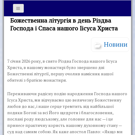
Божественна літургія в день Різдва
Господа і Спаса нашого Іісуса Христа
Новини
7 січня 2026 року, в свято Різдва Господа нашого Іісуса
Христа, в нашому монастирі було звершено дві
Божественні літургії, першу очолив намісник нашої
обителі з братією монастиря.
Переживаючи радісну подію народження Господа нашого
Ісуса Христа, ми відчуваємо цю величезну Божественну
любов до нас, і наше серце тремтить від найбільшої
подяки Богові за всі Його щедроти і благословення,
послані роду людському, але головне для нас — і це
принесе практичну користь нашому духовному стану —
суд над самим собою. Як каже апостол Павло: «Якщо ми