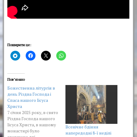
Поширити це:
Пов’язано
Божественна літургія в
день Різдва Господа і
Спаса нашого Іісуса
Христа
7 січня 2025 року, в свято
Різдва Господа нашого
Іісуса Христа, в нашому
Всенічне бдіння
монастирі було
напередодні 8-ї неділі
звершено дві