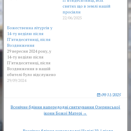
П’ятидесятниці, Всіх
прочитання Євангелія
святих що в землі нашій
підносилися молитви за
просіяли
мир в Україні.
22/06/2025
Божественна літургія у
14-ту неділю після
П’ятидесятниці, після
Воздвиження
29 вересня 2024 року, у
14-ту неділю після
П’ятидесятниці, після
Воздвиження в нашій
обителі було відслужено
дві Божественні літургії.
29/09/2024
Намісник обителі,
Архімандрит Нестор
09/11/2025
очолив ранню
Божественну літургію у
Post
Всенічне бдіння напередодні святкування Озерянської
співслужінні братії. На
ікони Божої Матері →
navigation
сугубой єктенії, після
прочитання Євангелія
підносилися молитви за
← Всенічне бдіння напередодні Неділі 22-ї після