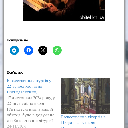
Поширити це:
Пов’язано
Божественна літургія у
22-гу неділю після
П’ятидесятниці
17 листопада 2024 року, у
22-шу неділю після
П’ятидесятниці в нашій
обителі було відслужено
Божественна літургія в
дві Божественні літургії.
Неділю 2-гу після
На сугубой єктенії, після
24/11/2024