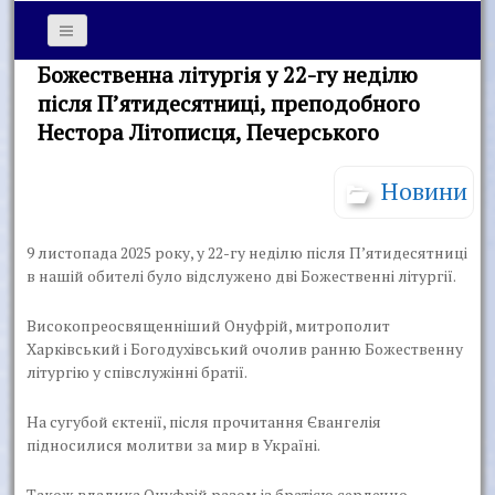
Божественна літургія у 22-гу неділю
після П’ятидесятниці, преподобного
Нестора Літописця, Печерського
Новини
9 листопада 2025 року, у 22-гу неділю після П’ятидесятниці
в нашій обителі було відслужено дві Божественні літургії.
Високопреосвященніший Онуфрій, митрополит
Харківський і Богодухівський очолив ранню Божественну
літургію у співслужінні братії.
На сугубой єктенії, після прочитання Євангелія
підносилися молитви за мир в Україні.
Також владика Онуфрій разом із братією сердечно