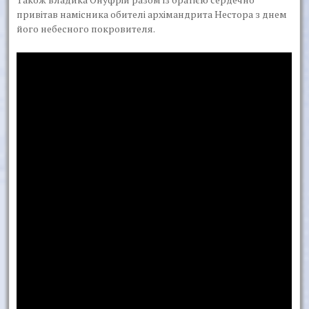
привітав намісника обителі архімандрита Нестора з днем
його небесного покровителя.