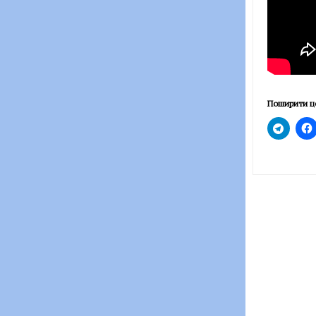
Поширити ц
Post
navigatio