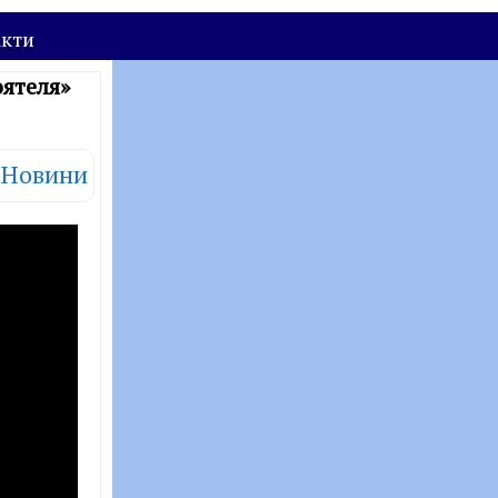
акти
ятеля»
Новини