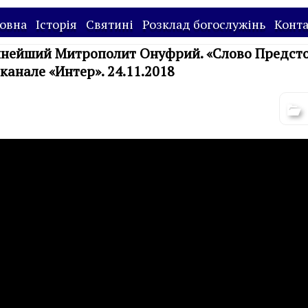
овна
Історія
Святині
Розклад богослужінь
Конт
нейший Митрополит Онуфрий. «Слово Предсто
канале «Интер». 24.11.2018