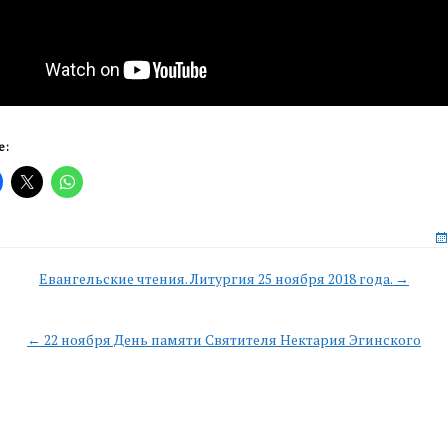
е:
Евангельские чтения. Литургия 25 ноября 2018 года. →
n
← 22 ноября День памяти Святителя Нектария Эгинского