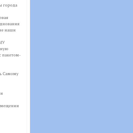
ы города
рвая
зднования
ие наши
МУ
нную
с пакетом-
ь Самому
 и
помещении