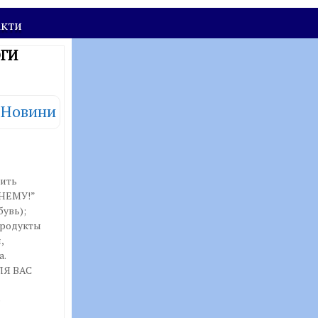
акти
ОГИ
Новини
дить
НЕМУ!”
увь);
продукты
,
а.
ЛЯ ВАС
е