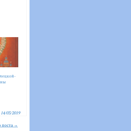
лецкой-
оны
14/03/2019
 поста →