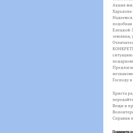
Акция мил
Харькова 
Надеемся,
подобная 
Елецкой-Х
земляки, 
Отличите
КОНКРЕТН
ситуацию.
подарком
Предлага
незнаком
Господу 
Христа ра
передайт
Вещи и п
Волонтерс
Справки по
Поширити ц