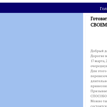
Гол
Готови
СВОЕМ
Добрый де
Дорогие 
17 марта,
очередну
Для этого
перевязо
длительно
принесен
Призывае
СПОСОБО
Можно так
состоится 