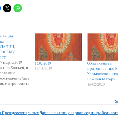
а акция
ия
ВЧАНИН,
СВОЕМУ
У!”
7 марта 2019
13.02.2019
Объявление к
стью Божьей, и
13/02/2019
празднованию Е
словению
Харьковской ик
еосвященнейше
Божией Матери
ия, митрополита
16/02/2020
ого и
вского,силами
йствию с
скими
я Преждеосвященных Даров в пятницу первой седмицы Великого
циями