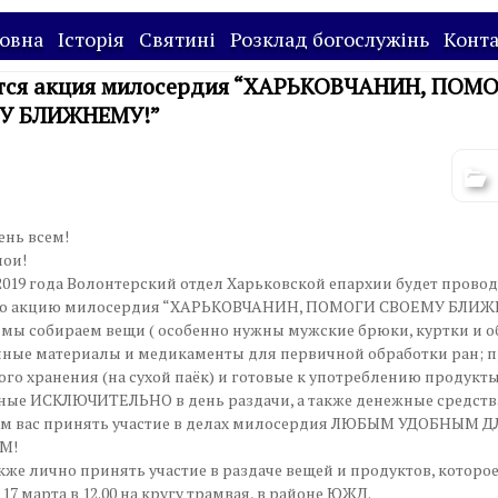
овна
Історія
Святині
Розклад богослужінь
Конт
тся акция милосердия “ХАРЬКОВЧАНИН, ПОМ
У БЛИЖНЕМУ!”
нь всем!
мои!
 2019 года Волонтерский отдел Харьковской епархии будет прово
ю акцию милосердия “ХАРЬКОВЧАНИН, ПОМОГИ СВОЕМУ БЛИЖ
 мы собираем вещи ( особенно нужны мужские брюки, куртки и об
чные материалы и медикаменты для первичной обработки ран; 
го хранения (на сухой паёк) и готовые к употреблению продукты
ные ИСКЛЮЧИТЕЛЬНО в день раздачи, а также денежные средств
м вас принять участие в делах милосердия ЛЮБЫМ УДОБНЫМ Д
М!
же лично принять участие в раздаче вещей и продуктов, которо
17 марта в 12.00 на кругу трамвая, в районе ЮЖД.