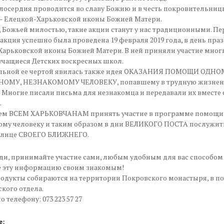
осердия проводится во славу Божию и в честь покровительниц
– Елецкой-Харьковской иконы Божией Матери.
 Божьей милостью, такие акции станут у нас традиционными. Пе
акция успешно была проведена 19 февраля 2019 года, в день пра
арьковской иконы Божией Матери. В ней приняли участие мног
учащиеся Детских воскресных школ.
льной ее чертой явилась также идея ОКАЗАНИЯ ПОМОЩИ ОДНО
ОМУ, НЕЗНАКОМОМУ ЧЕЛОВЕКУ, попавшему в трудную жизне
 Многие писали письма для незнакомца и передавали их вместе 
.
ем ВСЕМ ХАРЬКОВЧАНАМ принять участие в программе помощи
ому человеку и таким образом в дни ВЕЛИКОГО ПОСТА послужит
в лице СВОЕГО БЛИЖНЕГО.
ди, принимайте участие сами, любым удобным для вас способом
е эту информацию своим знакомым!
родукты собираются на территории Покровского монастыря, в 
кого отдела.
 телефону: 073 223 57 27
е: