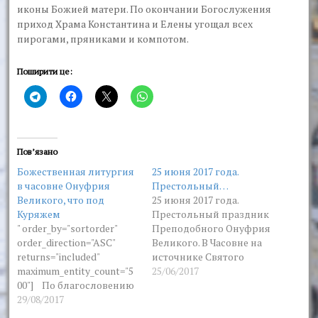
иконы Божией матери. По окончании Богослужения
приход Храма Константина и Елены угощал всех
пирогами, пряниками и компотом.
Поширити це:
Пов’язано
Божественная литургия
25 июня 2017 года.
в часовне Онуфрия
Престольный…
Великого, что под
25 июня 2017 года.
Куряжем
Престольный праздник
" order_by="sortorder"
Преподобного Онуфрия
order_direction="ASC"
Великого. В Часовне на
returns="included"
источнике Святого
maximum_entity_count="5
Онуфрия в пос.
25/06/2017
00"] По благословению
Подворки
высокопреосвященней
29/08/2017
Дергачевского района,
шего Онуфрия
по благословению