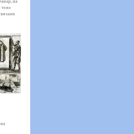
анар, на
 тело
связали
и
 на