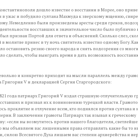
Константинополя дошло известие о восстании в Морее, оно прив
 в ужас и побудило султана Махмуда к зверскому мщению, свир
ому. Немедленно были произведены аресты среди греков, подо
 деятельности восставших и значительное число было публично 
был призван Портой для ответа и объяснений. Сколько слез, ско
 в молитве принес в ту ночь святитель известно одному Богу. Ка
о остановить резню своего народа и снять подозрения со многи
о сделать, чтобы выиграть время в дать возможность восстани
евольно и конкретно приходит на мысли параллель между грам
 Григория V и декларацией Сергия Старгородского:
1821 года патриарх Григорий V издал страшную отлучительную г
сставших и призвал их к повиновению турецкой власти. Грамото
сь проклятие и отлучение всем, кто поднялся против султана и
ерии. В заключении грамоты Патриарх так взывал к греческому
ву: «если вы возмутитесь против нашего благодетеля, светлейше
то мы объявляем вас лишенными права отправлять какие бы то н
, силою Всесвятого Духа лишаем вас степени архиерейства и иер