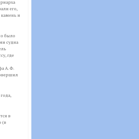
триарха
али его,
 камень и
ело было
ми судна
ель
су, где
а А. Ф.
совершил
года,
тся в
 (в