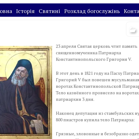
овна
Історія
Святині
Розклад богослужінь
Конт
23 апреля Святая церковь чтит память
священномученика Патриарха
Константинопольского Григория V.
В этот день в 1821 году на Пасху Патри
Григорий V был повешен мусульмана
воротах Константинопольской Патриа
Тело казнённого провисело на воротах
патриархии 3 дня.
Наконец депутация из стамбульских иу
800 пиастров купила тело Патриарха:
Грязные, зловонные и безобразно оде