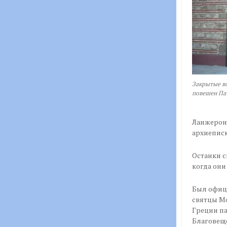
Закрытые во
повешен Пат
Ланжерона
архиепис
Останки с
когда они
Был офици
святцы Мо
Греции па
Благовещ