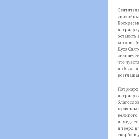
Святитель
спокойны
Воскресен
патриарху
оставить 
которое б
Духа Свят
человечес
что чувст
но была н
возглашаю
Патриарх 
патриархи
благослов
мрачном н
великого 
немедленн
и тверд и
скорби и 