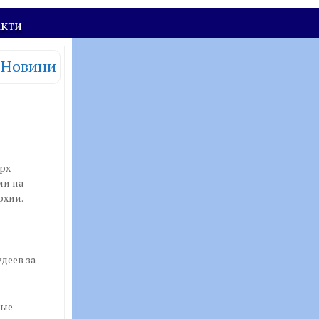
акти
Новини
арх
ми на
рхии.
деев за
тые