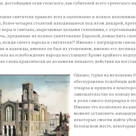
ас достойными огня геенского, как губителей всего греческого н
лание святителя привело всех в оцепенение и полное непониман
, более четырех столетий находившиеся под игом дикарей, пре
 веры и святынь, вырезаемые целыми селениями, с отрезанным
ечь, преданные на полное уничтожение Европой, помыслить свое
, вождя своего народа и святителя?! Именно с патриархом связ
ия и надежды, именно он был их утешением, именно его десница
ила на освобождение народа восставших! Кроме крайнего недо
е слова практически не возымели никакого действия на восста
Однако, турки на мгновение 
обескуражены подобным дей
этнарха и пришли в некоторо
замешательство по поводу в
и роли самого патриарха в эт
Именно это позволило на как
момент остановить начавшую
некоторые смогли найти убе
безопасном месте, некоторые