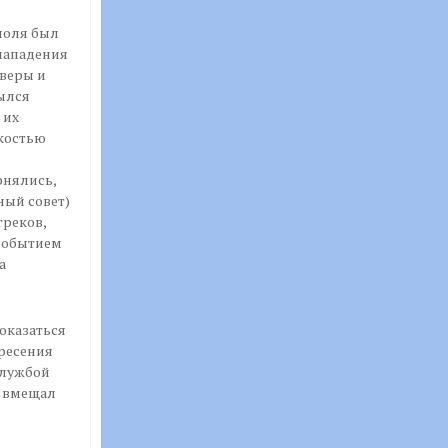
поля был
нападения
 веры и
рылся
 их
костью
рнялись,
ный совет)
греков,
событием
а
оказаться
кресения
службой
а вмещал