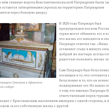
о нём главные ворота Константинопольской Патриархии были за
 и остаются затворёнными (проход на территорию Патриархии
яется через боковую дверь).
В 1820 году Патриарх был
предупрежден послом России
турки могут обвинить его в и
что жизнь его находится в оп
Патриарх ответил так: «Лишь
оставляет стадо в минуту опа
добрый же пастырь всегда гот
радостью положить жизнь за 
Сам Патриарх был безусловн
посвящен в то, что готовится 
безусловно и то, что он всяче
атриарха Григория в Афинском
поддерживал это. Но важно п
ом соборе.
о том, что именно Патриарх 
ответственным перед турками 
ходит с Христианским населением империи с одной стороны, и 
одом за его собственную жизнь с другой.