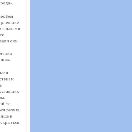
арода».
ие. Кем
терпевшие
и языками
го
ывали они
умения
вших.
были
ствием
е
осставших
ом.
ой-то
ся резню,
жище в
 скрыться.