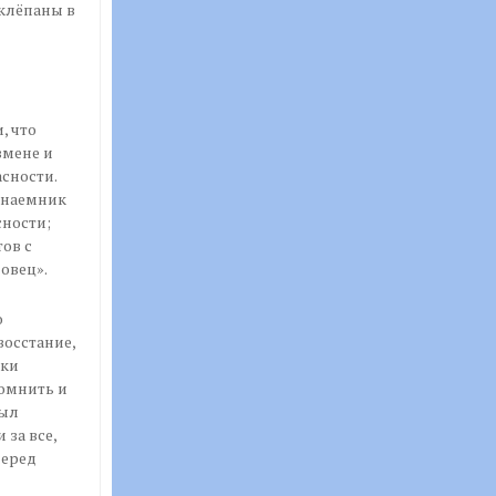
клёпаны в
, что
змене и
асности.
 наемник
сности;
ов с
овец».
о
восстание,
ски
омнить и
был
за все,
перед