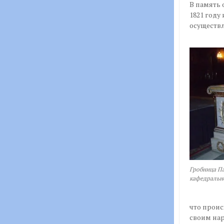
В память 
1821 году
осуществл
Гробница П
кафедральн
что проис
своим нар