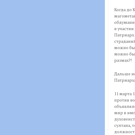
Когда до 
магометан
обдуманн
в участии
Патриарх 
страданий
можно был
можно был
размах?!
Дальше н
Патриарха
11 марта 
против во
объявляло
мир в имп
духовенст
султана, 
должности