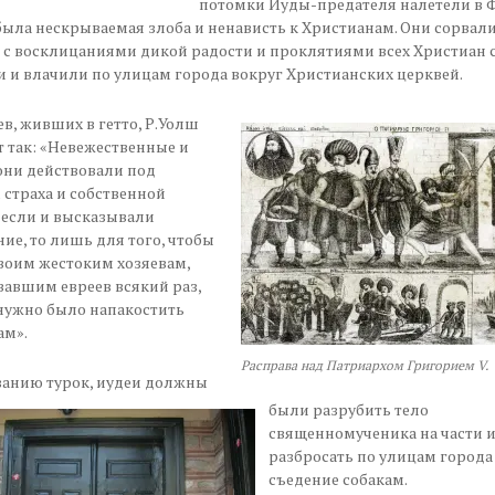
потомки Иуды-предателя налетели в Ф
была нескрываемая злоба и ненависть к Христианам. Они сорвали
 с восклицаниями дикой радости и проклятиями всех Христиан 
ги и влачили по улицам города вокруг Христианских церквей.
ев, живших в гетто, Р.Уолш
 так: «Невежественные и
ни действовали под
страха и собственной
а если и высказывали
ие, то лишь для того, чтобы
воим жестоким хозяевам,
авшим евреев всякий раз,
нужно было напакостить
ам».
Расправа над Патриархом Григорием V.
занию турок, иудеи должны
были разрубить тело
священномученика на части 
разбросать по улицам города
съедение собакам.