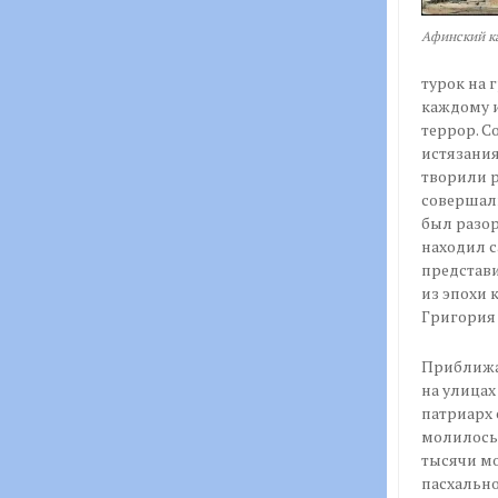
Афинский к
турок на 
каждому и
террор. С
истязания
творили р
совершали
был разор
находил с
представи
из эпохи 
Григория 
Приближал
на улицах
патриарх 
молилось 
тысячи мо
пасхально