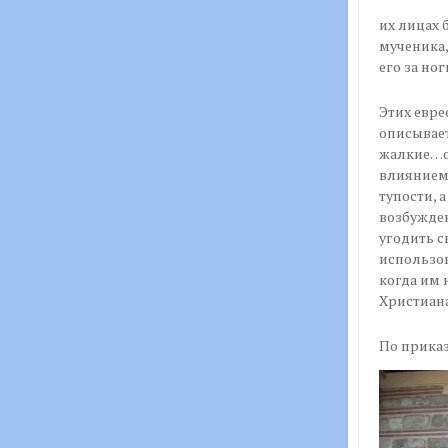
их лицах 
мученика,
его за но
Этих евре
описывает
жалкие…о
влиянием 
тупости, 
возбужден
угодить с
использов
когда им 
Христиан
По прика