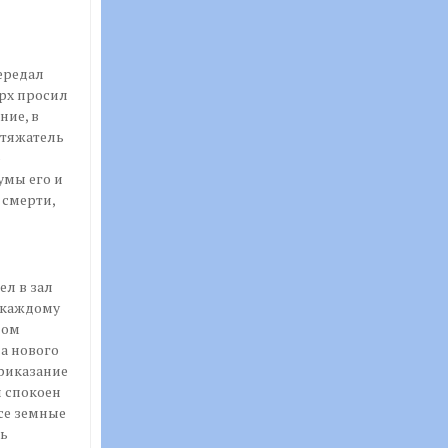
ередал
рх просил
ние, в
стяжатель
о
умы его и
 смерти,
л в зал
, каждому
ном
а нового
риказание
л спокоен
се земные
сь