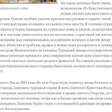
Но такое затишье было лишь
мгновеньем. Из Константино
афедральный собор.
подан сигнал для массового 
греков. Султан особым указом призвал мусульман к защите своей
з них дал право изливать на греков свою ярость. В столице отк
олдаты и чернь нападали на греческие дома и людей, подвергали
м и пыткам, уничтожали целые поселения, с присущей им жесто
асправы над священниками, оскорбляли женщин и детей, везде
сь убийства и грабежи, храмы и монастыри разорялись и оскве
ен храм Живоносного источника. Турецкий диван (государствен
амые нелепые предлоги для совершения казней всех известных 
телей знатных греческих родов и фамилий. Но самым ужасным 
константинопольского террора была казнь вселенского патриарх
V.
ась Пасха 1821 года. Во всю Страстную седмицу люди боялись п
 города, опасаясь турецкой черни. В ночь Светлого Христова Вос
совершал пасхальное богослужение в храме святого Георгия, за 
несколько сот человек, тогда как в былые времена сам двор едв
лящихся. Повсюду были слухи о готовящейся расправе во время
го богослужения.