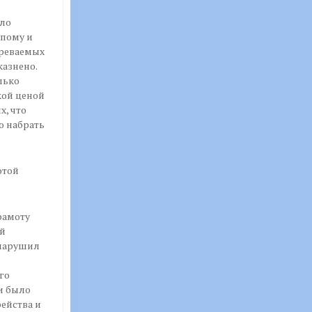
ело
епому и
зреваемых
казнено.
лько
кой ценой
х, что
ю набрать
отой
рамоту
й
 нарушил
го
и было
ейства и