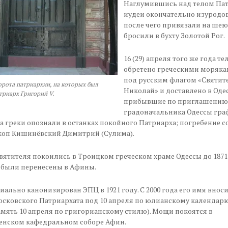
Наглумившись над телом Па
иудеи окончательно изуродов
после чего привязали на шею
бросили в бухту Золотой Рог.
16 (29) апреля того же года т
обретено греческими моряка
под русским флагом «Святит
рота патриархии, на которых был
Николай» и доставлено в Одес
риарх Григорий V.
прибывшие по приглашению
градоначальника Одессы граф
 греки опознали в останках покойного Патриарха; погребение 
коп Кишинёвский Димитрий (Сулима).
вятителя покоились в Троицком греческом храме Одессы до 1871 
 были перенесены в Афины.
ально канонизирован ЭПЦ в 1921 году. С 2000 года его имя вноси
сковского Патриархата под 10 апреля по юлианскому календарю
мять 10 апреля по григорианскому стилю). Мощи покоятся в
енском кафедральном соборе Афин.