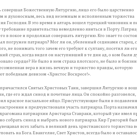
 совершал Божественную Литургию, лицо его было царственно
м и духоносным, весь вид неземным и исполненным торжества
ия Господня. В это время в алтарь вошел турецкий чиновник и п
 требование правительства немедленно явиться в Порту. Патриа
его в покое и продолжал совершать литургию. Кто знает то состоя
ыл погружен патриарх? Мог ли он, убеленный сединами старец, 
ого, не понимать того зачем его требуют к султану, посетил ли ег
кий страх, когда видел он наступивший в те дни ад, о ком были д
вовало сердце? Не было в нем страха плотского, не было и боязни
есомненная вера в жизнь вечную и торжество правды, которую
т победным девизом «Христос Воскресе!».
причастился Святых Христовых Таин, завершил Литургию и воше
и, где его ждал синод и почетные лица. Он спокойно разговелся
ил красное пасхальное яйцо. Присутствующие были в подавлен
астроении и предчувствовали участь патриарха. Порта назначил
драгомана патриархии Аристарха Ставраки, который уже имел п
о собрать синод и выбрать нового патриарха. Кир Григорий бы
 увещавал всех забыть в великий день христианского торжества в
уповать на Бога. Евангелие, Свет Христов, всегда было и оставало