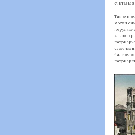
считаем в
Такое пос
могли они
поругание
за свою р
патриарха
свои чаян
благослов
патриарши