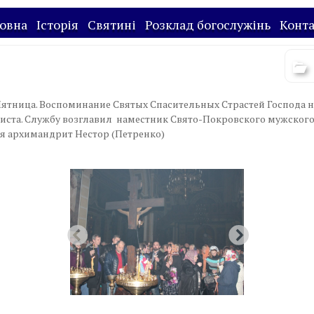
овна
Історія
Святині
Розклад богослужінь
Конт
ятница. Воспоминание Святых Спасительных Страстей Господа 
иста. Службу возглавил наместник Свято-Покровского мужског
я архимандрит Нестор (Петренко)