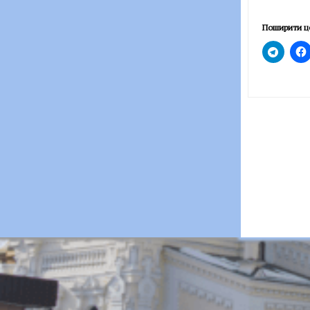
Поширити ц
Post
navigatio