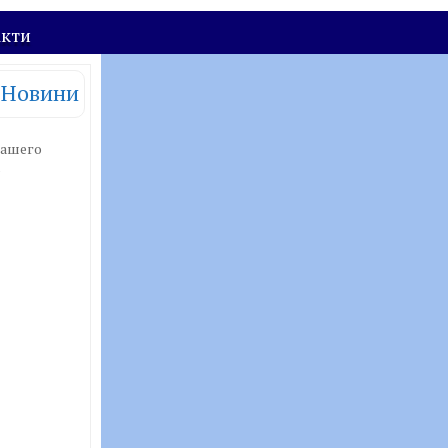
акти
Новини
нашего
о