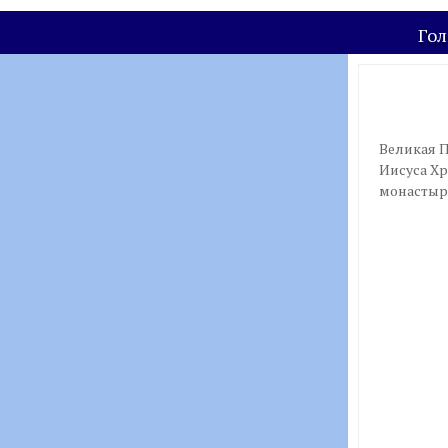
Гол
Великая П
Иисуса Хр
монастыр