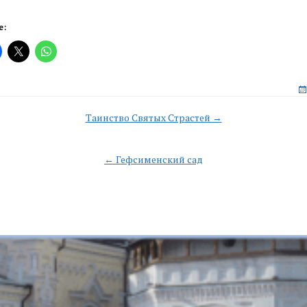
е:
Таинство Святых Страстей →
n
← Гефсименский сад