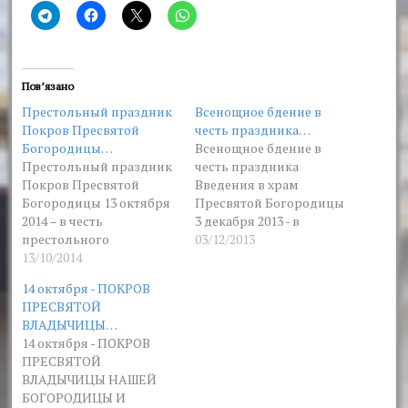
Пов’язано
Престольный праздник
Всенощное бдение в
Покров Пресвятой
честь праздника…
Богородицы…
Всенощное бдение в
Престольный праздник
честь праздника
Покров Пресвятой
Введения в храм
Богородицы 13 октября
Пресвятой Богородицы
2014 – в честь
3 декабря 2013 - в
престольного
Озерянском храме
03/12/2013
праздника Покрова
13/10/2014
нашей святой обители в
Пресвятой Богородицы
честь праздника
14 октября - ПОКРОВ
в Озерянском храме
Введения в храм
ПРЕСВЯТОЙ
было отслужено
Пресвятой Богородицы
ВЛАДЫЧИЦЫ…
всенощное бдение,
было отслужено
14 октября - ПОКРОВ
которое возглавил
всенощное бдение,
ПРЕСВЯТОЙ
митрополит
которое возглавил
ВЛАДЫЧИЦЫ НАШЕЙ
Харьковский и
архимандрит Нестор
БОГОРОДИЦЫ И
Богодуховский
(Петренко).