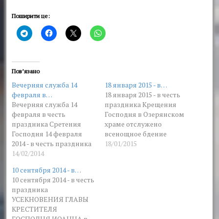
Поширити це:
Пов’язано
Вечерняя служба 14
18 января 2015 - в…
февраля в…
18 января 2015 - в честь
Вечерняя служба 14
праздника Крещения
февраля в честь
Господня в Озерянском
праздника Сретения
храме отслужено
Господня 14 февраля
всенощное бдение
2014 - в честь праздника
18/01/2015
Сретенья Господня в
14/02/2014
Озерянском храме
10 сентября 2014 - в…
нашей святой обители
10 сентября 2014 - в честь
было отслужено
праздника
всенощное бдение.
УСЕКНОВЕНИЯ ГЛАВЫ
КРЕСТИТЕЛЯ
ГОСПОДНЯ ИОАННА в