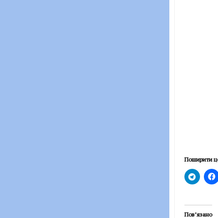
Поширити ц
Пов’язано