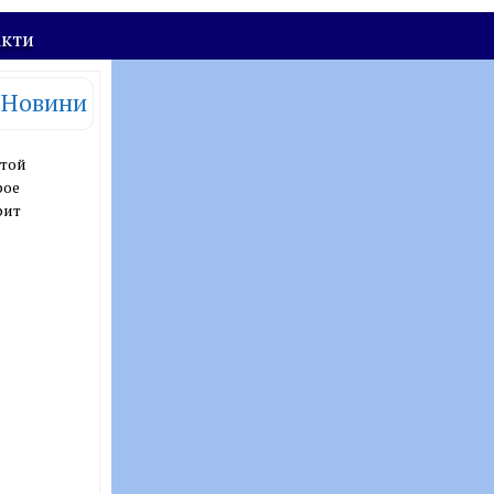
акти
Новини
ятой
рое
рит