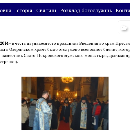
овна
Історія
Святині
Розклад богослужінь
Конт
2014
– в честь двунадесятого праздника Введения во храм Пресв
ы в Озерянском храме было отслужено всенощное бдение, кото
л наместник Свято-Покровского мужского монастыря, архиманд
етренко).