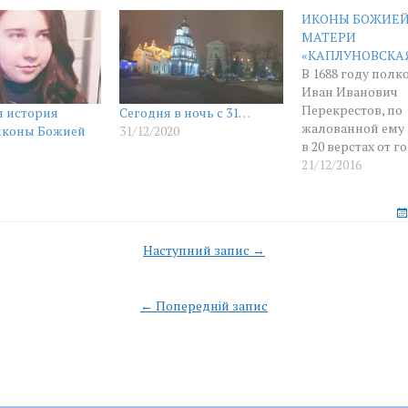
ИКОНЫ БОЖИЕ
МАТЕРИ
«КАПЛУНОВСКА
В 1688 году полк
Иван Иванович
Перекрестов, по
я история
Сегодня в ночь с 31…
жалованной ему 
иконы Божией
31/12/2020
в 20 верстах от г
Ахтырки на реке
21/12/2016
основал новое се
Старостой (осад
этом селе стал ч
прозванию Каплу
Наступний запис →
имени которого 
n
получило назва
Каплуновки. В с
← Попередній запис
украинских полк
был на службе И
Уманов, выходе