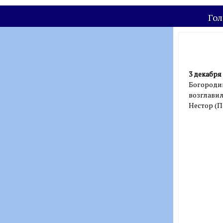
Гол
3 декабря 
Богородиц
возглави
Нестор (П