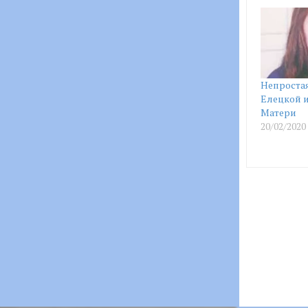
Непроста
Елецкой 
Матери
20/02/2020
Post
navigatio