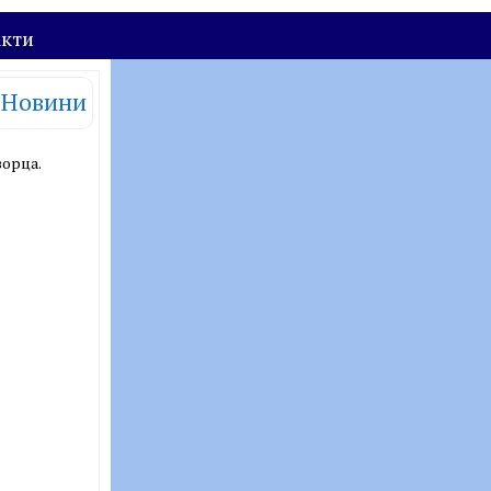
акти
Новини
орца.