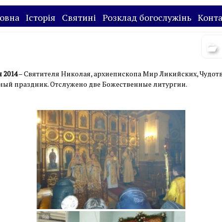
овна
Історія
Святині
Розклад богослужінь
Конт
 2014
– Святителя Николая, архиепископа Мир Ликийских, Чудотв
ый праздник. Отслужено две Божественные литургии.