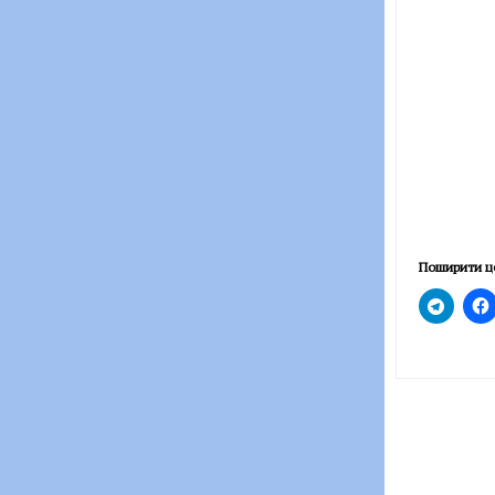
Поширити ц
Post
navigatio