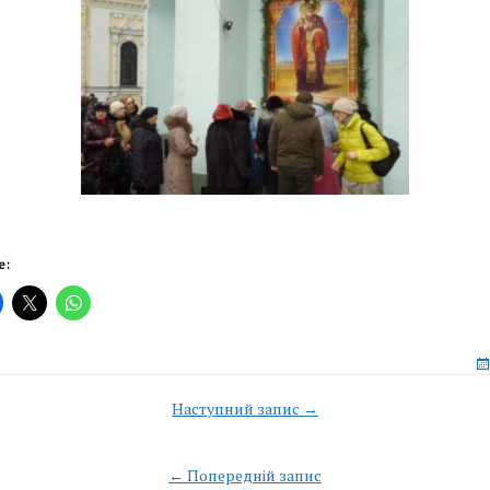
е:
Наступний запис →
n
← Попередній запис