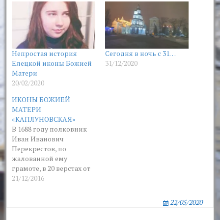
Непростая история
Сегодня в ночь с 31…
Елецкой иконы Божией
31/12/2020
Матери
20/02/2020
ИКОНЫ БОЖИЕЙ
МАТЕРИ
«КАПЛУНОВСКАЯ»
В 1688 году полковник
Иван Иванович
Перекрестов, по
жалованной ему
грамоте, в 20 верстах от
города Ахтырки на реке
21/12/2016
Хухре основал новое
село. Старостой
22/05/2020
(осадчим) в этом селе
стал человек по