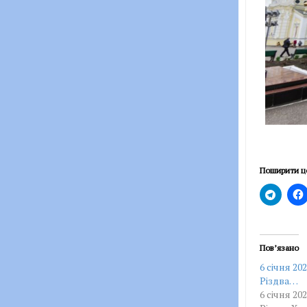
Поширити ц
Пов’язано
6 січня 20
Різдва…
6 січня 20