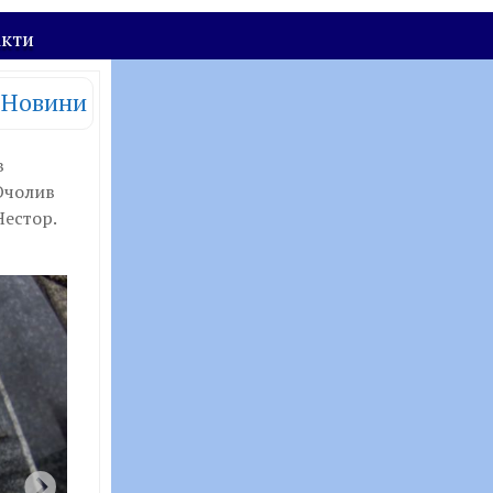
акти
Новини
в
Очолив
Нестор.