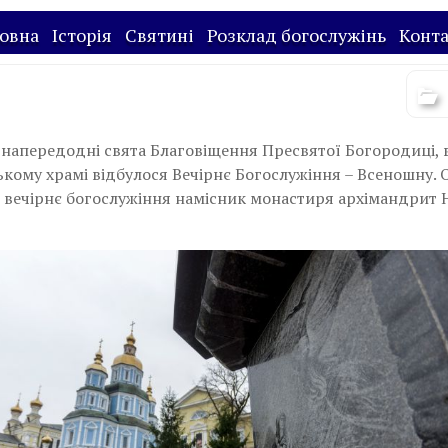
овна
Історія
Святині
Розклад богослужінь
Конт
, напередодні свята Благовіщення Пресвятої Богородиці, 
кому храмі відбулося Вечірнє Богослужіння – Всеношну. 
 вечірнє богослужіння намісник монастиря архімандрит 