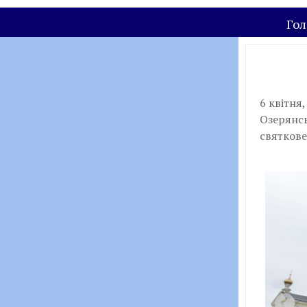
Гол
6 квітня
Озерянсь
святкове