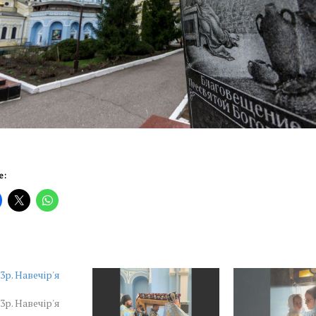
е:
23р. Навечір'я
23р. Навечір'я