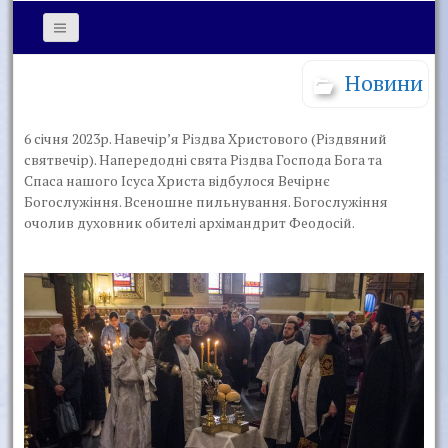
Новини
6 січня 2023р. Навечір’я Різдва Христового (Різдвяний
святвечір). Напередодні свята Різдва Господа Бога та
Спаса нашого Ісуса Христа відбулося Вечірнє
Богослужіння. Всеношне пильнування. Богослужіння
очолив духовник обителі архімандрит Феодосій.