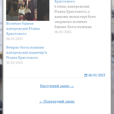
Христового
6 січня, напередодні
Різдва Христового, у
нашому монастирі було
звершено всенічне
Всенічне бдіння
бдіння. Богослужіння
напередодні Різдва
очолив намісник
06/01/2026
Христового
обителі у співслужінні
06/01/2025
братії.
Вечірнє богослужіння
напередодні надвечірʼя
Різдва Христового
05/01/2025
06/01/2023
Post
Наступний запис →
navigation
← Попередній запис