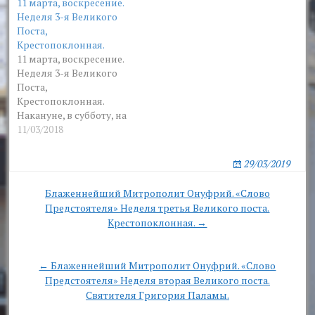
11 марта, воскресение.
всенощное бдение с
монастыря отслужено
Неделя 3-я Великого
чином выноса Честного
всенощное бдение с
Поста,
и Животворящего
выносом Креста. Службу
Крестопоклонная.
Креста Господня, также
возглавил наместник
11 марта, воскресение.
вознесены были
Свято-Покровского
Неделя 3-я Великого
молитвы сорока
мужского монастыря
Поста,
римским воинам, около
архимандрит Нестор.
Крестопоклонная.
320-го года принявших
Накануне, в субботу, на
смерть у Севастийского
вечернем Богослужении
11/03/2018
озера, подвиг которых
в Озерянском храме
Церковь вспоминает
монастыря отслужено
22(9) марта.…
29/03/2019
всенощное бдение с
выносом Креста. Службу
Post
Блаженнейший Митрополит Онуфрий. «Слово
возглавил наместник
Предстоятеля» Неделя третья Великого поста.
navigation
Свято-Покровского
Крестопоклонная. →
мужского монастыря
архимандрит Нестор.
← Блаженнейший Митрополит Онуфрий. «Слово
Предстоятеля» Неделя вторая Великого поста.
Святителя Григория Паламы.