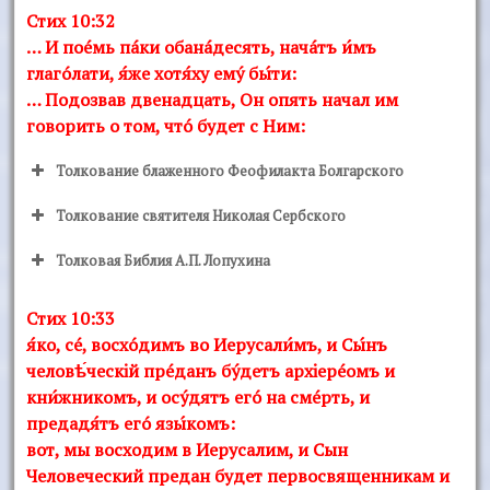
Стих 10:32
… И поéмь пáки обанáдесять, начáтъ и́мъ
глагóлати, я́же хотя́ху емý бы́ти:
… Подозвав двенадцать, Он опять начал им
говорить о том, чтó будет с Ним:
Толкование блаженного Феофилакта Болгарского
Толкование святителя Николая Сербского
Толковая Библия А.П. Лопухина
Стих 10:33
я́ко, сé, восхóдимъ во Иерусали́мъ, и Сы́нъ
человѣ́ческiй прéданъ бýдетъ архiерéомъ и
кни́жникомъ, и осýдятъ егó на смéрть, и
предадя́тъ егó язы́комъ:
вот, мы восходим в Иерусалим, и Сын
Человеческий предан будет первосвященникам и