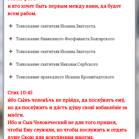
и кто хочет быть первым между вами, да будет
всем рабом.
Толкование святителя Иоанна Златоуста
Толкование блаженного Феофилакта Болгарского
Толкование святителя Иоанна Златоуста
Толкование святителя Николая Сербского
Толкование праведного Иоанна Кронштадтского
Стих 10:45
и́бо Сы́нъ человѣ́чь не прiи́де, да послýжатъ емý,
но да послýжитъ и дáстъ дýшу свою́ избавлéнiе за
мнóги.
Ибо и Сын Человеческий не для того пришел,
чтобы Ему служили, но чтобы послужить и отдать
душу Свою для искупления многих.