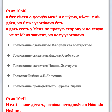
Стих 10:40
а éже сѣ́сти о деснýю менé и о шýюю, нѣ́сть мнѣ́
дáти, но и́мже уготóвано éсть.
а дать сесть у Меня по правую сторону и по левую
– не от Меня зависит, но кому уготовано.
Толкование блаженного Феофилакта Болгарского
Толкование святителя Николая Сербского
Толкование святителя Иоанна Златоуста
Толковая Библия А.П. Лопухина
Толкование преподобного Ефрема Сирина
Стих 10:41
И слы́шавше дéсять, начáша негодовáти о Иáковѣ и
Иоáннѣ.