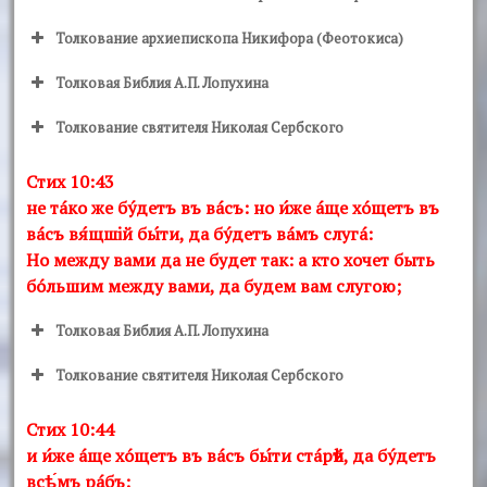
Толкование архиепископа Никифора (Феотокиса)
Толковая Библия А.П. Лопухина
Толкование святителя Николая Сербского
Стих 10:43
не тáко же бýдетъ въ вáсъ: но и́же áще хóщетъ въ
вáсъ вя́щшiй бы́ти, да бýдетъ вáмъ слугá:
Но между вами да не будет так: а кто хочет быть
бóльшим между вами, да будем вам слугою;
Толковая Библия А.П. Лопухина
Толкование святителя Николая Сербского
Стих 10:44
и и́же áще хóщетъ въ вáсъ бы́ти стáрѣй, да бýдетъ
всѣ́мъ рáбъ: