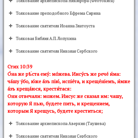
Толкование архиепископа Никифора (Феотокиса)
Толкование преподобного Ефрема Сирина
Толкование святителя Иоанна Златоуста
Толковая Библия А.П. Лопухина
Толкование святителя Николая Сербского
Стих 10:39
О́на же рѣ́ста емý: мóжева. Иисýсъ же речé и́ма:
чáшу ýбо, ю́же áзъ пiю́, испiéта, и крещéнiемъ, и́мже
áзъ крещáюся, крести́тася:
Они отвечали: можем. Иисус же сказал им: чашу,
которую Я пью, будете пить, и крещением,
которым Я крещусь, будете креститься;
Толкование архиепископа Аверкия (Таушева)
Толкование святителя Николая Сербского