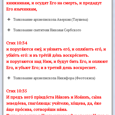
книжникам, и осудят Его на смерть, и предадут
Его язычникам,
Толкование архиепископа Аверкия (Таушева)
Толкование святителя Николая Сербского
Стих 10:34
и поругáются емý, и уя́звятъ егó, и оплю́ютъ егó, и
убiю́тъ егó: и въ трéтiй дéнь воскрéснетъ.
и поругаются над Ним, и будут бить Его, и оплюют
Его, и убьют Его; и в третий день воскреснет.
Толкование архиепископа Никифора (Феотокиса)
Стих 10:35
И предъ негó прiидóста Иáковъ и Иоáннъ, сы́на
зеведéева, глагóлюща: учи́телю, хóщева, да, éже
áще прóсива, сотвори́ши нáма.