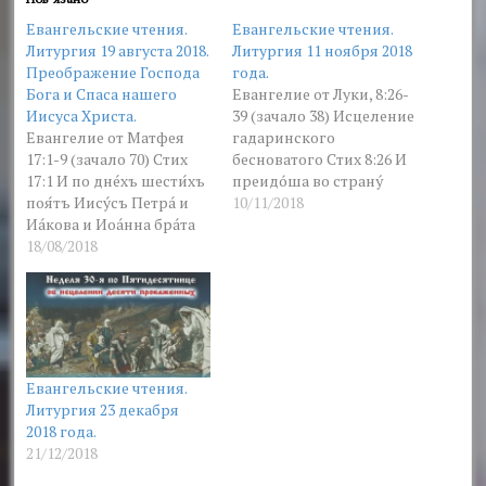
Евангельские чтения.
Евангельские чтения.
Литургия 19 августа 2018.
Литургия 11 ноября 2018
Преображение Господа
года.
Бога и Спаса нашего
Евангелие от Луки, 8:26-
Иисуса Христа.
39 (зачало 38) Исцеление
Евангелие от Матфея
гадаринского
17:1-9 (зачало 70) Стих
бесноватого Стих 8:26 И
17:1 И по дне́хъ шести́хъ
преидóша во странý
поя́тъ Иису́съ Петра́ и
гадари́нску, я́же éсть
10/11/2018
Иа́кова и Иоа́нна бра́та
объ о́нъ пóлъ Галилéи. И
его́, и возведе́ и́хъ на
18/08/2018
приплыли в страну
гору́ высоку́ еди́ны, По
Гадаринскую, лежащую
прошествии дней
против Галилеи. Стих
шести, взял Иисус
8:27 Изшéдшу же емý на
Петра, Иакова и Иоанна,
зéмлю, срѣ́те егó мýжъ
брата его, и возвел их на
нѣ́кiй от грáда, и́же
гору высокую одних,
имя́ше бѣ́сы от лѣ́тъ
Евангельские чтения.
Стих 17:2 и…
мнóгихъ, и…
Литургия 23 декабря
2018 года.
21/12/2018