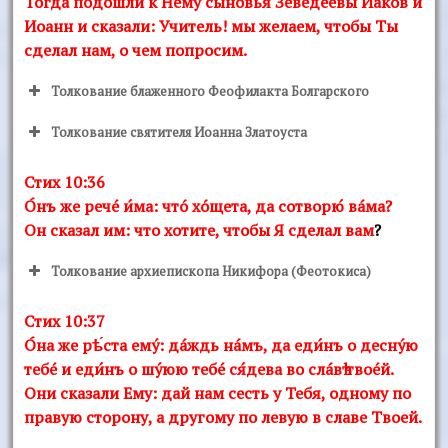
Тогда подошли к Нему сыновья Зеведеевы Иаков и
Иоанн и сказали: Учитель! мы желаем, чтобы Ты
сделал нам, о чем попросим.
Толкование блаженного Феофилакта Болгарского
Толкование святителя Иоанна Златоуста
Стих 10:36
О́нъ же речé и́ма: чтó хóщета, да сотворю́ вáма?
Он сказал им: что хотите, чтобы Я сделал вам
?
Толкование архиепископа Никифора (Феотокиса)
Стих 10:37
О́на же рѣ́ста емý: дáждь нáмъ, да еди́нъ о деснýю
тебé и еди́нъ о шýюю тебé ся́дева во слáвѣ твоéй.
Они сказали Ему: дай нам сесть у Тебя, одному по
правую сторону, а другому по левую в славе Твоей.