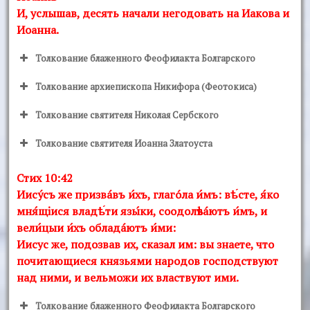
И, услышав, десять начали негодовать на Иакова и
Иоанна.
Толкование блаженного Феофилакта Болгарского
Толкование архиепископа Никифора (Феотокиса)
Толкование святителя Николая Сербского
Толкование святителя Иоанна Златоуста
Стих 10:42
Иисýсъ же призвáвъ и́хъ, глагóла и́мъ: вѣ́сте, я́ко
мня́щiися владѣ́ти язы́ки, соодолѣвáютъ и́мъ, и
вели́цыи и́хъ обладáютъ и́ми:
Иисус же, подозвав их, сказал им: вы знаете, что
почитающиеся князьями народов господствуют
над ними, и вельможи их властвуют ими.
Толкование блаженного Феофилакта Болгарского