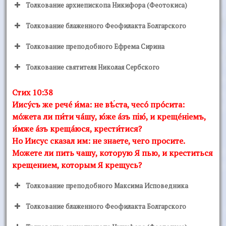
Толкование архиепископа Никифора (Феотокиса)
Толкование блаженного Феофилакта Болгарского
Толкование преподобного Ефрема Сирина
Толкование святителя Николая Сербского
Стих 10:38
Иисýсъ же речé и́ма: не вѣ́ста, чесó прóсита:
мóжета ли пи́ти чáшу, ю́же áзъ пiю́, и крещéнiемъ,
и́мже áзъ крещáюся, крести́тися?
Но Иисус сказал им: не знаете, чего просите.
Можете ли пить чашу, которую Я пью, и креститься
крещением, которым Я крещусь?
Толкование преподобного Максима Исповедника
Толкование блаженного Феофилакта Болгарского