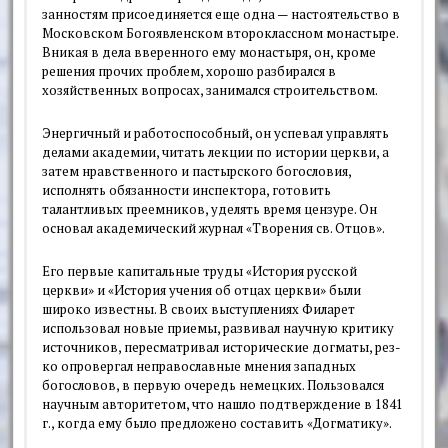
занностям присоединяется еще одна — настоятельство в
Московском Богояв­ленском второклассном монастыре.
Вникая в дела вверенного ему монасты­ря, он, кроме
решения прочих проблем, хорошо разбирался в
хозяйственных вопросах, занимался строительством.
Энергичный и работоспособный, он успевал управлять
делами академии, читать лекции по истории церкви, а
за­тем нравственного и пастырского бого­словия,
исполнять обязанности инспек­тора, готовить
талантливых преемни­ков, уделять время цензуре. Он
осно­вал академический журнал «Творения св. Отцов».
Его первые капитальные труды «Ис­тория русской
церкви» и «История уче­ния об отцах церкви» были
широко из­вестны. В своих выступлениях Филарет
использовал новые приемы, развивал научную критику
источников, пере­сматривал исторические догматы, рез­
ко опровергал неправославные мнения западных
богословов, в первую оче­редь немецких. Пользовался
научным авторитетом, что нашло подтвержде­ние в 1841
г., когда ему было предло­жено составить «Догматику».