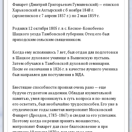
Филарет (Дмитрий Григорьевич Гумилевский) — епископ
Харьков­ский и Ахтырский с б ноября 1848 г.
(архиепископ с 7 апреля 1857 г.) по 2 мая 1859 г.
Родился 12 октября 1805 г. в с. Кесное-Конобеево
Шацкого уезда Тамбов­ской губернии. Отец его был
приход­ским сельским священником.
Когда ему исполнилось 7 лет, был отдан для подготовки
в Шацкое духов­ное училище в Вышенскую пустынь.
Затем обучался в Тамбовской духовной семинарии.
После ее окончания в 1826 г. в качестве лучшего ученика
был направлен для поступления в МДА.
Блестящие способности проявил очень рано — еще
будучи студентом академии. Обладал изумительной
памя­тью, умел проникнуть в суть вопроса и по-новому
его осветить, был необычай­но трудоспособен. Его уже в
студен­ческие годы заметил митрополит Мос­ковский
Филарет (Дроздов, 1783 -1867) и следил за его успехами.
Поэто­му когда он решил принять монашество,
митрополит Филарет дал свое благо­словение и при