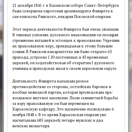
21 декабря 1841 г. в Казанском со­боре Санкт-Петербурга
была соверше­на хиротония архимандрита Филарета в
сан епископа Рижского, викария Псковской епархии.
Этот период деятельности Филаре­та был очень сложным.
В тяжелых ус­ловиях духовного инакомыслия он по­ощрял
стремление латышей и эстонцев к православию. Укреплял
их православ­ную веру, прикладывая к этому боль­шие
усилия. В Рижском викариатстве им было открыто 63
прихода, устроено I 20 постоянных и 43 временных
церк­вей, он ходатайствовал об открытии I духовного
училища и приходских школ в своем церковном округе.
Деятельность Филарета вызывала резкое
противодействие со стороны , остзейских баронов и
вообще немецкой партии, которая преследовала пра­
вославное местное население. После семилетней борьбы
за веру православ­ную он был перемещен на
Харьковскую кафедру. Это назначение последовало 6
ноября 1848 г. В то время Харьков­ская епархия уже
насчитывала 685 цер­квей, четыре мужских и два
женских монастыря.