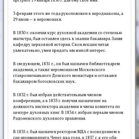
прстриге 19 января 1830 г. дал ему свое имя.
3 февраля этого же года рукополо­жен в иеродиаконы, а
29 июня — в иеромонахи.
В 1830 г. окончил курс духовной ака­демии со степенью
магистра, был ос­тавлен здесь в звании бакалавра. Занял
кафедру церковной истории. Свои лек­ции читал
увлекательно, умел придать им живой интерес.
В следующем, 1831 г., он был на­значен библиотекарем
академии, а также иеромонахом Московского
ставропигиального Донского монас­тыря и оставался
бакалавром бого­словских наук.
В 1832 г. был избран действитель­ным членом
конференции, а в 1833 г. получил назначение на
должность ин­спектора академии и члена комитета по
цензуре духовных книг. В 1834 г. из­бран первым членом
Радонежского ду­ховного правления.
В 1835 г. был назначен ректором МДА с возведением в
сан архимандри­та. Через два года, в 1837 г. к его обя­